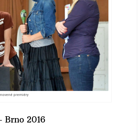
bnovené premiéry
– Brno 2016