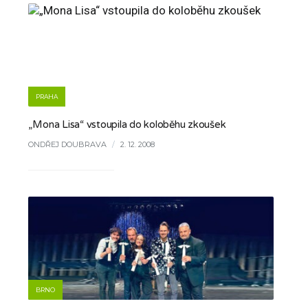
PRAHA
„Mona Lisa“ vstoupila do koloběhu zkoušek
ONDŘEJ DOUBRAVA
/
2. 12. 2008
BRNO