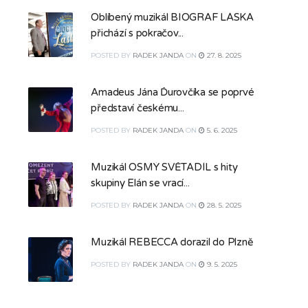
Oblíbený muzikál BIOGRAF LÁSKA
přichází s pokračov...
POSTED
BY
RADEK JANDA
ON
27. 8. 2025
Amadeus Jána Ďurovčíka se poprvé
představí českému...
POSTED
BY
RADEK JANDA
ON
5. 6. 2025
Muzikál OSMÝ SVĚTADÍL s hity
skupiny Elán se vrací...
POSTED
BY
RADEK JANDA
ON
28. 5. 2025
Muzikál REBECCA dorazil do Plzně
POSTED
BY
RADEK JANDA
ON
9. 5. 2025