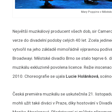
Mary Poppins v Městsk
Největší muzikálový producent všech dob, sir Camer
verze do divadelní podoby celých 40 let. Zcela jedin
vytvořil na jeho základě mimořádně výpravnou podívan
Broadwayi. Městské divadlo Brno se stalo teprve 6. d
muzikálu exkluzivně povolena licence. Režie inscenac
2010. Choreografie se ujala
Lucie Holánková
, scéno
Česká premiéra muzikálu se uskutečnila 21. listopadu
mohli užít také diváci v Praze, díky hostování v Divadle
Monika Absolonová. Představení si můžete připomen