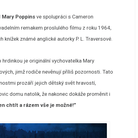
l
Mary Poppins
ve spolupráci s Cameron
ivadelním remakem proslulého filmu z roku 1964,
h knížek známé anglické autorky P. L. Traversové.
 hrdinkou je originální vychovatelka Mary
vých, jimž rodiče nevěnují příliš pozornosti. Tato
stmi prozáří jejich dětský svět hravostí,
sovic domu natolik, že nakonec dokáže proměnit i
jen chtít a rázem vše je možné!”