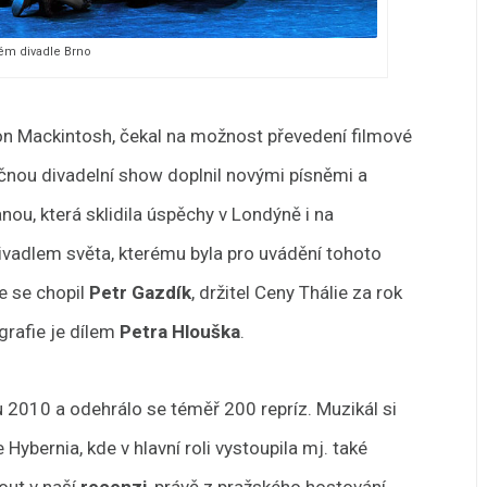
ém divadle Brno
on Mackintosh, čekal na možnost převedení filmové
ečnou divadelní show doplnil novými písněmi a
ou, která sklidila úspěchy v Londýně i na
ivadlem světa, kterému byla pro uvádění tohoto
e se chopil
Petr Gazdík
, držitel Ceny Thálie za rok
grafie je dílem
Petra Hlouška
.
 2010 a odehrálo se téměř 200 repríz. Muzikál si
 Hybernia, kde v hlavní roli vystoupila mj. také
out v naší
recenzi
, právě z pražského hostování.