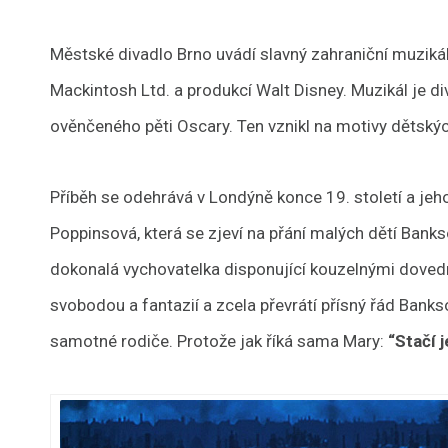
Městské divadlo Brno uvádí slavný zahraniční muziká
Mackintosh Ltd. a produkcí Walt Disney.
Muzikál je d
ověnčeného pěti Oscary. Ten vznikl na motivy dětskýc
Příběh se odehrává v Londýně konce 19. století a jeho
Poppinsová, která se zjeví na přání malých dětí Bankso
dokonalá vychovatelka disponující kouzelnými dovedno
svobodou a fantazií a zcela převrátí přísný řád Bank
samotné rodiče. Protože jak říká sama Mary:
“Stačí 