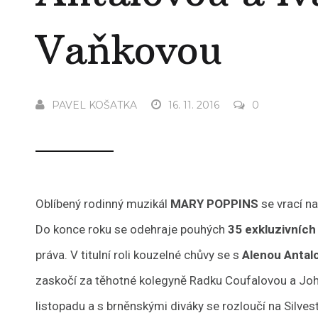
Vaňkovou
PAVEL KOŠATKA
16. 11. 2016
0
Oblíbený rodinný muzikál
MARY POPPINS
se vrací n
Do konce roku se odehraje pouhých
35 exkluzivních
práva. V titulní roli kouzelné chůvy se s
Alenou Antal
zaskočí za těhotné kolegyně Radku Coufalovou a Joh
listopadu a s brněnskými diváky se rozloučí na Silvest