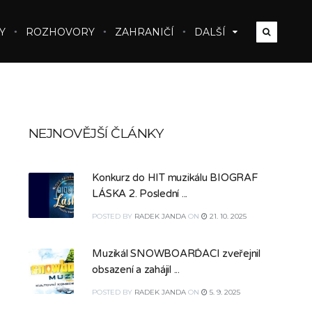
Y
ROZHOVORY
ZAHRANIČÍ
DALŠÍ
NEJNOVĚJŠÍ ČLÁNKY
Konkurz do HIT muzikálu BIOGRAF
LÁSKA 2. Poslední ...
POSTED
BY
RADEK JANDA
ON
21. 10. 2025
Muzikál SNOWBOARĎÁCI zveřejnil
obsazení a zahájil ...
POSTED
BY
RADEK JANDA
ON
5. 9. 2025