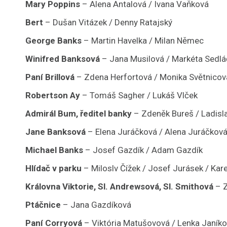
Mary Poppins
– Alena Antalová / Ivana Vaňková
Bert
– Dušan Vitázek / Denny Ratajský
George Banks
– Martin Havelka / Milan Němec
Winifred Banksová
– Jana Musilová / Markéta Sedl
Paní Brillová
– Zdena Herfortová / Monika Světnicov
Robertson Ay
– Tomáš Sagher / Lukáš Vlček
Admirál Bum, ředitel banky
– Zdeněk Bureš / Ladisla
Jane Banksová
– Elena Juráčková / Alena Juráčkov
Michael Banks
– Josef Gazdík / Adam Gazdík
Hlídač v parku
– Miloslv Čížek / Josef Jurásek / Kar
Královna Viktorie, Sl. Andrewsová, Sl. Smithová
– 
Ptáčnice
– Jana Gazdíková
Paní Corryová
– Viktória Matušovová / Lenka Janíko