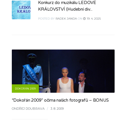
Konkurz do muzikálu LEDOVÉ
KRÁLOVSTVÍ (Hudební div...
POSTED
BY
RADEK JANDA
ON
19. 4. 2025
DOKOŘÁN 2009
“Dokořán 2009” očima našich fotografů – BONUS
ONDŘEJ DOUBRAVA
/
3. 8. 2009