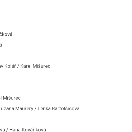
áčková
á
v Kolář / Karel Mišurec
á
el Mišurec
Zuzana Maurery / Lenka Bartolšicová
vá / Hana Kováříková