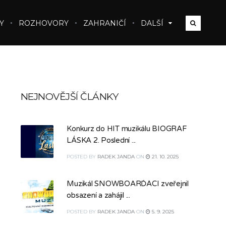
Y
ROZHOVORY
ZAHRANIČÍ
DALŠÍ
NEJNOVĚJŠÍ ČLÁNKY
Konkurz do HIT muzikálu BIOGRAF
LÁSKA 2. Poslední ...
POSTED
BY
RADEK JANDA
ON
21. 10. 2025
Muzikál SNOWBOARĎÁCI zveřejnil
obsazení a zahájil ...
POSTED
BY
RADEK JANDA
ON
5. 9. 2025