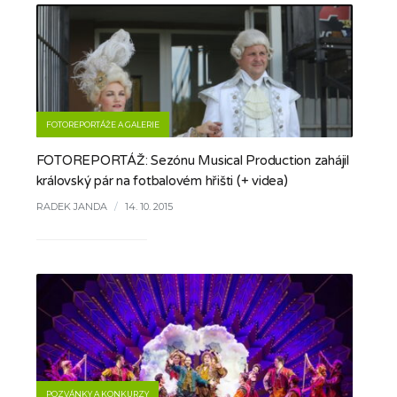
FOTOREPORTÁŽE A GALERIE
FOTOREPORTÁŽ: Sezónu Musical Production zahájil
královský pár na fotbalovém hřišti (+ videa)
RADEK JANDA
/
14. 10. 2015
POZVÁNKY A KONKURZY