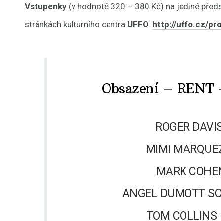
Vstupenky
(v hodnotě 320 – 380 Kč) na jediné před
stránkách kulturního centra
UFFO
:
http://uffo.cz/p
Obsazení – RENT –
ROGER DAVI
MIMI MARQUE
MARK COHE
ANGEL DUMOTT S
TOM COLLINS