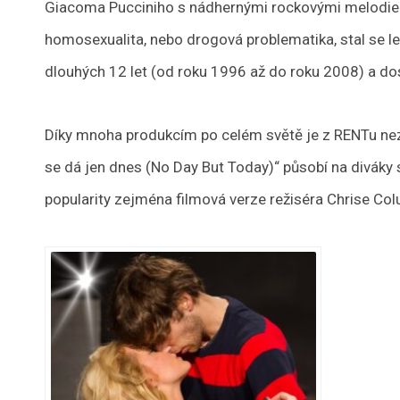
Giacoma Pucciniho s nádhernými rockovými melodiemi
homosexualita, nebo drogová problematika, stal se 
dlouhých 12 let (od roku 1996 až do roku 2008) a do
Díky mnoha produkcím po celém světě je z RENTu nezp
se dá jen dnes (No Day But Today)“ působí na diváky 
popularity zejména filmová verze režiséra Chrise 