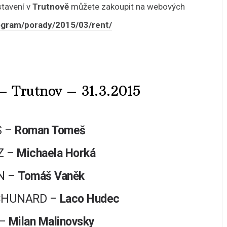
stavení v
Trutnově
můžete zakoupit na webových
rogram/porady/2015/03/rent/
 Trutnov – 31.3.2015
S –
Roman Tomeš
Z –
Michaela Horká
N –
Tomáš Vaněk
CHUNARD –
Laco Hudec
 –
Milan Malinovsky