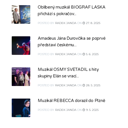
Oblíbený muzikál BIOGRAF LÁSKA
přichází s pokračov...
POSTED
BY
RADEK JANDA
ON
27. 8. 2025
Amadeus Jána Ďurovčíka se poprvé
představí českému...
POSTED
BY
RADEK JANDA
ON
5. 6. 2025
Muzikál OSMÝ SVĚTADÍL s hity
skupiny Elán se vrací...
POSTED
BY
RADEK JANDA
ON
28. 5. 2025
Muzikál REBECCA dorazil do Plzně
POSTED
BY
RADEK JANDA
ON
9. 5. 2025