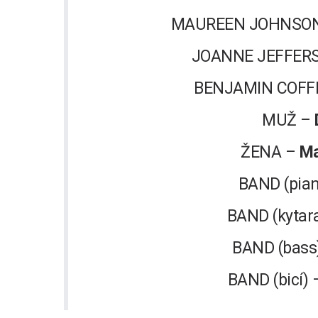
MAUREEN JOHNSO
JOANNE JEFFER
BENJAMIN COFFIN
MUŽ –
ŽENA –
Ma
BAND (pia
BAND (kytar
BAND (bass
BAND (bicí)