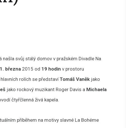
rá našla svůj stálý domov v pražském Divadle Na
1. března
2015 od
19 hodin
v prostoru
V hlavních rolích se představí
Tomáš Vaněk
jako
eš
jako rockový muzikant Roger Davis a
Michaela
vodí čtyřčlenná živá kapela.
aktuálním příběhem na motivy slavné La Bohéme