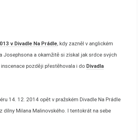
013 v Divadle Na Prádle
, kdy zazněl v anglickém
ea Josephsona a okamžitě si získal jak srdce svých
 se inscenace později přestěhovala i do
Divadla
ru 14. 12. 2014 opět v pražském Divadle Na Prádle
 dílny Milana Malinovského. I tentokrát na sebe