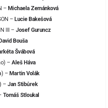
N –
Michaela Zemánková
SON –
Lucie Bakešová
 III –
Josef Guruncz
David Bouša
rkéta Švábová
no) –
Aleš Háva
a) –
Martin Volák
) –
Jan Stibůrek
 –
Tomáš Stloukal