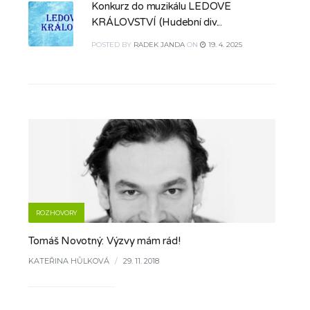
Konkurz do muzikálu LEDOVÉ
KRÁLOVSTVÍ (Hudební div...
POSTED
BY
RADEK JANDA
ON
19. 4. 2025
ROZHOVORY
Tomáš Novotný: Výzvy mám rád!
KATEŘINA HŮLKOVÁ
/
29. 11. 2018