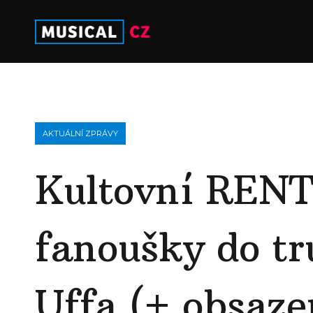
AKTUÁLNÍ ZPRÁVY
Kultovní RENT 
fanoušky do t
Uffa (+ obsaze