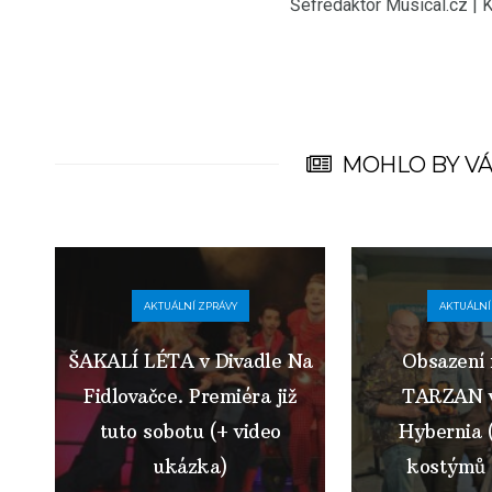
Šéfredaktor Musical.cz | 
MOHLO BY VÁ
AKTUÁLNÍ ZPRÁVY
AKTUÁLNÍ
ŠAKALÍ LÉTA v Divadle Na
Obsazení 
Fidlovačce. Premiéra již
TARZAN v
tuto sobotu (+ video
Hybernia 
ukázka)
kostýmů 