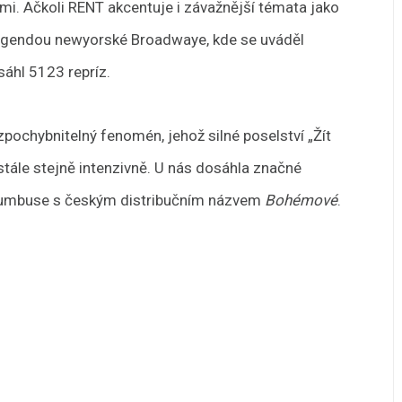
. Ačkoli RENT akcentuje i závažnější témata jako
legendou newyorské Broadwaye, kde se uváděl
sáhl 5123 repríz.
ochybnitelný fenomén, jehož silné poselství „Žít
stále stejně intenzivně. U nás dosáhla značné
Columbuse s českým distribučním názvem
Bohémové
.