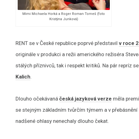
Mimi Michaela Horká a Roger Roman Tomeš (foto
Kristýna Junková)
RENT se v České republice poprvé představil
v roce 2
originále v produkci a režii amerického režiséra Stev
stálých příznivců, tak i respekt kritiků. Na pár repríz
Kalich
.
Dlouho očekávaná
česká jazyková verze
měla premié
se stejným základním tvůrčím týmem a v přebásnění z
nadšené ohlasy nenechaly dlouho čekat.