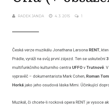
RADEK JANDA
4. 3. 2015
1
Česká verze muzikálu Jonathana Larsona
RENT
, kte
Prádle, vyráží na svůj první zájezd. Ten se uskuteční
3
multifunkčního kulturního centra
UFFO
v
Trutnově
. 
vypravěč – dokumentarista Mark Cohen,
Roman Tom
Horká
jako jeho osudová láska Mimi. Účinkující dopro
Muzikál, či chcete-li rocková opera RENT je vysoce 