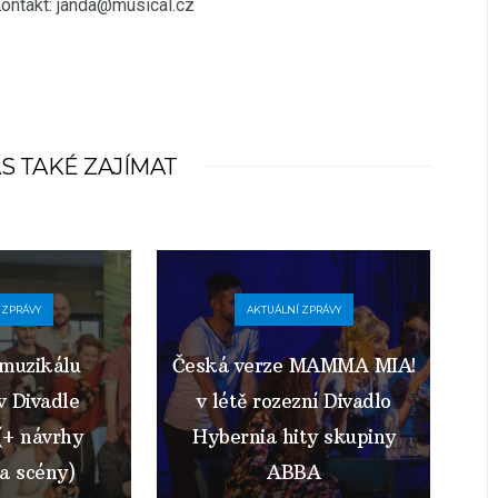
Kontakt: janda@musical.cz
S TAKÉ ZAJÍMAT
 ZPRÁVY
AKTUÁLNÍ ZPRÁVY
muzikálu
Česká verze MAMMA MIA!
 Divadle
v létě rozezní Divadlo
(+ návrhy
Hybernia hity skupiny
a scény)
ABBA