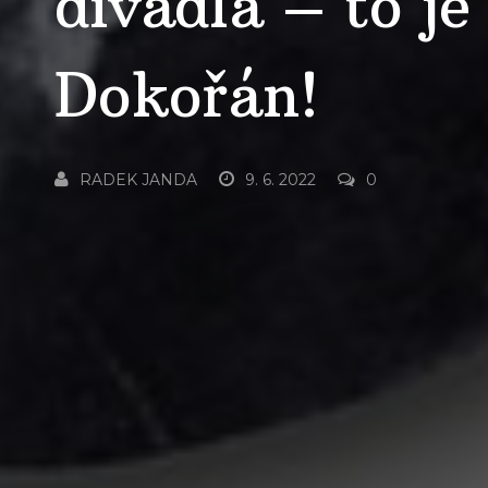
divadla – to je 
Dokořán!
RADEK JANDA
9. 6. 2022
0