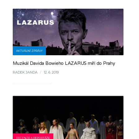
AKTUÁLNÍ ZPRÁVY
Muzikál Davida Bowieho LAZARUS míří do Prahy
RADEK JANDA
/
12. 6. 2019
RECENZE A REPORTÁŽE