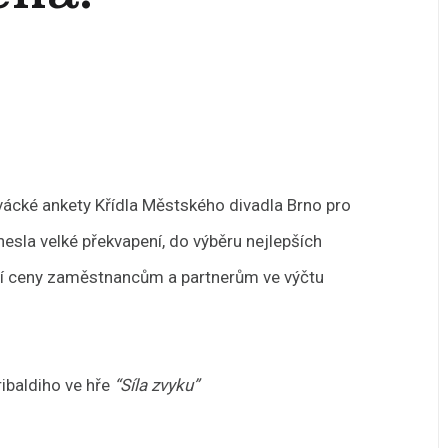
vácké ankety Křídla Městského divadla Brno pro
esla velké překvapení, do výběru nejlepších
erní ceny zaměstnancům a partnerům ve výčtu
ribaldiho ve hře
“Síla zvyku”