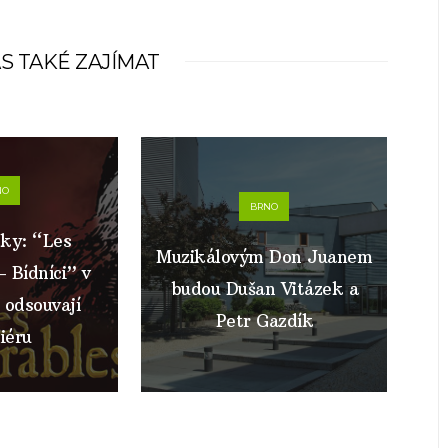
S TAKÉ ZAJÍMAT
NO
BRNO
cky: “Les
Muzikálovým Don Juanem
 Bídníci” v
budou Dušan Vitázek a
 odsouvají
Petr Gazdík
iéru