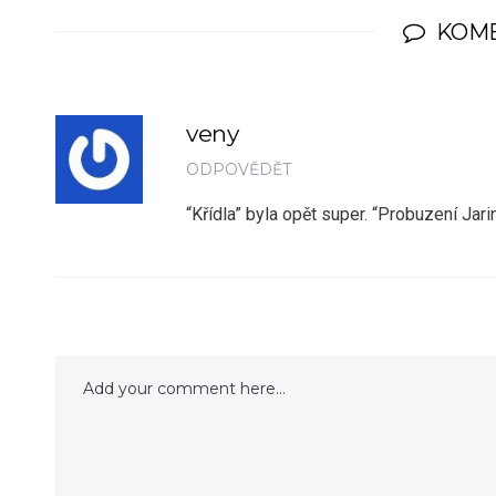
KOM
veny
ODPOVĚDĚT
“Křídla” byla opět super. “Probuzení Ja