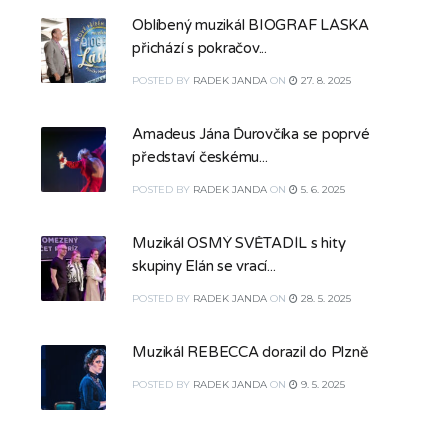
Oblíbený muzikál BIOGRAF LÁSKA
přichází s pokračov...
POSTED
BY
RADEK JANDA
ON
27. 8. 2025
Amadeus Jána Ďurovčíka se poprvé
představí českému...
POSTED
BY
RADEK JANDA
ON
5. 6. 2025
Muzikál OSMÝ SVĚTADÍL s hity
skupiny Elán se vrací...
POSTED
BY
RADEK JANDA
ON
28. 5. 2025
Muzikál REBECCA dorazil do Plzně
POSTED
BY
RADEK JANDA
ON
9. 5. 2025