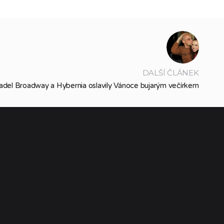
DALŠÍ ČLÁNEK
adel Broadway a Hybernia oslavily Vánoce bujarým večírkem