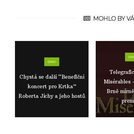
MOHLO BY VÁ
BR
BRNO
Telegrafi
Chystá se další “Benefiční
Misérables –
koncert pro Krtka”
Brně mírně
Roberta Jíchy a jeho hostů
prem