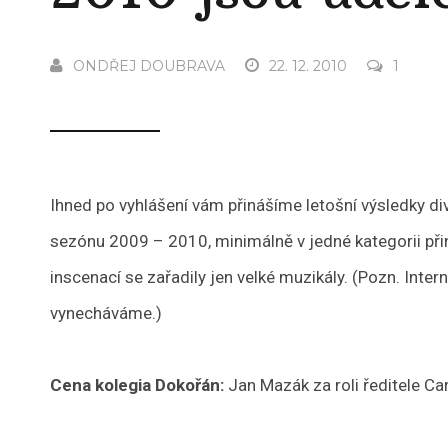
ONDŘEJ DOUBRAVA
22. 12. 2010
1
Ihned po vyhlášení vám přinášíme letošní výsledky di
sezónu 2009 – 2010, minimálně v jedné kategorii přin
inscenací se zařadily jen velké muzikály. (Pozn. Int
vynecháváme.)
Cena kolegia Dokořán:
Jan Mazák za roli ředitele Ca