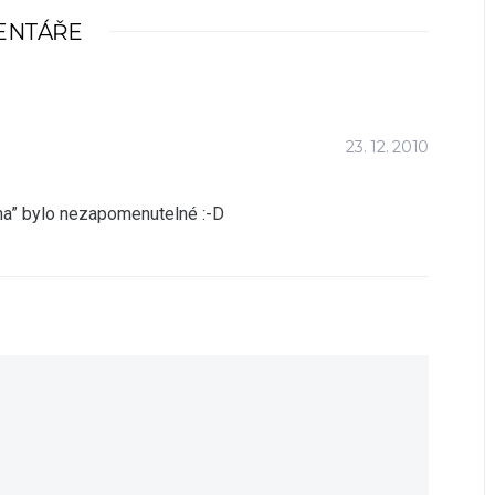
ENTÁŘE
23. 12. 2010
rina” bylo nezapomenutelné :-D