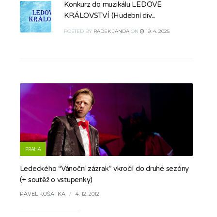
Konkurz do muzikálu LEDOVÉ
KRÁLOVSTVÍ (Hudební div...
POSTED
BY
RADEK JANDA
ON
19. 4. 2025
PRAHA
Ledeckého “Vánoční zázrak” vkročil do druhé sezóny
(+ soutěž o vstupenky)
PAVEL KOŠATKA
/
4. 12. 2012