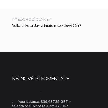
PŘEDCHOZÍ ČLÁNEK
Velká anketa: Jak vnímáte muzikálový žánr?
NEJNOVĚJŠÍ KOMENTÁŘE
Your balance: $39,437.35 GET >
telegra.ph/Coinbase-Card-08-06?