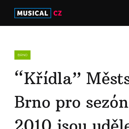
BRNO
“Křídla” Měst
Brno pro sezó
2010 jsou uděl