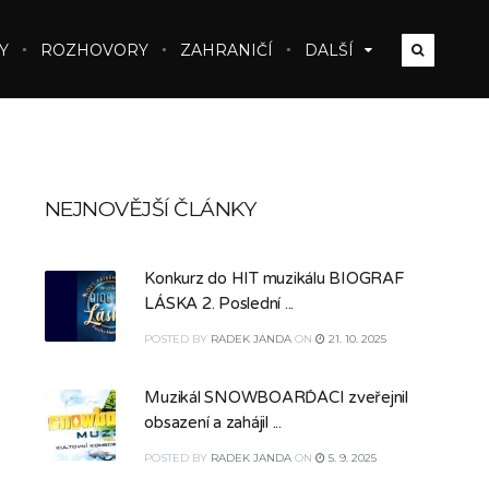
Y
ROZHOVORY
ZAHRANIČÍ
DALŠÍ
NEJNOVĚJŠÍ ČLÁNKY
Konkurz do HIT muzikálu BIOGRAF
LÁSKA 2. Poslední ...
POSTED
BY
RADEK JANDA
ON
21. 10. 2025
Muzikál SNOWBOARĎÁCI zveřejnil
obsazení a zahájil ...
POSTED
BY
RADEK JANDA
ON
5. 9. 2025