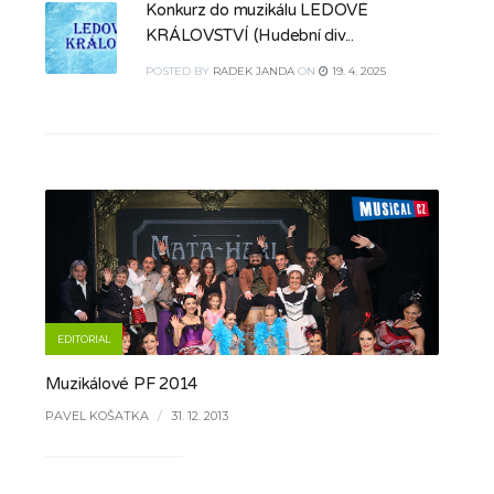
Konkurz do muzikálu LEDOVÉ
KRÁLOVSTVÍ (Hudební div...
POSTED
BY
RADEK JANDA
ON
19. 4. 2025
EDITORIAL
Muzikálové PF 2014
PAVEL KOŠATKA
/
31. 12. 2013