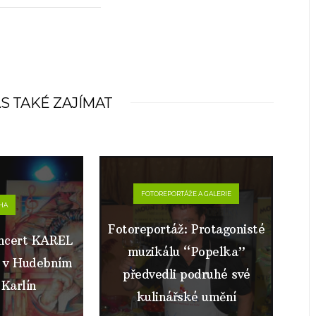
S TAKÉ ZAJÍMAT
FOTOREPORTÁŽE A GALERIE
HA
Fotoreportáž: Protagonisté
oncert KAREL
muzikálu “Popelka”
 v Hudebním
předvedli podruhé své
 Karlín
kulinářské umění