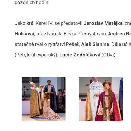
pozdních hodin.
Jako král Karel IV. se představil
Jaroslav Matějka
, z
Holišová
, jež ztvárnila Elišku Přemyslovnu.
Andrea B
statečně rval o rytířství Pešek,
Aleš Slanina
. Dále úči
(Petr, král cyperský),
Lucie Zedníčková
(Ofka)…