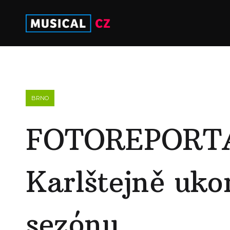
BRNO
FOTOREPORTÁ
Karlštejně uko
sezónu