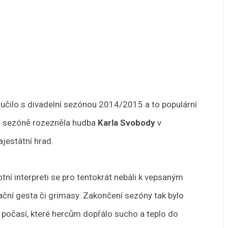
učilo s divadelní sezónou 2014/2015 a to populární
to sezóně rozezněla hudba
Karla Svobody
v
jestátní hrad.
ní interpreti se pro tentokrát nebáli k vepsaným
grační gesta či grimasy. Zakončení sezóny tak bylo
 počasí, které hercům dopřálo sucho a teplo do