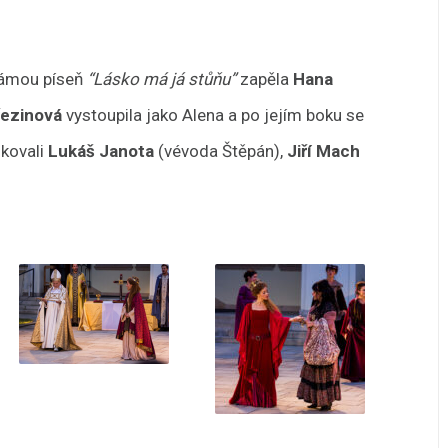
námou píseň
“Lásko má já stůňu”
zapěla
Hana
řezinová
vystoupila jako Alena a po jejím boku se
nkovali
Lukáš Janota
(vévoda Štěpán),
Jiří Mach