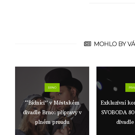
MOHLO BY VÁ
BRNO
PRA
“Bídníci” v Městském
Exkluzivní k
divadle Brno: přípravy v
SVOBODA 80
plném proudu
divadle