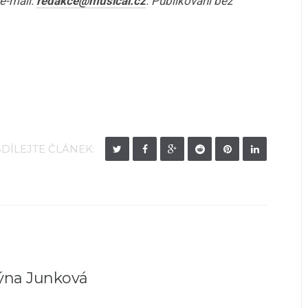
e-mail:
redakce@musical.cz
. Publikování bez
SDÍLEJTE ČLÁNEK:
týna Junková