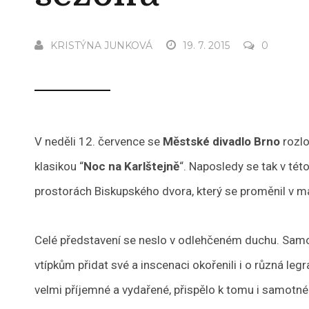
KRISTÝNA JUNKOVÁ
19. 7. 2015
0
V neděli 12. července se
Městské divadlo Brno
rozlo
klasikou “
Noc na Karlštejně
“. Naposledy se tak v té
prostorách Biskupského dvora, který se proměnil v ma
Celé představení se neslo v odlehčeném duchu. Samot
vtípkům přidat své a inscenaci okořenili i o různá le
velmi příjemné a vydařené, přispělo k tomu i samotné