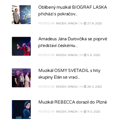
Oblíbený muzikál BIOGRAF LÁSKA
přichází s pokračov...
POSTED
BY
RADEK JANDA
ON
27. 8. 2025
Amadeus Jána Ďurovčíka se poprvé
představí českému...
POSTED
BY
RADEK JANDA
ON
5. 6. 2025
Muzikál OSMÝ SVĚTADÍL s hity
skupiny Elán se vrací...
POSTED
BY
RADEK JANDA
ON
28. 5. 2025
Muzikál REBECCA dorazil do Plzně
POSTED
BY
RADEK JANDA
ON
9. 5. 2025