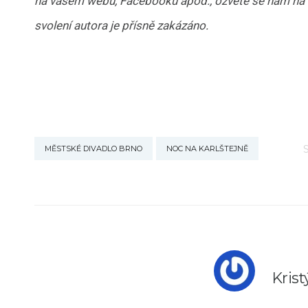
na vašem webu, Facebooku apod., ozvěte se nám na 
svolení autora je přísně zakázáno.
MĚSTSKÉ DIVADLO BRNO
NOC NA KARLŠTEJNĚ
Kris