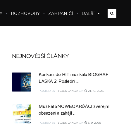
Y
ROZHOVORY
ZAHRANIČÍ
DALŠÍ
NEJNOVĚJŠÍ ČLÁNKY
Konkurz do HIT muzikálu BIOGRAF
LÁSKA 2. Poslední ...
POSTED
BY
RADEK JANDA
ON
21. 10. 2025
Muzikál SNOWBOARĎÁCI zveřejnil
obsazení a zahájil ...
POSTED
BY
RADEK JANDA
ON
5. 9. 2025