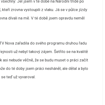
a všechny: Jel jsem v té době na Národní třídě po
 kteří zrovna vystoupili z vlaku. Já se v půlce jízdy
zrovna dívali na mě. V té době jsem opravdu neměl
dy TV Nova zařadila do svého programu druhou řadu
ejnosti už nebyl takový zájem. Šetřilo se na kvalitě
k asi nebude věčně, že se budu muset o práci začít
ože do té doby jsem práci nesháněl, ale dělal a bylo
 se teď už vyvaroval.