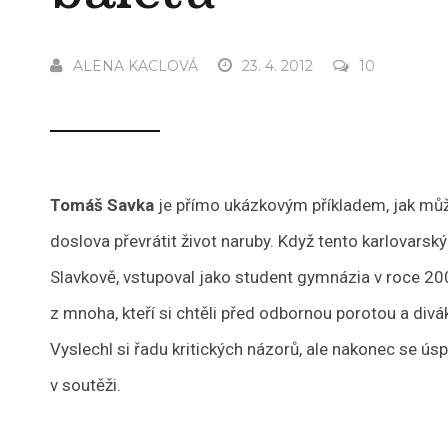
ALENA KACLOVÁ
23. 4. 2012
10
Tomáš Savka
je přímo ukázkovým příkladem, jak můž
doslova převrátit život naruby. Když tento karlovarský
Slavkově, vstupoval jako student gymnázia v roce 20
z mnoha, kteří si chtěli před odbornou porotou a diváky
Vyslechl si řadu kritických názorů, ale nakonec se ú
v soutěži.