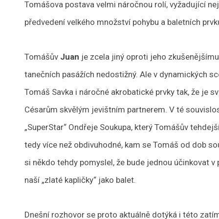
Tomášova postava velmi náročnou rolí, vyžadující neje
předvedení velkého množství pohybu a baletních prvk
Tomášův
Juan
je zcela jiný oproti jeho zkušenějšímu
tanečních pasážích nedostižný. Ale v dynamických sc
Tomáš Savka i náročné akrobatické prvky tak, že je 
Césarům skvělým jevištním partnerem. V té souvislo
„SuperStar“ Ondřeje Soukupa, který Tomášův tehdejší
tedy více než obdivuhodné, kam se Tomáš od dob sou
si někdo tehdy pomyslel, že bude jednou účinkovat v 
naší „zlaté kapličky“ jako balet.
Dnešní rozhovor se proto aktuálně dotýká i této zatí