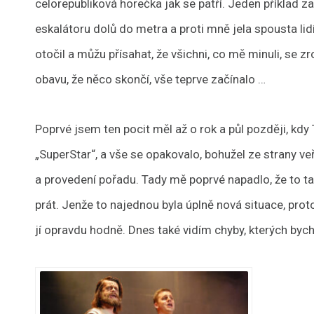
celorepubliková horečka jak se patří. Jeden příklad z
eskalátoru dolů do metra a proti mně jela spousta lidí,
otočil a můžu přísahat, že všichni, co mě minuli, se 
obavu, že něco skončí, vše teprve začínalo …
Poprvé jsem ten pocit měl až o rok a půl později, k
„SuperStar“, a vše se opakovalo, bohužel ze strany veř
a provedení pořadu. Tady mě poprvé napadlo, že to ta
prát. Jenže to najednou byla úplně nová situace, prot
jí opravdu hodně. Dnes také vidím chyby, kterých bych