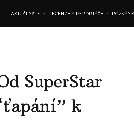
AKTUÁLNĚ
RECENZE A REPORTÁŽE
POZVÁNK
Od SuperStar
 “ťapání” k