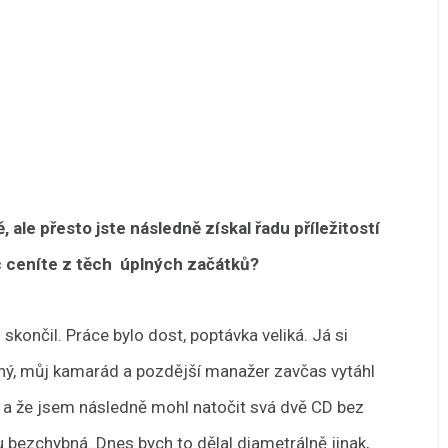
 ale přesto jste následně získal řadu příležitostí
c ceníte z těch úplných začátků?
skončil. Práce bylo dost, poptávka veliká. Já si
orný, můj kamarád a pozdější manažer zavčas vytáhl
it, a že jsem následně mohl natočit svá dvě CD bez
u bezchybná. Dnes bych to dělal diametrálně jinak,