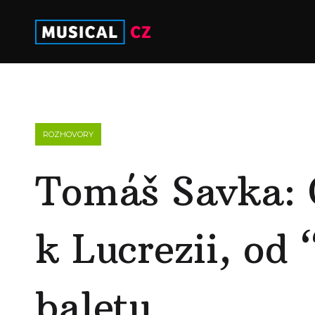
ROZHOVORY
Tomáš Savka: 
k Lucrezii, od
baletu