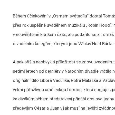
Během účinkování v „Osmém světadílu“ dostal Tomáš i
přes rok úspěšně uváděném muzikálu „Robin Hood“. N
v neuvěřitelně krátkém čase, ale podařilo se a Tomá
divadelním kolegům, kterými jsou Václav Noid Bárta a
A pak přišla neobvyklá příležitost se znovuuvedením 
sedmi letech od derniéry v Národním divadle vrátila 
originální dílo Libora Vaculíka, Petra Maláska a Václ
velmi přitažlivou uměleckou formou, která spojuje zp
že divákům během představení přináší doslova jednu
především César a Juan však musí na jevišti zvládnout