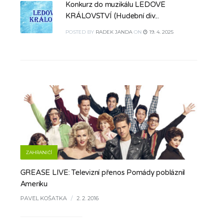
Konkurz do muzikálu LEDOVÉ
KRÁLOVSTVÍ (Hudební div...
POSTED
BY
RADEK JANDA
ON
19. 4. 2025
ZAHRANIČÍ
GREASE LIVE: Televizní přenos Pomády pobláznil
Ameriku
PAVEL KOŠATKA
/
2. 2. 2016