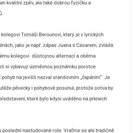
n kvalitní zpěv, ale také dobrou fyzičku a
ů.
 kolegovi Tomáši Berounovi, který je v lyrických
énách, jako je např. zápas Juana s Césarem, zvládá
svému kolegovi důstojnou alternací a oběma
sti si vybavuji úsměvnou poznámku porotce
 pohyb na jevišti nazval srandovním „ťapáním“. Je
těže pěvecky i pohybově posunul, protože sotva by
představení, které bylo kdysi uváděno na prknech
m poslední nastudované role. Vraťme se ale tradičně