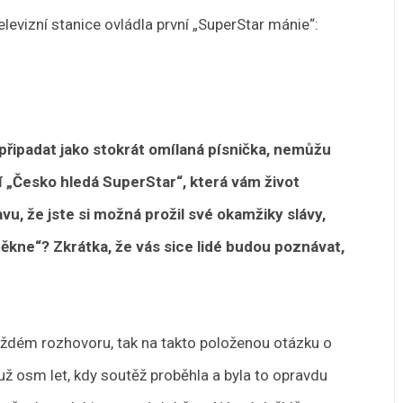
televizní stanice ovládla první „SuperStar mánie“:
připadat jako stokrát omílaná písnička, nemůžu
í „Česko hledá SuperStar“, která vám život
vu, že jste si možná prožil své okamžiky slávy,
štěkne“? Zkrátka, že vás sice lidé budou poznávat,
každém rozhovoru, tak na takto položenou otázku o
 už osm let, kdy soutěž proběhla a byla to opravdu