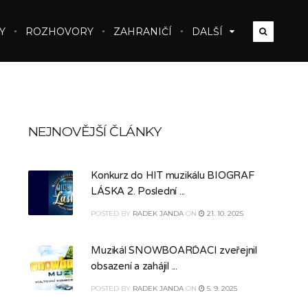
Y
ROZHOVORY
ZAHRANIČÍ
DALŠÍ
NEJNOVĚJŠÍ ČLÁNKY
Konkurz do HIT muzikálu BIOGRAF
LÁSKA 2. Poslední ...
POSTED
BY
RADEK JANDA
ON
21. 10. 2025
Muzikál SNOWBOARĎÁCI zveřejnil
obsazení a zahájil ...
POSTED
BY
RADEK JANDA
ON
5. 9. 2025