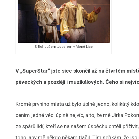
S Bohoušem Josefem v Moně Lise
V „SuperStar“ jste sice skončil až na čtvrtém místě,
pěveckých a později i muzikálových. Čeho si nejví
Kromě prvního místa už bylo úplně jedno, kolikátý kdo 
cením jedné věci úplně nejvíc, a to, že mě Jirka Pok
ze spárů lidí, kteří se na našem úspěchu chtěli přiživ
toho, aby mě někdo někam tlačil. Tím neříkám, že jso