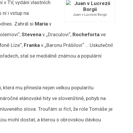
í v TV, vydání vlastních
 ní i vstup na
Juan v Lucrezii Borgii
odnes. Zahrál si
Maria
v
olemovi“,
Stevena
v „Draculovi“,
Rocheforta
ve
Moně Líze“,
Franka
v „Baronu Prášilovi“ … Uskutečnil
 pořadech, stal se mediálně známou a populární
, která mu přinesla nejen velkou popularitu
t náročné elánovské hity ve slovenštině, pohyb na
luveného slova. Troufám si říct, že role Tomáše je
jakou mohl dostat, a kterou s obrovskou dávkou