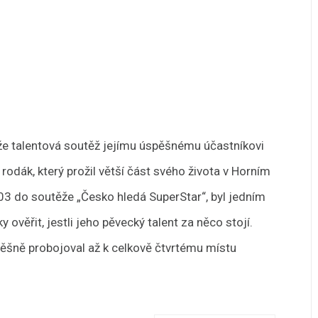
e talentová soutěž jejímu úspěšnému účastníkovi
 rodák, který prožil větší část svého života v Horním
03 do soutěže „Česko hledá SuperStar“, byl jedním
 ověřit, jestli jeho pěvecký talent za něco stojí.
spěšně probojoval až k celkově čtvrtému místu