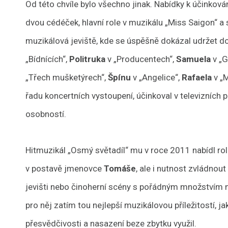
Od této chvíle bylo všechno jinak. Nabídky k účinkován
dvou cédéček, hlavní role v muzikálu „Miss Saigon“ a s
muzikálová jeviště, kde se úspěšně dokázal udržet d
„Bídnících“,
Politruka
v „Producentech“,
Samuela
v „G
„Třech mušketýrech“,
Špínu
v „Angelice“,
Rafaela
v „
řadu koncertních vystoupení, účinkoval v televizních
osobností.
Hitmuzikál „Osmý světadíl“ mu v roce 2011 nabídl roli
v postavě jmenovce
Tomáše
, ale i nutnost zvládnou
jevišti nebo činoherní scény s pořádným množstvím m
pro něj zatím tou nejlepší muzikálovou příležitostí, 
přesvědčivosti a nasazení beze zbytku využil.