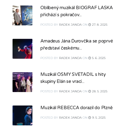
Oblíbený muzikál BIOGRAF LÁSKA
přichází s pokračov...
POSTED
BY
RADEK JANDA
ON
27. 8. 2025
Amadeus Jána Ďurovčíka se poprvé
představí českému...
POSTED
BY
RADEK JANDA
ON
5. 6. 2025
Muzikál OSMÝ SVĚTADÍL s hity
skupiny Elán se vrací...
POSTED
BY
RADEK JANDA
ON
28. 5. 2025
Muzikál REBECCA dorazil do Plzně
POSTED
BY
RADEK JANDA
ON
9. 5. 2025