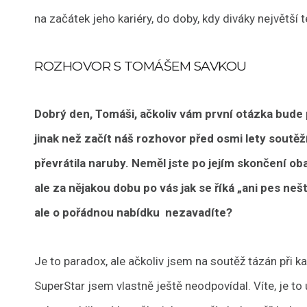
na začátek jeho kariéry, do doby, kdy diváky největší 
ROZHOVOR S TOMÁŠEM SAVKOU
Dobrý den, Tomáši, ačkoliv vám první otázka bude 
jinak než začít náš rozhovor před osmi lety soutěž
převrátila naruby. Neměl jste po jejím skončení oba
ale za nějakou dobu po vás jak se říká „ani pes ne
ale o pořádnou nabídku nezavadíte?
Je to paradox, ale ačkoliv jsem na soutěž tázán při 
SuperStar jsem vlastně ještě neodpovídal. Víte, je to