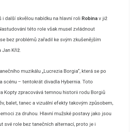
 další skvělou nabídku na hlavní roli
Robina
v již
astudování této role však musel zvládnout
š se bez problémů zařadil ke svým zkušenějším
 Jan Kříž.
tanečního muzikálu „Lucrezia Borgia“, která se po
na scénu – tentokrát divadla Hybernia. Toto
ava Kopty zpracovává temnou historii rodu Borgiů
ěv, balet, tanec a vizuální efekty takovým způsobem,
 emoci za druhou. Hlavní mužské postavy jako jsou
 své role bez tanečních alternací, proto je i