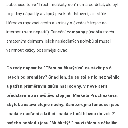
sobě, sice to ve “Třech mušketýrech” nemá co dělat, ale byl
to jediný nápaditý a vtipný prvek představení, ale stále…
Hámova rapovací gesta a zmínky o švédské trojce na
internetu sem nepatří!). Taneční
company
působila trochu
zmateným dojmem, jejich nesladěných pohybů si musel
všimnout každý pozornější divák.
Co tedy napsat ke “Třem mušketýrům” na závěr po 6
letech od premiéry? Snad jen, že se stále nic nezměnilo
a patří k průměrným dílům naší scény. V nové sérii
představení za návštěvu stojí jen Markéta Procházková,
zbytek zůstává stejně nudný. Samozřejmě fanoušci jsou
i nadále nadšeni a kritici i nadále buší hlavou do zdi. Z
našeho pohledu jsou “Mušketýři” muzikálem s několika