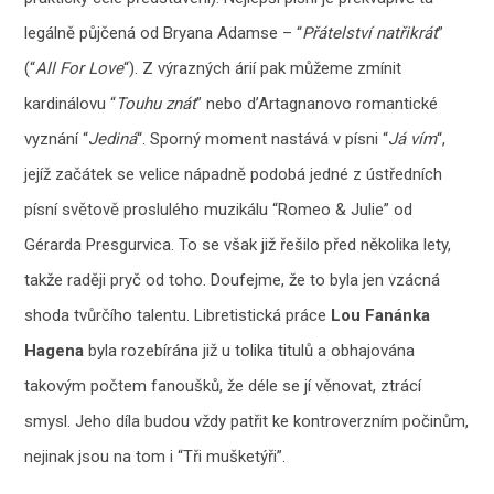
legálně půjčená od Bryana Adamse – “
Přátelství natřikrát
”
(“
All For Love
“). Z výrazných árií pak můžeme zmínit
kardinálovu “
Touhu znát
” nebo d’Artagnanovo romantické
vyznání “
Jediná
“. Sporný moment nastává v písni “
Já vím
“,
jejíž začátek se velice nápadně podobá jedné z ústředních
písní světově proslulého muzikálu “Romeo & Julie” od
Gérarda Presgurvica. To se však již řešilo před několika lety,
takže raději pryč od toho. Doufejme, že to byla jen vzácná
shoda tvůrčího talentu. Libretistická práce
Lou Fanánka
Hagena
byla rozebírána již u tolika titulů a obhajována
takovým počtem fanoušků, že déle se jí věnovat, ztrácí
smysl. Jeho díla budou vždy patřit ke kontroverzním počinům,
nejinak jsou na tom i “Tři mušketýři”.