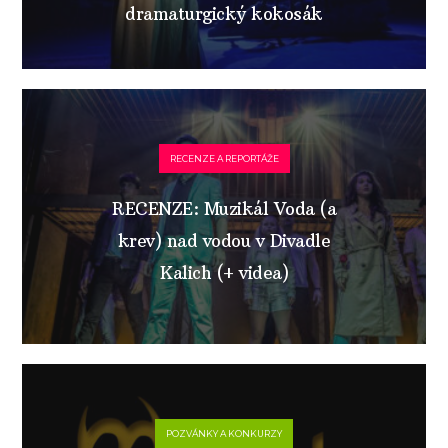
dramaturgický kokosák
RECENZE A REPORTÁŽE
RECENZE: Muzikál Voda (a
krev) nad vodou v Divadle
Kalich (+ videa)
POZVÁNKY A KONKURZY