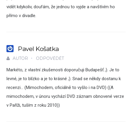
vidět kdykoliv, doufám, že jednou to vyjde a navštívím ho
přímo v divadle.
Pavel Košatka
AUTOR
ODPOVĚDĚT
Markéto, z vlastní zkušenosti doporučuji Budapešť ;). Je to
levné, je to blízko a je to krásné ;). Snad se někdy dostanu k
recenzi… (Mimochodem, oficiálně to vyšlo i na DVD) ((A
mimochodem, v únoru vychází DVD záznam obnovené verze
v Paříži, tuším z roku 2010))