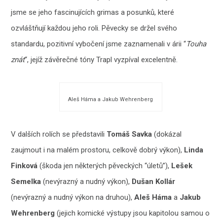
jsme se jeho fascinujících grimas a posunků, které
ozvláštňují každou jeho roli. Pěvecky se držel svého
standardu, pozitivní vybočení jsme zaznamenali v árii “
Touha
znát
“, jejíž závěrečné tóny Trapl vyzpíval excelentně.
Aleš Háma a Jakub Wehrenberg
V dalších rolích se představili
Tomáš Savka
(dokázal
zaujmout i na malém prostoru, celkově dobrý výkon),
Linda
Finková
(škoda jen některých pěveckých “úletů”),
Lešek
Semelka
(nevýrazný a nudný výkon),
Dušan Kollár
(nevýrazný a nudný výkon na druhou),
Aleš Háma
a
Jakub
Wehrenberg
(jejich komické výstupy jsou kapitolou samou o