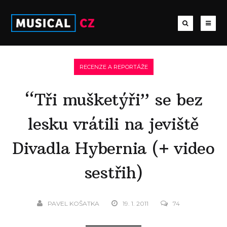
RECENZE A REPORTÁŽE
“Tři mušketýři” se bez
lesku vrátili na jeviště
Divadla Hybernia (+ video
sestřih)
PAVEL KOŠATKA
19. 1. 2011
74