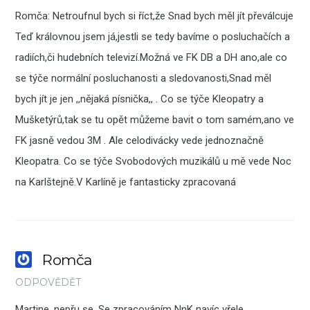
Romča: Netroufnul bych si říct,že Snad bych měl jít převálcuje
Teď královnou jsem já,jestli se tedy bavíme o posluchačích a
radiích,či hudebních televizí.Možná ve FK DB a DH ano,ale co
se týče normální posluchanosti a sledovanosti,Snad měl
bych jít je jen ,,nějaká písnička,, . Co se týče Kleopatry a
Mušketýrů,tak se tu opět můžeme bavit o tom samém,ano ve
FK jasně vedou 3M . Ale celodivácky vede jednoznačně
Kleopatra. Co se týče Svobodových muzikálů u mě vede Noc
na Karlštejně.V Karlíně je fantasticky zpracovaná
Romča
ODPOVĚDĚT
Martine, nepřu se. Se zpracováním NnK navíc vřele