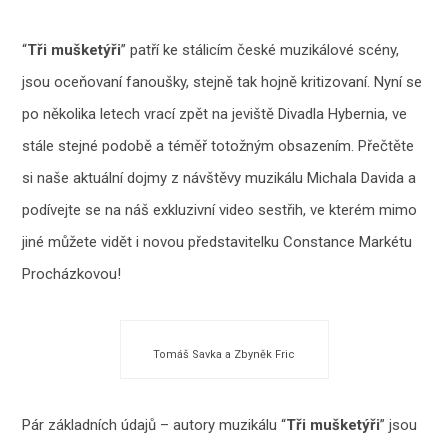
“
Tři mušketýři
” patří ke stálicím české muzikálové scény,
jsou oceňovaní fanoušky, stejně tak hojně kritizovaní. Nyní se
po několika letech vrací zpět na jeviště Divadla Hybernia, ve
stále stejné podobě a téměř totožným obsazením. Přečtěte
si naše aktuální dojmy z návštěvy muzikálu Michala Davida a
podívejte se na náš exkluzivní video sestřih, ve kterém mimo
jiné můžete vidět i novou představitelku Constance Markétu
Procházkovou!
Tomáš Savka a Zbyněk Fric
Pár základních údajů – autory muzikálu “
Tři mušketýři
” jsou