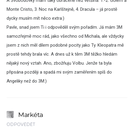
A Svobodovky mam taky obráceně než většina: 1.-2. Golem a
Monte Cristo, 3. Noc na Karlštejně, 4. Dracula – já prostě
dycky musím mít něco extra:)
Pavle, snad jsem Ti i odpověděl svým pořadím. Já mám 3M
samozřejmě moc rád, jako všechno od Michala, ale vždycky
jsem z nich měl dílem podobné pocity jako Ty. Kleopatra mě
prostě tehdy brala víc. A dnes už k těm 3M těžko hledám
nějaký nový vztah. Ano, zbožňuju Volbu. Jenže ta byla
připsána později a spadá mi svým zaměřením spíš do
Angeliky než do 3M:)
Markéta
ODPOVĚDĚT