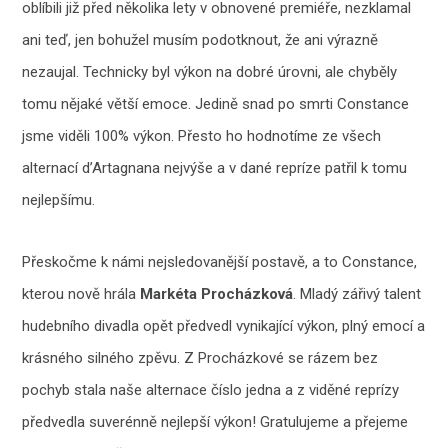
oblíbili již před několika lety v obnovené premiéře, nezklamal
ani teď, jen bohužel musím podotknout, že ani výrazně
nezaujal. Technicky byl výkon na dobré úrovni, ale chyběly
tomu nějaké větší emoce. Jedině snad po smrti Constance
jsme viděli 100% výkon. Přesto ho hodnotíme ze všech
alternací d’Artagnana nejvýše a v dané repríze patřil k tomu
nejlepšímu.
Přeskočme k námi nejsledovanější postavě, a to Constance,
kterou nově hrála
Markéta Procházková
. Mladý zářivý talent
hudebního divadla opět předvedl vynikající výkon, plný emocí a
krásného silného zpěvu. Z Procházkové se rázem bez
pochyb stala naše alternace číslo jedna a z viděné reprízy
předvedla suverénně nejlepší výkon! Gratulujeme a přejeme