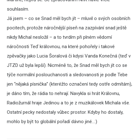
souhlasím.
Já jsem – co se Snad měl bych jít – mluvil o svých osobních
pocitech, protože náročnější píseň na zazpívání snad ještě
nikdy Michal nesložil – a to tvrdím při plném vědomí
náročnosti Teď královnou, na které pohořely i takové
zpěvačky jako Lucia Šoralová či kdysi Vanda Konečná (teď v
JTZD už byla lepší). Nicméně to, že Snad měl bych jít co se
týče normální poslouchanosti a sledovanosti je podle Tebe
jen “nějaká písnička” (kteréžto označení tedy ostře odmítám),
je dáno tím, že rádia to nehrají. Navykla si hrát Královnu,
Radiožurnál hraje Jedinou a to je z muzikálovek Michala vše.
Ostatní pecky nedostaly vůbec prostor. Kdyby ho dostaly,
mohlo by být to globální pořadí dávno jiné…:)