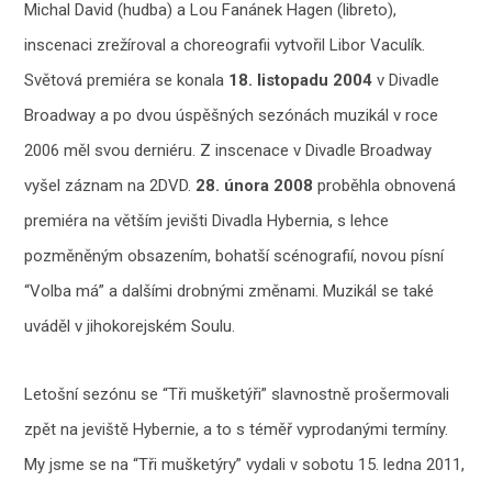
Michal David (hudba) a Lou Fanánek Hagen (libreto),
inscenaci zrežíroval a choreografii vytvořil Libor Vaculík.
Světová premiéra se konala
18. listopadu 2004
v Divadle
Broadway a po dvou úspěšných sezónách muzikál v roce
2006 měl svou derniéru. Z inscenace v Divadle Broadway
vyšel záznam na 2DVD.
28. února 2008
proběhla obnovená
premiéra na větším jevišti Divadla Hybernia, s lehce
pozměněným obsazením, bohatší scénografií, novou písní
“Volba má” a dalšími drobnými změnami. Muzikál se také
uváděl v jihokorejském Soulu.
Letošní sezónu se “Tři mušketýři” slavnostně prošermovali
zpět na jeviště Hybernie, a to s téměř vyprodanými termíny.
My jsme se na “Tři mušketýry” vydali v sobotu 15. ledna 2011,