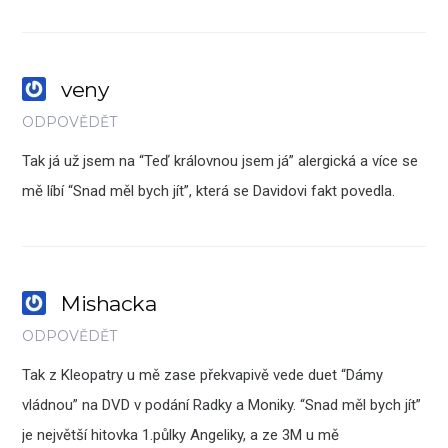
veny
ODPOVĚDĚT
Tak já už jsem na “Teď královnou jsem já” alergická a více se
mě líbí “Snad měl bych jít”, která se Davidovi fakt povedla.
Mishacka
ODPOVĚDĚT
Tak z Kleopatry u mě zase překvapivě vede duet “Dámy
vládnou” na DVD v podání Radky a Moniky. “Snad měl bych jít”
je největší hitovka 1.půlky Angeliky, a ze 3M u mě