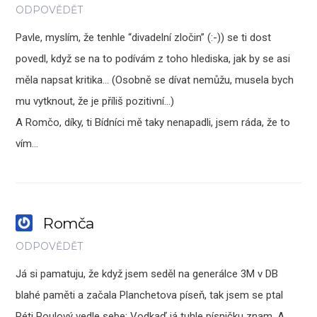
ODPOVĚDĚT
Pavle, myslím, že tenhle “divadelní zločin” (:-)) se ti dost
povedl, když se na to podívám z toho hlediska, jak by se asi
měla napsat kritika… (Osobně se dívat nemůžu, musela bych
mu vytknout, že je příliš pozitivní…)
A Romčo, díky, ti Bídníci mě taky nenapadli, jsem ráda, že to
vím…
Romča
ODPOVĚDĚT
Já si pamatuju, že když jsem seděl na generálce 3M v DB
blahé paměti a začala Planchetova píseň, tak jsem se ptal
Péti Poulový vedle sebe: Vodkaď já tuhle písničku znam. A