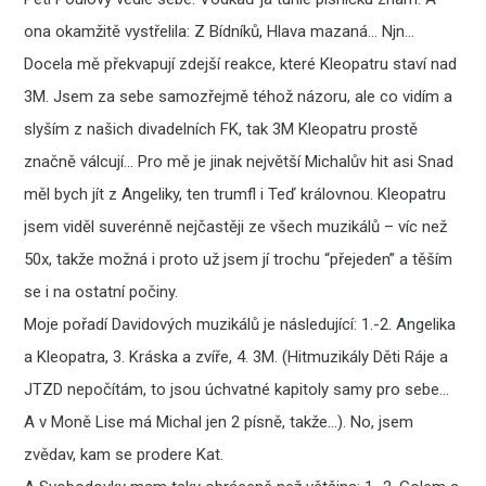
ona okamžitě vystřelila: Z Bídníků, Hlava mazaná… Njn…
Docela mě překvapují zdejší reakce, které Kleopatru staví nad
3M. Jsem za sebe samozřejmě téhož názoru, ale co vidím a
slyším z našich divadelních FK, tak 3M Kleopatru prostě
značně válcují… Pro mě je jinak největší Michalův hit asi Snad
měl bych jít z Angeliky, ten trumfl i Teď královnou. Kleopatru
jsem viděl suverénně nejčastěji ze všech muzikálů – víc než
50x, takže možná i proto už jsem jí trochu “přejeden” a těším
se i na ostatní počiny.
Moje pořadí Davidových muzikálů je následující: 1.-2. Angelika
a Kleopatra, 3. Kráska a zvíře, 4. 3M. (Hitmuzikály Děti Ráje a
JTZD nepočítám, to jsou úchvatné kapitoly samy pro sebe…
A v Moně Lise má Michal jen 2 písně, takže…). No, jsem
zvědav, kam se prodere Kat.