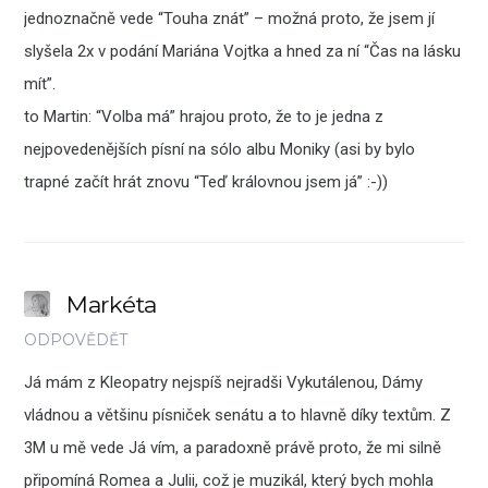
jednoznačně vede “Touha znát” – možná proto, že jsem jí
slyšela 2x v podání Mariána Vojtka a hned za ní “Čas na lásku
mít”.
to Martin: “Volba má” hrajou proto, že to je jedna z
nejpovedenějších písní na sólo albu Moniky (asi by bylo
trapné začít hrát znovu “Teď královnou jsem já” :-))
Markéta
ODPOVĚDĚT
Já mám z Kleopatry nejspíš nejradši Vykutálenou, Dámy
vládnou a většinu písniček senátu a to hlavně díky textům. Z
3M u mě vede Já vím, a paradoxně právě proto, že mi silně
připomíná Romea a Julii, což je muzikál, který bych mohla