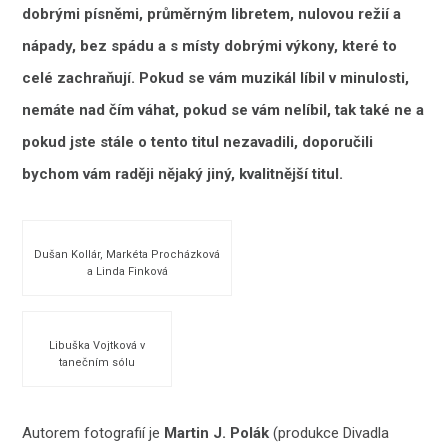
dobrými písněmi, průměrným libretem, nulovou režií a
nápady, bez spádu a s místy dobrými výkony, které to
celé zachraňují. Pokud se vám muzikál líbil v minulosti,
nemáte nad čím váhat, pokud se vám nelíbil, tak také ne a
pokud jste stále o tento titul nezavadili, doporučili
bychom vám raději nějaký jiný, kvalitnější titul.
Dušan Kollár, Markéta Procházková
a Linda Finková
Libuška Vojtková v
tanečním sólu
Autorem fotografií je
Martin J. Polák
(produkce Divadla