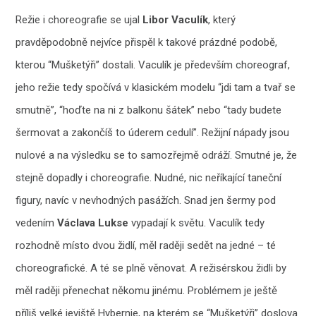
Režie i choreografie se ujal
Libor Vaculík
, který
pravděpodobně nejvíce přispěl k takové prázdné podobě,
kterou “Mušketýři” dostali. Vaculík je především choreograf,
jeho režie tedy spočívá v klasickém modelu “jdi tam a tvař se
smutně”, “hoďte na ni z balkonu šátek” nebo “tady budete
šermovat a zakončíš to úderem cedulí”. Režijní nápady jsou
nulové a na výsledku se to samozřejmě odráží. Smutné je, že
stejně dopadly i choreografie. Nudné, nic neříkající taneční
figury, navíc v nevhodných pasážích. Snad jen šermy pod
vedením
Václava Lukse
vypadají k světu. Vaculík tedy
rozhodně místo dvou židlí, měl raději sedět na jedné – té
choreografické. A té se plně věnovat. A režisérskou židli by
měl raději přenechat někomu jinému. Problémem je ještě
příliš velké jeviště Hybernie, na kterém se “Mušketýři” doslova