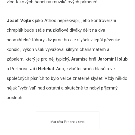
více takových šancí na muzikálových prknech!
Josef Vojtek
jako Athos nepřekvapil, jeho kontroverzní
chraplák bude stále muzikálové diváky dělit na dva
nesmiřitelné tábory. Již jsme ho ale slyšeli v lepší pěvecké
kondici, výkon však vyvažoval silným charismatem a
zápalem, který je pro něj typický. Aramise hrál
Jaromír Holub
a Porthose
Jiří Helekal
. Ano, zvláštní směs hlasů a ve
společných písních to bylo velice znatelně slyšet. Vždy někdo
nějak “vyčníval” nad ostatní a skutečně to nebyl příjemný
poslech.
Markéta Procházková