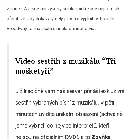
ztrácejí. A písně ani výkony účinkujících zase nejsou tak
působivé, aby dokázaly celý prostor vyplnit. V Divadle
Broadway to muzikálu slušelo o mnoho více.
Video sestřih z muzikálu “Tři
mušketýři”
Již tradičně vám náš server přináší exkluzivní
sestřih vybraných písní z muzikálu. V pěti
minutách uvidíte unikátní obsazení (schválně
jsme vybírali co nejvíce interpretů, kteří
nejsou na oficiálním DVD), a to
Zbyňka