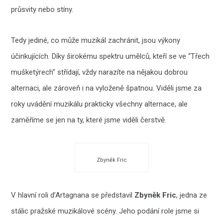
průsvity nebo stíny.
Tedy jediné, co může muzikál zachránit, jsou výkony
účinkujících. Díky širokému spektru umělců, kteří se ve “Třech
mušketýrech” střídají, vždy narazíte na nějakou dobrou
alternaci, ale zároveň i na vyloženě špatnou. Viděli jsme za
roky uvádění muzikálu prakticky všechny alternace, ale
zaměříme se jen na ty, které jsme viděli čerstvě.
Zbyněk Fric
V hlavní roli d’Artagnana se představil
Zbyněk Fric
, jedna ze
stálic pražské muzikálové scény. Jeho podání role jsme si