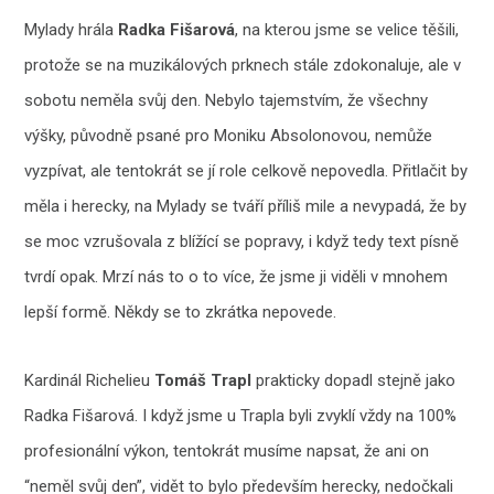
Mylady hrála
Radka Fišarová
, na kterou jsme se velice těšili,
protože se na muzikálových prknech stále zdokonaluje, ale v
sobotu neměla svůj den. Nebylo tajemstvím, že všechny
výšky, původně psané pro Moniku Absolonovou, nemůže
vyzpívat, ale tentokrát se jí role celkově nepovedla. Přitlačit by
měla i herecky, na Mylady se tváří příliš mile a nevypadá, že by
se moc vzrušovala z blížící se popravy, i když tedy text písně
tvrdí opak. Mrzí nás to o to více, že jsme ji viděli v mnohem
lepší formě. Někdy se to zkrátka nepovede.
Kardinál Richelieu
Tomáš Trapl
prakticky dopadl stejně jako
Radka Fišarová. I když jsme u Trapla byli zvyklí vždy na 100%
profesionální výkon, tentokrát musíme napsat, že ani on
“neměl svůj den”, vidět to bylo především herecky, nedočkali