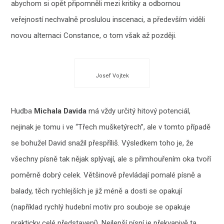
abychom si opět připomněli mezi kritiky a odbornou
veřejností nechvalně proslulou inscenaci, a především viděli
novou alternaci Constance, o tom však až později.
Josef Vojtek
Hudba
Michala Davida
má vždy určitý hitový potenciál,
nejinak je tomu i ve “Třech mušketýrech”, ale v tomto případě
se bohužel David snažil přespříliš. Výsledkem toho je, že
všechny písně tak nějak splývají, ale s přimhouřením oka tvoří
poměrně dobrý celek. Většinově převládají pomalé písně a
balady, těch rychlejších je již méně a dosti se opakují
(například rychlý hudební motiv pro souboje se opakuje
prakticky celé představení). Nejlepší písní je překvapivě ta