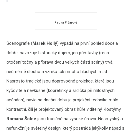
Radka Fišarová
Scénografie (
Marek Hollý
) vypadá na první pohled docela
dobře, navozuje historický dojem, jen přestavby (resp.
otočení točny a příprava dvou velkých částí scény) trvá
neúměrně dlouho a vzniká tak mnoho hluchých míst.
Naprosto tragické jsou doprovodné projekce, které jsou
kýčovité a nevkusné (kopretinky a srdíčka při milostných
scénách), navíc na dnešní dobu je projekční technika málo
kontrastní, čili je projektovaný obraz hůře viditelný. Kostýmy
Romana Šolce
jsou tradičně na vysoké úrovni. Nesmyslný a
nefunkční je světelný design, který postrádá jakýkoliv nápad s