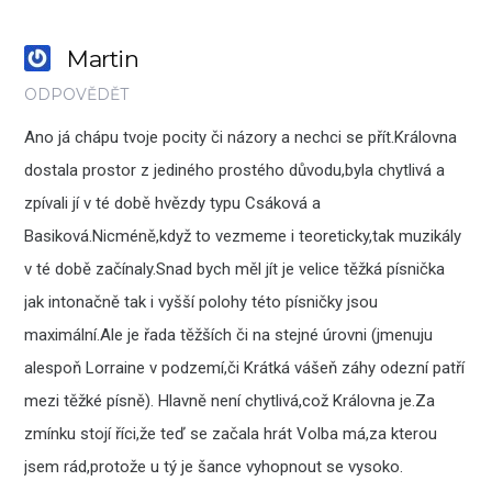
Martin
ODPOVĚDĚT
Ano já chápu tvoje pocity či názory a nechci se přít.Královna
dostala prostor z jediného prostého důvodu,byla chytlivá a
zpívali jí v té době hvězdy typu Csáková a
Basiková.Nicméně,když to vezmeme i teoreticky,tak muzikály
v té době začínaly.Snad bych měl jít je velice těžká písnička
jak intonačně tak i vyšší polohy této písničky jsou
maximální.Ale je řada těžších či na stejné úrovni (jmenuju
alespoň Lorraine v podzemí,či Krátká vášeň záhy odezní patří
mezi těžké písně). Hlavně není chytlivá,což Královna je.Za
zmínku stojí říci,že teď se začala hrát Volba má,za kterou
jsem rád,protože u tý je šance vyhopnout se vysoko.