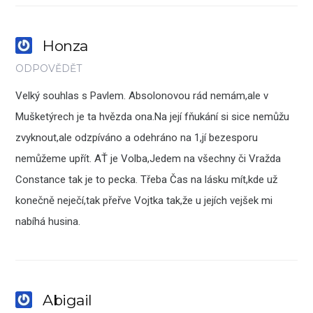
Honza
ODPOVĚDĚT
Velký souhlas s Pavlem. Absolonovou rád nemám,ale v
Mušketýrech je ta hvězda ona.Na její fňukání si sice nemůžu
zvyknout,ale odzpíváno a odehráno na 1,jí bezesporu
nemůžeme upřít. AŤ je Volba,Jedem na všechny či Vražda
Constance tak je to pecka. Třeba Čas na lásku mít,kde už
konečně neječí,tak přeřve Vojtka tak,že u jejích vejšek mi
nabíhá husina.
Abigail