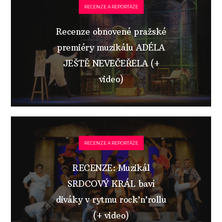
RECENZE A REPORTÁŽE
Recenze obnovené pražské
premiéry muzikálu ADÉLA
JEŠTĚ NEVEČEŘELA (+
video)
RECENZE A REPORTÁŽE
RECENZE: Muzikál
SRDCOVÝ KRÁL baví
diváky v rytmu rock’n’rollu
(+ video)