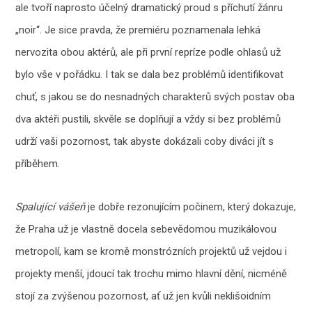
ale tvoří naprosto účelný dramatický proud s příchutí žánru
„noir“. Je sice pravda, že premiéru poznamenala lehká
nervozita obou aktérů, ale při první repríze podle ohlasů už
bylo vše v pořádku. I tak se dala bez problémů identifikovat
chuť, s jakou se do nesnadných charakterů svých postav oba
dva aktéři pustili, skvěle se doplňují a vždy si bez problémů
udrží vaši pozornost, tak abyste dokázali coby diváci jít s
příběhem.
Spalující vášeň
je dobře rezonujícím počinem, který dokazuje,
že Praha už je vlastně docela sebevědomou muzikálovou
metropolí, kam se kromě monstrózních projektů už vejdou i
projekty menší, jdoucí tak trochu mimo hlavní dění, nicméně
stojí za zvýšenou pozornost, ať už jen kvůli neklišoidním