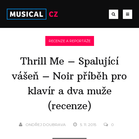
RECENZE A REPORTÁŽE
Thrill Me – Spalující
vášeň – Noir příběh pro
klavír a dva muže
(recenze)
ONDŘEJ DOUBRAVA
5. 11. 2015
0