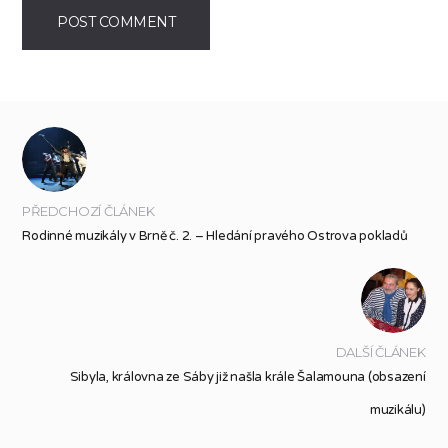
PŘEDCHOZÍ ČLÁNEK
Rodinné muzikály v Brně č. 2. – Hledání pravého Ostrova pokladů
DALŠÍ ČLÁNEK
Sibyla, královna ze Sáby již našla krále Šalamouna (obsazení
muzikálu)