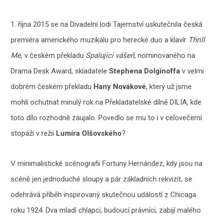
1. října 2015 se na Divadelní lodi Tajemství uskutečnila česká
premiéra amerického muzikálu pro herecké duo a klavír
Thrill
Me
, v českém překladu
Spalující vášeň
, nominovaného na
Drama Desk Award, skladatele
Stephena Dolginoffa
v velmi
dobrém českém překladu
Hany Novákové
, který už jsme
mohli ochutnat minulý rok na Překladatelské dílně DILIA, kde
toto dílo rozhodně zaujalo. Povedlo se mu to i v celovečerní
stopáži v režii
Lumíra Olšovského
?
V minimalistické scénografii Fortuny Hernández, kdy jsou na
scéně jen jednoduché sloupy a pár základních rekvizit, se
odehrává příběh inspirovaný skutečnou událostí z Chicaga
roku 1924. Dva mladí chlapci, budoucí právníci, zabijí malého