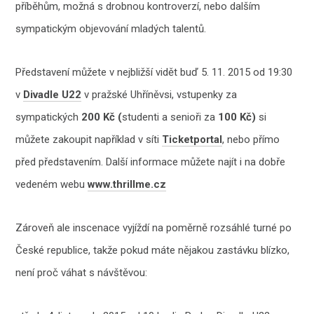
příběhům, možná s drobnou kontroverzí, nebo dalším
sympatickým objevování mladých talentů.
Představení můžete v nejbližší vidět buď 5. 11. 2015 od 19:30
v
Divadle U22
v pražské Uhříněvsi, vstupenky za
sympatických
200 Kč (
studenti a senioři za
100 Kč)
si
můžete zakoupit například v síti
Ticketportal
, nebo přímo
před představením. Další informace můžete najít i na dobře
vedeném webu
www.thrillme.cz
Zároveň ale inscenace vyjíždí na poměrně rozsáhlé turné po
České republice, takže pokud máte nějakou zastávku blízko,
není proč váhat s návštěvou: