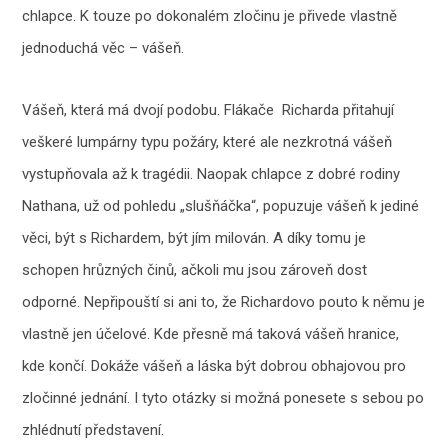
chlapce. K touze po dokonalém zločinu je přivede vlastně
jednoduchá věc – vášeň.
Vášeň, která má dvojí podobu. Flákače Richarda přitahují
veškeré lumpárny typu požáry, které ale nezkrotná vášeň
vystupňovala až k tragédii. Naopak chlapce z dobré rodiny
Nathana, už od pohledu „slušňáčka“, popuzuje vášeň k jediné
věci, být s Richardem, být jím milován. A díky tomu je
schopen hrůzných činů, ačkoli mu jsou zároveň dost
odporné. Nepřipouští si ani to, že Richardovo pouto k němu je
vlastně jen účelové. Kde přesně má taková vášeň hranice,
kde končí. Dokáže vášeň a láska být dobrou obhajovou pro
zločinné jednání. I tyto otázky si možná ponesete s sebou po
zhlédnutí představení.