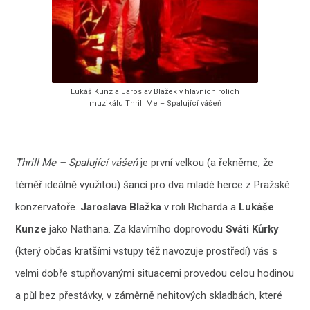
Lukáš Kunz a Jaroslav Blažek v hlavních rolích
muzikálu Thrill Me – Spalující vášeň
Thrill Me – Spalující vášeň
je první velkou (a řekněme, že
téměř ideálně využitou) šancí pro dva mladé herce z Pražské
konzervatoře.
Jaroslava Blažka
v roli Richarda a
Lukáše
Kunze
jako Nathana. Za klavírního doprovodu
Sváti Kůrky
(který občas kratšími vstupy též navozuje prostředí) vás s
velmi dobře stupňovanými situacemi provedou celou hodinou
a půl bez přestávky, v záměrně nehitových skladbách, které