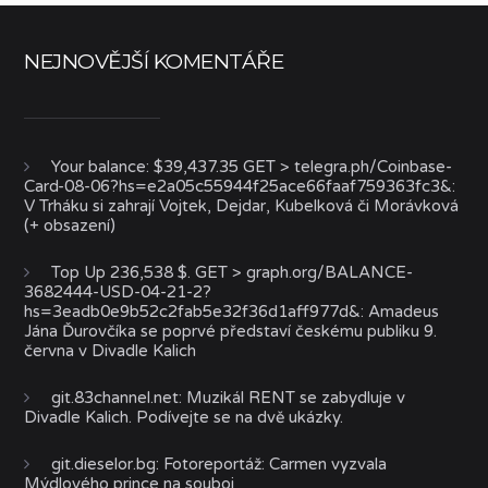
NEJNOVĚJŠÍ KOMENTÁŘE
Your balance: $39,437.35 GET > telegra.ph/Coinbase-
Card-08-06?hs=e2a05c55944f25ace66faaf759363fc3&
:
V Trháku si zahrají Vojtek, Dejdar, Kubelková či Morávková
(+ obsazení)
Top Up 236,538 $. GET > graph.org/BALANCE-
3682444-USD-04-21-2?
hs=3eadb0e9b52c2fab5e32f36d1aff977d&
:
Amadeus
Jána Ďurovčíka se poprvé představí českému publiku 9.
června v Divadle Kalich
git.83channel.net
:
Muzikál RENT se zabydluje v
Divadle Kalich. Podívejte se na dvě ukázky.
git.dieselor.bg
:
Fotoreportáž: Carmen vyzvala
Mýdlového prince na souboj