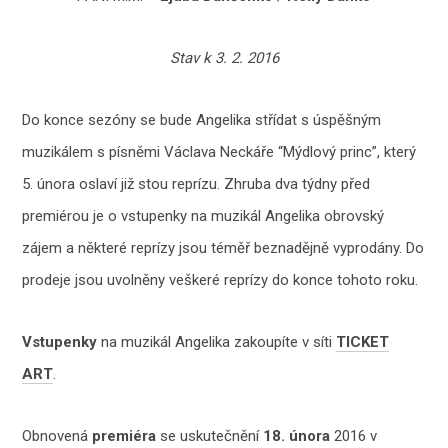
Stav k 3. 2. 2016
Do konce sezóny se bude Angelika střídat s úspěšným
muzikálem s písněmi Václava Neckáře “Mýdlový princ”, který
5. února oslaví již stou reprízu. Zhruba dva týdny před
premiérou je o vstupenky na muzikál Angelika obrovský
zájem a některé reprízy jsou téměř beznadějně vyprodány. Do
prodeje jsou uvolněny veškeré reprízy do konce tohoto roku.
Vstupenky
na muzikál Angelika zakoupíte v síti
TICKET
ART
.
Obnovená
premiéra
se uskutečnění
18. února
2016 v