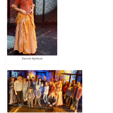
Kamila Nývltová