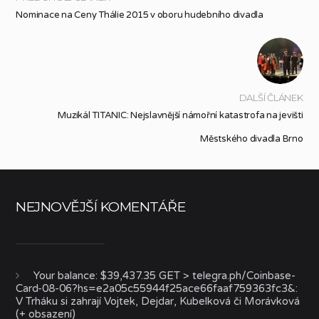
Nominace na Ceny Thálie 2015 v oboru hudebního divadla
DALŠÍ ČLÁNEK
Muzikál TITANIC: Nejslavnější námořní katastrofa na jevišti
Městského divadla Brno
NEJNOVĚJŠÍ KOMENTÁŘE
Your balance: $39,437.35 GET > telegra.ph/Coinbase-
Card-08-06?hs=e2a05c55944f25ace66faaf759363fc3&
:
V Trháku si zahrají Vojtek, Dejdar, Kubelková či Morávková
(+ obsazení)