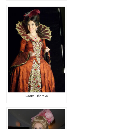
Radka Fišarová