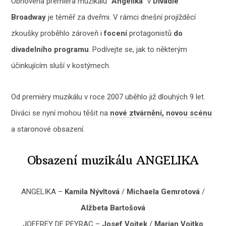
Obnovená premiéra muzikálu “
Angelika
” v
Divadle
Broadway
je téměř za dveřmi. V rámci dnešní projížděcí
zkoušky proběhlo zároveň i
focení
protagonistů
do
divadelního programu
. Podívejte se, jak to některým
účinkujícím sluší v kostýmech.
Od premiéry muzikálu v roce 2007 uběhlo již dlouhých 9 let.
Diváci se nyní mohou těšit na
nové ztvárnění, novou scénu
a staronové obsazení.
Obsazení muzikálu ANGELIKA
ANGELIKA –
Kamila Nývltová
/
Michaela Gemrotová
/
Alžbeta Bartošová
JOFFREY DE PEYRAC –
Josef Vojtek
/
Marian Vojtko