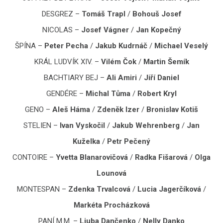
DESGREZ –
Tomáš Trapl
/
Bohouš Josef
NICOLAS –
Josef Vágner
/
Jan Kopečný
ŠPÍNA –
Peter Pecha
/
Jakub Kudrnáč
/
Michael Veselý
KRÁL LUDVÍK XIV. –
Vilém Čok
/
Martin Šemík
BACHTIARY BEJ –
Ali Amiri
/
Jiří Daniel
GENDÉRE –
Michal Tůma
/
Robert Kryl
GENO –
Aleš Háma
/
Zdeněk Izer
/
Bronislav Kotiš
STELIEN –
Ivan Vyskočil
/
Jakub Wehrenberg
/
Jan
Kuželka
/
Petr Pečený
CONTOIRE –
Yvetta Blanarovičová
/
Radka Fišarová
/
Olga
Lounová
MONTESPAN –
Zdenka Trvalcová
/
Lucia Jagerčíková
/
Markéta Procházková
PANÍ M.M. –
Ljuba Dančenko
/
Nelly Danko