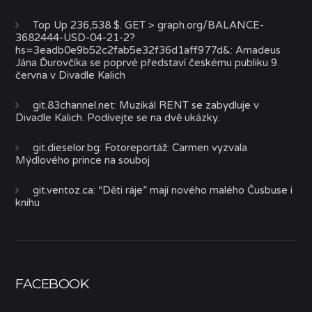
Top Up 236,538 $. GET > graph.org/BALANCE-
3682444-USD-04-21-2?
hs=3eadb0e9b52c2fab5e32f36d1aff977d&
:
Amadeus
Jána Ďurovčíka se poprvé představí českému publiku 9.
června v Divadle Kalich
git.83channel.net
:
Muzikál RENT se zabydluje v
Divadle Kalich. Podívejte se na dvě ukázky.
git.dieselor.bg
:
Fotoreportáž: Carmen vyzvala
Mýdlového prince na souboj
git.ventoz.ca
:
“Děti ráje” mají nového malého Čusbuse i
knihu
FACEBOOK