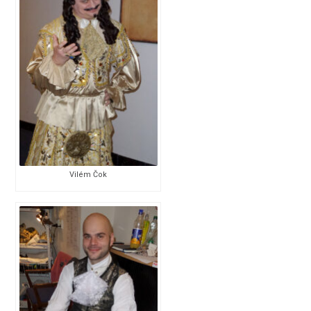
Vilém Čok