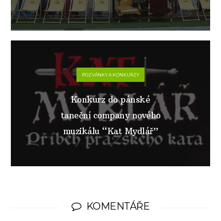
POZVÁNKY A KONKURZY
Konkurz do pánské
taneční company nového
muzikálu “Kat Mydlář”
KOMENTÁŘE