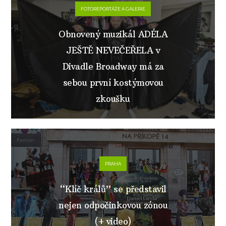
FOTOREPORTÁŽE A GALERIE
Obnovený muzikál ADÉLA
JEŠTĚ NEVEČEŘELA v
Divadle Broadway má za
sebou první kostýmovou
zkoušku
PRAHA
“Klíč králů” se představil
nejen odpočinkovou zónou
(+ video)