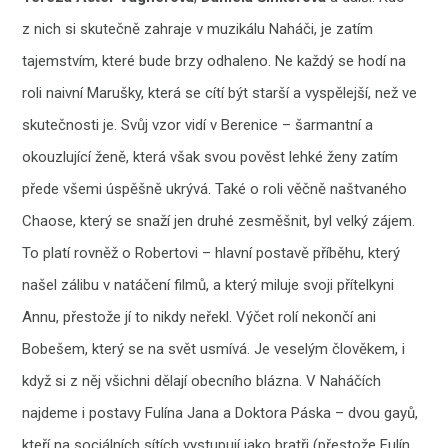
z nich si skutečně zahraje v muzikálu Naháči, je zatím
tajemstvím, které bude brzy odhaleno. Ne každý se hodí na
roli naivní Marušky, která se cítí být starší a vyspělejší, než ve
skutečnosti je. Svůj vzor vidí v Berenice – šarmantní a
okouzlující ženě, která však svou pověst lehké ženy zatím
přede všemi úspěšně ukrývá. Také o roli věčně naštvaného
Chaose, který se snaží jen druhé zesměšnit, byl velký zájem.
To platí rovněž o Robertovi – hlavní postavě příběhu, který
našel zálibu v natáčení filmů, a který miluje svoji přítelkyni
Annu, přestože jí to nikdy neřekl. Výčet rolí nekončí ani
Bobešem, který se na svět usmívá. Je veselým člověkem, i
když si z něj všichni dělají obecního blázna. V Naháčích
najdeme i postavy Fulína Jana a Doktora Páska – dvou gayů,
kteří na sociálních sítích vystupují jako bratři (přestože Fulín