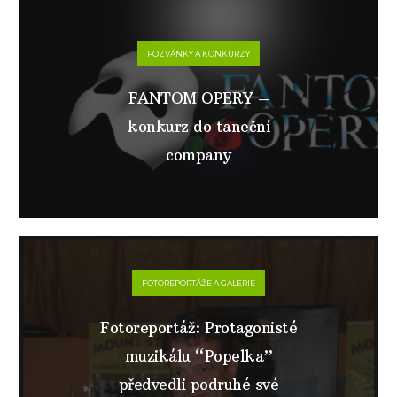
POZVÁNKY A KONKURZY
FANTOM OPERY –
konkurz do taneční
company
FOTOREPORTÁŽE A GALERIE
Fotoreportáž: Protagonisté
muzikálu “Popelka”
předvedli podruhé své