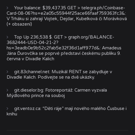
Your balance: $39,437.35 GET > telegra.ph/Coinbase-
Card-08-06?hs=e2a05c55944f25ace66faaf759363fc3&
:
V Trháku si zahrají Vojtek, Dejdar, Kubelková či Morávková
(+ obsazení)
Top Up 236,538 $. GET > graph.org/BALANCE-
3682444-USD-04-21-2?
hs=3eadb0e9b52c2fab5e32f36d1aff977d&
:
Amadeus
Jána Ďurovčíka se poprvé představí českému publiku 9.
června v Divadle Kalich
git.83channel.net
:
Muzikál RENT se zabydluje v
Divadle Kalich. Podívejte se na dvě ukázky.
git.dieselor.bg
:
Fotoreportáž: Carmen vyzvala
Mýdlového prince na souboj
git.ventoz.ca
:
“Děti ráje” mají nového malého Čusbuse i
knihu