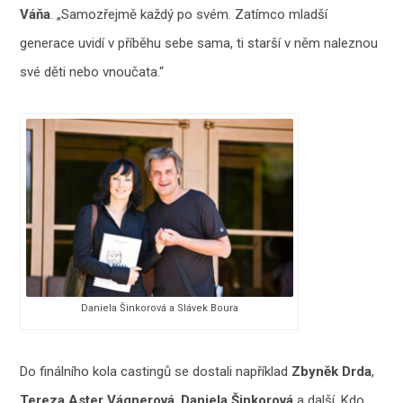
Váňa
. „Samozřejmě každý po svém. Zatímco mladší
generace uvidí v příběhu sebe sama, ti starší v něm naleznou
své děti nebo vnoučata.“
Daniela Šinkorová a Slávek Boura
Do finálního kola castingů se dostali například
Zbyněk Drda
,
Tereza Aster Vágnerová
,
Daniela Šinkorová
a další. Kdo