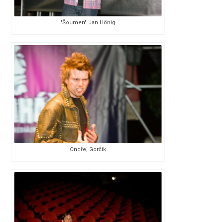
"Šoumen" Jan Hönig
Ondřej Gorčík