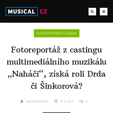
FOTOREPORTÁŽE A GALERIE
Fotoreportáž z castingu
multimediálního muzikálu
„Naháči“, získá roli Drda
či Šinkorová?
RADEK JANDA
13. 5. 2011
0