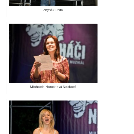
Zbyněk Drda
Michaela Horsáková-Nosková