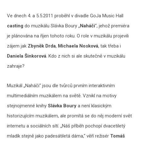
Ve dnech 4. a 5.5.2011 proběhl v divadle GoJa Music Hall
casting
do muzikálu Slávka Boury „
Naháči
“, jehož premiéra
je plánována na říjen tohoto roku. O role v muzikálu projevili
zájem jak
Zbyněk Drda
,
Michaela Nosková
, tak třeba i
Daniela Šinkorová
. Kdo z nich si ale skutečně v muzikálu
zahraje?
Muzikál „Naháči“ jsou dle tvůrců prvním interaktivním
multimediálním muzikálem na světě. Vznikl na motivy
stejnojmenné knihy
Slávka Boury
a není klasickým
historizujícím muzikálem, ale promítá se do něj moderní svět
internetu a sociálních sítí. „Náš příběh pochopí dvacetiletý
mladík stejně jako padesátiletá dáma,“ věří režisér
Tomáš