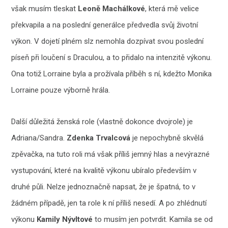
však musím tleskat
Leoně Machálkov
é
, která mě velice
překvapila a na poslední generálce předvedla svůj životní
výkon. V dojetí plném slz nemohla dozpívat svou poslední
píseň při loučení s Draculou, a to přidalo na intenzitě výkonu.
Ona totiž Lorraine byla a prožívala příběh s ní, kdežto Monika
Lorraine pouze výborně hrála.
Další důležitá ženská role (vlastně dokonce dvojrole) je
Adriana/Sandra.
Zdenka Trvalcová
je nepochybně skvělá
zpěvačka, na tuto roli má však příliš jemný hlas a nevýrazné
vystupování, které na kvalitě výkonu ubíralo především v
druhé půli. Nelze jednoznačně napsat, že je špatná, to v
žádném případě, jen ta role k ní příliš nesedí. A po zhlédnutí
výkonu
Kamily Nývltové
to musím jen potvrdit. Kamila se od