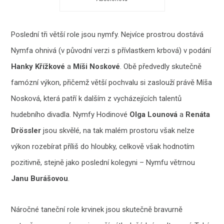
Poslední tři větší role jsou nymfy. Nejvíce prostrou dostává
Nymfa ohnivá (v původní verzi s přívlastkem krbová) v podání
Hanky Křížkové
a
Míši Noskové
. Obě předvedly skutečně
famózní výkon, přičemž větší pochvalu si zaslouží právě Míša
Nosková, která patří k dalším z vycházejících talentů
hudebního divadla. Nymfy Hodinové
Olga Lounová
a
Renáta
Drössler
jsou skvělé, na tak malém prostoru však nelze
výkon rozebírat příliš do hloubky, celkově však hodnotím
pozitivně, stejně jako poslední kolegyni – Nymfu větrnou
Janu Burášovou
.
Náročné taneční role krvinek jsou skutečně bravurně