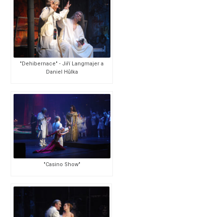
"Dehibernace" - Jiří Langmajer a
Daniel Hůlka
"Casino Show"