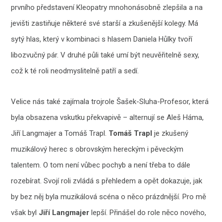
prvního představení Kleopatry mnohonásobně zlepšila a na
jevišti zastiňuje některé své starší a zkušenější kolegy. Má
sytý hlas, který v kombinaci s hlasem Daniela Hůlky tvoří
libozvučný pár. V druhé půli také umí být neuvěřitelně sexy,
což k té roli neodmyslitelně patří a sedí.
Velice nás také zajímala trojrole Šašek-Sluha-Profesor, která
byla obsazena vskutku překvapivě – alternují se Aleš Háma,
Jiří Langmajer a Tomáš Trapl.
Tomáš Trapl
je zkušený
muzikálový herec s obrovským hereckým i pěveckým
talentem. O tom není vůbec pochyb a není třeba to dále
rozebírat. Svojí roli zvládá s přehledem a opět dokazuje, jak
by bez něj byla muzikálová scéna o něco prázdnější. Pro mě
však byl
Jiří Langmajer
lepší. Přinášel do role něco nového,