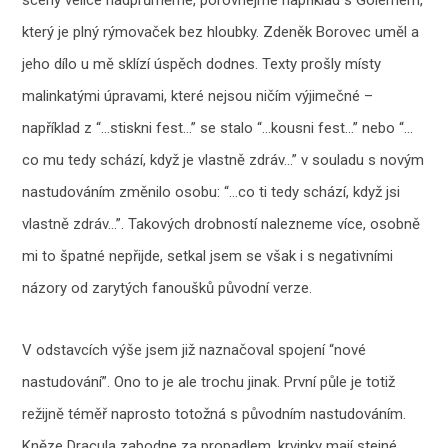
scény velice nadprůměrné, porovnejme například s Golemem,
který je plný rýmovaček bez hloubky. Zdeněk Borovec uměl a
jeho dílo u mě sklízí úspěch dodnes. Texty prošly místy
malinkatými úpravami, které nejsou ničím výjimečné –
například z “…stiskni fest…” se stalo “…kousni fest…” nebo “…
co mu tedy schází, když je vlastně zdráv…” v souladu s novým
nastudováním změnilo osobu: “…co ti tedy schází, když jsi
vlastně zdráv…”. Takových drobností nalezneme více, osobně
mi to špatné nepřijde, setkal jsem se však i s negativními
názory od zarytých fanoušků původní verze.
V odstavcích výše jsem již naznačoval spojení “nové
nastudování”. Ono to je ale trochu jinak. První půle je totiž
režijně téměř naprosto totožná s původním nastudováním.
Kněze Dracula zabodne za propadlem, krvinky mají stejné