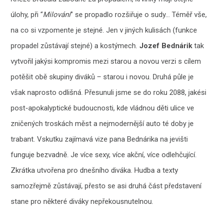
úlohy, při “
Milování
” se propadlo rozšiřuje o sudy… Téměř vše,
na co si vzpomente je stejné. Jen v jiných kulisách (funkce
propadel zůstávají stejné) a kostýmech.
Jozef Bednárik
tak
vytvořil jakýsi kompromis mezi starou a novou verzi s cílem
potěšit obě skupiny diváků – starou i novou. Druhá půle je
však naprosto odlišná. Přesunuli jsme se do roku 2088, jakési
post-apokalyptické budoucnosti, kde vládnou děti ulice ve
zničených troskách měst a nejmodernější auto té doby je
trabant. Vskutku zajímavá vize pana Bednárika na jevišti
funguje bezvadně. Je více sexy, více akční, více odlehčující.
Zkrátka utvořena pro dnešního diváka. Hudba a texty
samozřejmě zůstávají, přesto se asi druhá část představení
stane pro některé diváky nepřekousnutelnou.