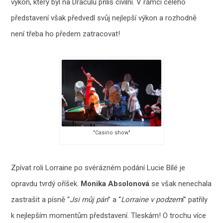
výkon, který byl na Draculu příliš civilní. V rámci celého
představení však předvedl svůj nejlepší výkon a rozhodně
není třeba ho předem zatracovat!
"Casino show"
Zpívat roli Lorraine po svérázném podání Lucie Bílé je
opravdu tvrdý oříšek.
Monika Absolonová
se však nenechala
zastrašit a písně “
J
si můj pán
” a “
Lorraine v podzem
í” patřily
k nejlepším momentům představení. Tleskám! O trochu více