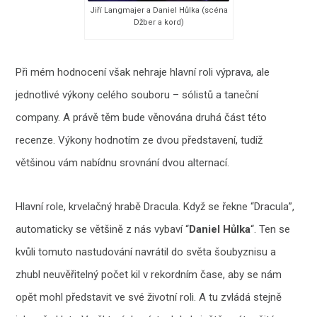
Jiří Langmajer a Daniel Hůlka (scéna
Džber a kord)
Při mém hodnocení však nehraje hlavní roli výprava, ale
jednotlivé výkony celého souboru – sólistů a taneční
company. A právě těm bude věnována druhá část této
recenze. Výkony hodnotím ze dvou představení, tudíž
většinou vám nabídnu srovnání dvou alternací.
Hlavní role, krvelačný hrabě Dracula. Když se řekne “Dracula”,
automaticky se většině z nás vybaví “
Daniel Hůlka
“. Ten se
kvůli tomuto nastudování navrátil do světa šoubyznisu a
zhubl neuvěřitelný počet kil v rekordním čase, aby se nám
opět mohl představit ve své životní roli. A tu zvládá stejně