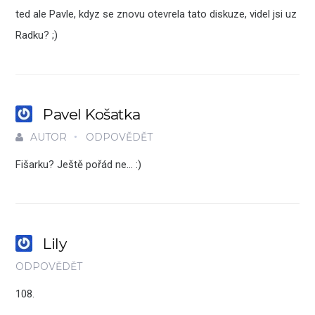
ted ale Pavle, kdyz se znovu otevrela tato diskuze, videl jsi uz
Radku? ;)
Pavel Košatka
AUTOR
ODPOVĚDĚT
Fišarku? Ještě pořád ne… :)
Lily
ODPOVĚDĚT
108.