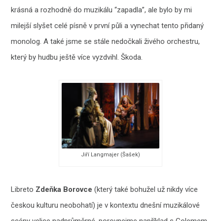
krásná a rozhodně do muzikálu “zapadla”, ale bylo by mi
milejší slyšet celé písně v první půli a vynechat tento přidaný
monolog. A také jsme se stále nedočkali živého orchestru,
který by hudbu ještě více vyzdvihl. Škoda.
Jiří Langmajer (Šašek)
Libreto
Zdeňka Borovce
(který také bohužel už nikdy více
českou kulturu neobohatí) je v kontextu dnešní muzikálové