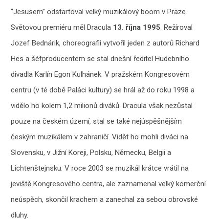
“Jesusem” odstartoval velký muzikálový boom v Praze.
Světovou premiéru měl Dracula
13. října 1995
. Režíroval
Jozef Bednárik, choreografii vytvořil jeden z autorů Richard
Hes a šéfproducentem se stal dnešní ředitel Hudebního
divadla Karlín Egon Kulhánek. V pražském Kongresovém
centru (v té době Paláci kultury) se hrál až do roku 1998 a
vidělo ho kolem 1,2 milionů diváků. Dracula však nezůstal
pouze na českém území, stal se také nejúspěšnějším
českým muzikálem v zahraničí. Vidět ho mohli diváci na
Slovensku, v Jižní Koreji, Polsku, Německu, Belgii a
Lichtenštejnsku. V roce 2003 se muzikál krátce vrátil na
jeviště Kongresového centra, ale zaznamenal velký komerční
neúspěch, skončil krachem a zanechal za sebou obrovské
dluhy.