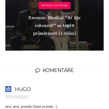
RECENZE A REPORTÁŽE
Recenze: Muzikál “Ať žije
rokenrol!” se topí v
průměrnosti (+ video)
KOMENTÁŘE
HUGO
ODPOVĚDĚT
ano, ano, pravda Sasie pravda .-)