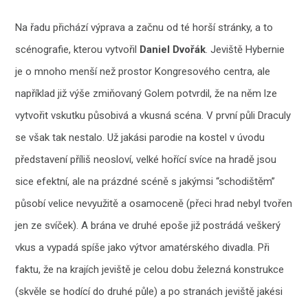
Na řadu přichází výprava a začnu od té horší stránky, a to
scénografie, kterou vytvořil
Daniel Dvořák
. Jeviště Hybernie
je o mnoho menší než prostor Kongresového centra, ale
například již výše zmiňovaný Golem potvrdil, že na něm lze
vytvořit vskutku působivá a vkusná scéna. V první půli Draculy
se však tak nestalo. Už jakási parodie na kostel v úvodu
představení příliš neosloví, velké hořící svíce na hradě jsou
sice efektní, ale na prázdné scéně s jakýmsi “schodištěm”
působí velice nevyužitě a osamoceně (přeci hrad nebyl tvořen
jen ze svíček). A brána ve druhé epoše již postrádá veškerý
vkus a vypadá spíše jako výtvor amatérského divadla. Při
faktu, že na krajích jeviště je celou dobu železná konstrukce
(skvěle se hodící do druhé půle) a po stranách jeviště jakési