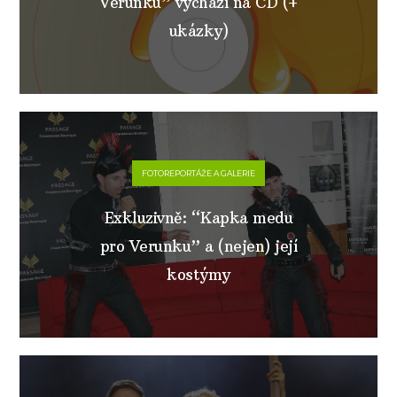
Verunku” vychází na CD (+
ukázky)
FOTOREPORTÁŽE A GALERIE
Exkluzivně: “Kapka medu
pro Verunku” a (nejen) její
kostýmy