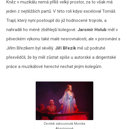
Kněz v muzikálu nemá příliš velký prostor, za to však má
jeden z nejtěžších partů. V této roli kdysi exceloval Tomáš
Trapl, který nyní postoupil do již hodnocené trojrole, a
nahradili ho méně zběhlejší kolegové.
Jaromír Holub
měl v
pěveckém výkonu také malé nesrovnalosti, ale v porovnání s
Jiřím Březíkem byl skvělý.
Jiří Březík
mě už podruhé
přesvědčil, že by měl zůstat spíše u autorské a dirigentské
práce a muzikálové herectví nechat jiným kolegům.
Čerstvě zakousnutá Monika
Absolonová