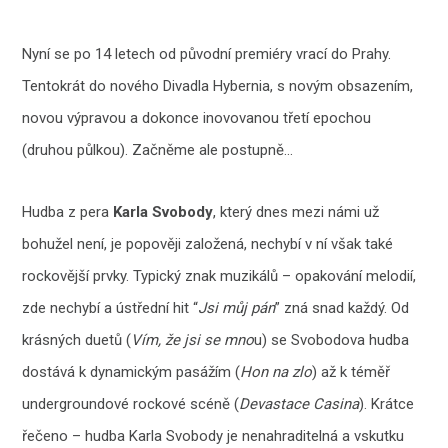
Nyní se po 14 letech od původní premiéry vrací do Prahy.
Tentokrát do nového Divadla Hybernia, s novým obsazením,
novou výpravou a dokonce inovovanou třetí epochou
(druhou půlkou). Začněme ale postupně…
Hudba z pera
Karla Svobody
, který dnes mezi námi už
bohužel není, je popověji založená, nechybí v ní však také
rockovější prvky. Typický znak muzikálů – opakování melodií,
zde nechybí a ústřední hit “
Jsi můj pán
” zná snad každý. Od
krásných duetů (
Vím, že jsi se mno
u) se Svobodova hudba
dostává k dynamickým pasážím (
Hon na zlo
) až k téměř
undergroundové rockové scéně (
Devastace Casina
). Krátce
řečeno – hudba Karla Svobody je nenahraditelná a vskutku