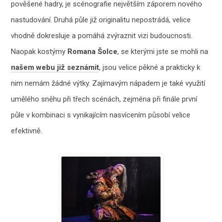
pověšené hadry, je scénografie největším záporem nového
nastudování. Druhá půle již originalitu nepostrádá, velice
vhodně dokresluje a pomáhá zvýraznit vizi budoucnosti.
Naopak kostýmy
Romana Šolce
, se kterými jste se mohli na
našem webu již seznámit
, jsou velice pěkné a prakticky k
nim nemám žádné výtky. Zajímavým nápadem je také využití
umělého sněhu při třech scénách, zejména při finále první
půle v kombinaci s vynikajícím nasvícením působí velice
efektivně.