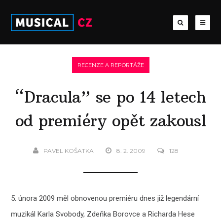
RECENZE A REPORTÁŽE
“Dracula” se po 14 letech
od premiéry opět zakousl
PAVEL KOŠATKA
8. 2. 2009
128
5. února 2009 měl obnovenou premiéru dnes již legendární
muzikál Karla Svobody, Zdeňka Borovce a Richarda Hese