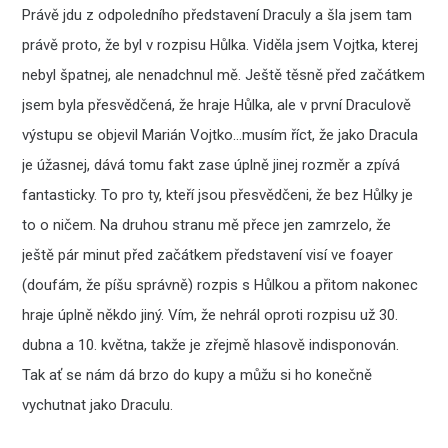
Právě jdu z odpoledního představení Draculy a šla jsem tam
právě proto, že byl v rozpisu Hůlka. Viděla jsem Vojtka, kterej
nebyl špatnej, ale nenadchnul mě. Ještě těsně před začátkem
jsem byla přesvědčená, že hraje Hůlka, ale v první Draculově
výstupu se objevil Marián Vojtko…musím říct, že jako Dracula
je úžasnej, dává tomu fakt zase úplně jinej rozměr a zpívá
fantasticky. To pro ty, kteří jsou přesvědčeni, že bez Hůlky je
to o ničem. Na druhou stranu mě přece jen zamrzelo, že
ještě pár minut před začátkem představení visí ve foayer
(doufám, že píšu správně) rozpis s Hůlkou a přitom nakonec
hraje úplně někdo jiný. Vím, že nehrál oproti rozpisu už 30.
dubna a 10. května, takže je zřejmě hlasově indisponován.
Tak ať se nám dá brzo do kupy a můžu si ho konečně
vychutnat jako Draculu.