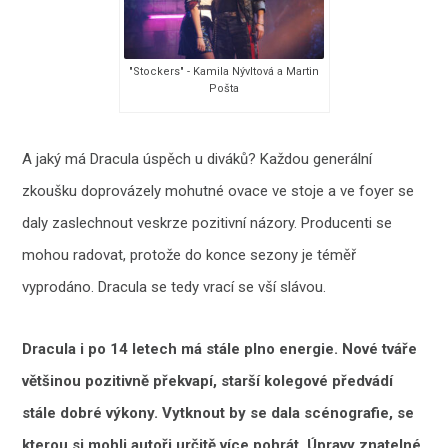
"Stockers" - Kamila Nývltová a Martin
Pošta
A jaký má Dracula úspěch u diváků? Každou generální
zkoušku doprovázely mohutné ovace ve stoje a ve foyer se
daly zaslechnout veskrze pozitivní názory. Producenti se
mohou radovat, protože do konce sezony je téměř
vyprodáno. Dracula se tedy vrací se vší slávou.
Dracula i po 14 letech má stále plno energie. Nové tváře
většinou pozitivně překvapí, starší kolegové předvádí
stále dobré výkony. Vytknout by se dala scénografie, se
kterou si mohli autoři určitě více pohrát. Úpravy znatelné