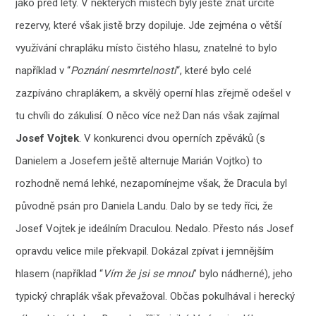
jako před lety. V některých místech byly ještě znát určité
rezervy, které však jistě brzy dopiluje. Jde zejména o větší
využívání chrapláku místo čistého hlasu, znatelné to bylo
například v “
Poznání nesmrtelnost
i
“, které bylo celé
zazpíváno chraplákem, a skvělý operní hlas zřejmě odešel v
tu chvíli do zákulisí. O něco více než Dan nás však zajímal
Josef Vojtek
. V konkurenci dvou operních zpěváků (s
Danielem a Josefem ještě alternuje Marián Vojtko) to
rozhodně nemá lehké, nezapomínejme však, že Dracula byl
původně psán pro Daniela Landu. Dalo by se tedy říci, že
Josef Vojtek je ideálním Draculou. Nedalo. Přesto nás Josef
opravdu velice mile překvapil. Dokázal zpívat i jemnějším
hlasem (například “
Vím že jsi se mnou
” bylo nádherné), jeho
typický chraplák však převažoval. Občas pokulhával i herecký