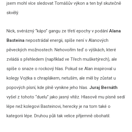
jsem mohl více sledovat Tomášův výkon a ten byl skutečně
skvělý.
Nick, svérázný “kápo” gangu ze třetí epochy v podání
Alana
Basteina
nepostrádal energii, spíše není v Alanových
pěveckých možnostech. Nehovořím teď o výškách, které
zvládá s přehledem (například ve Třech mušketýrech), ale
spíše o snaze o rockový hlas. Pokud se Alan inspiroval u
kolegy Vojtka s chraplákem, netuším, ale měl by zůstat u
popových písní, kde plně vynikne jeho hlas.
Juraj Bernáth
vyšel z tohoto “duelu” jako jasný vítěz. Hlasově mu písně sedí
lépe než kolegovi Basteinovi, herecky je na tom také o
kategorii lépe. Druhou půli tak velice příjemně obohatil.