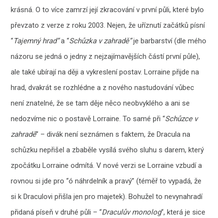
krásná. O to více zamrzí její zkracování v první půli, které bylo
převzato z verze z roku 2003. Nejen, že uříznutí začátků písní
“
Tajemný hrad”
a “
Schůzka v zahradě”
je barbarství (dle mého
názoru se jedná o jedny z nejzajímavějších částí první půle),
ale také ubírají na ději a vykreslení postav. Lorraine přijde na
hrad, dvakrát se rozhlédne a z nového nastudování vůbec
není znatelné, že se tam děje něco neobvyklého a ani se
nedozvíme nic o postavě Lorraine. To samé při “
Schůzce v
zahradě
” – divák není seznámen s faktem, že Dracula na
schůzku nepřišel a zbaběle vysílá svého sluhu s darem, který
zpočátku Lorraine odmítá. V nové verzi se Lorraine vzbudí a
rovnou si jde pro “ó náhrdelník a pravý” (téměř to vypadá, že
si k Draculovi přišla jen pro majetek). Bohužel to nevynahradí
přidaná píseň v druhé půli – “
Draculův monolog
“, která je sice