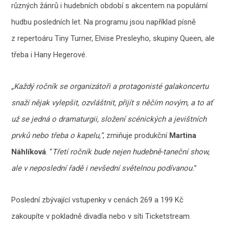
různých žánrů i hudebních období s akcentem na populární
hudbu posledních let. Na programu jsou například písně
z repertoáru Tiny Turner, Elvise Presleyho, skupiny Queen, ale
třeba i Hany Hegerové.
„Každý ročník se organizátoři a protagonisté galakoncertu
snaží nějak vylepšit, ozvláštnit, přijít s něčím novým, a to ať
už se jedná o dramaturgii, složení scénických a jevištních
prvků nebo třeba o kapelu,
“
, zmiňuje produkční
Martina
Náhlíková
. “
Třetí ročník bude nejen hudebně-taneční show,
ale v neposlední řadě i nevšední světelnou podívanou.
”
Poslední zbývající vstupenky v cenách 269 a 199 Kč
zakoupíte v pokladně divadla nebo v síti Ticketstream.