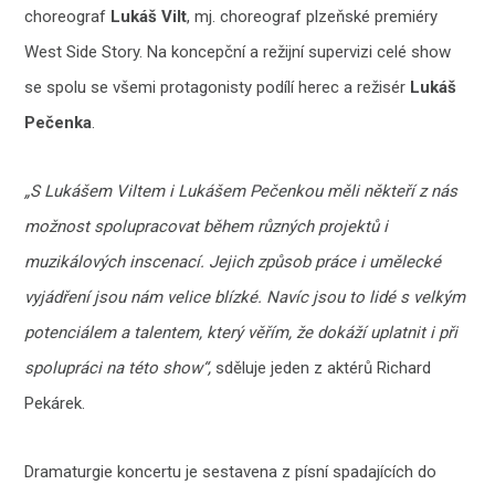
choreograf
Lukáš Vilt
, mj. choreograf plzeňské premiéry
West Side Story. Na koncepční a režijní supervizi celé show
se spolu se všemi protagonisty podílí herec a režisér
Lukáš
Pečenka
.
„S Lukášem Viltem i Lukášem Pečenkou měli někteří z nás
možnost spolupracovat během různých projektů i
muzikálových inscenací. Jejich způsob práce i umělecké
vyjádření jsou nám velice blízké. Navíc jsou to lidé s velkým
potenciálem a talentem, který věřím, že dokáží uplatnit i při
spolupráci na této show“,
sděluje jeden z aktérů Richard
Pekárek.
Dramaturgie koncertu je sestavena z písní spadajících do