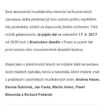
Šest absolventů muzikálového herectví na Konzervatoři
Jaroslava Ježka představí již tuto sobotu průřez největšími
hity posledního století za doprovodu živého orchestru. Třetí
ročník galakoncertu
Já půjdu dál
se uskuteční
17. 6. 2017
od 20:00 hod. v
Branickém divadle
v Praze a uzavře tak
první sezónu této znovuotevřené divadelní budovy.
Stejně jako v předchozích letech se můžete těšit na sestavu
šesti mladých zpěváků, herců a tanečníků, které můžete znát
z pražských i plzeňských muzikálových scén:
Andrea Hauer,
Denisa Šubrtová, Jan Fanta, Martin Holec, Pavel
Klimenda a Richard Pekárek
.