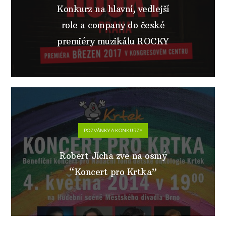
Konkurz na hlavní, vedlejší
role a company do české
premiéry muzikálu ROCKY
POZVÁNKY A KONKURZY
Robert Jícha zve na osmý
“Koncert pro Krtka”