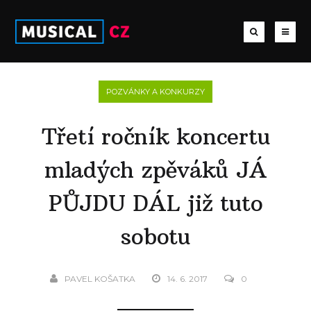
POZVÁNKY A KONKURZY
Třetí ročník koncertu
mladých zpěváků JÁ
PŮJDU DÁL již tuto
sobotu
PAVEL KOŠATKA
14. 6. 2017
0