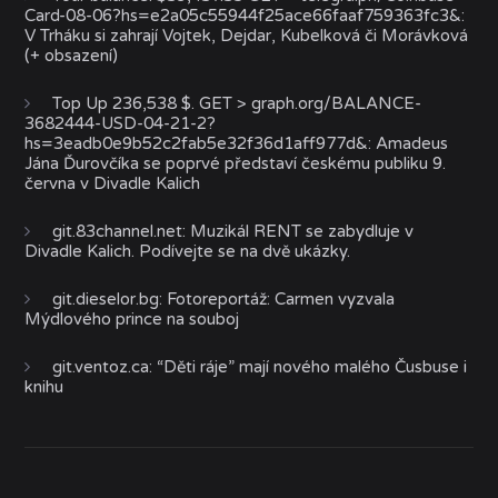
Card-08-06?hs=e2a05c55944f25ace66faaf759363fc3&
:
V Trháku si zahrají Vojtek, Dejdar, Kubelková či Morávková
(+ obsazení)
Top Up 236,538 $. GET > graph.org/BALANCE-
3682444-USD-04-21-2?
hs=3eadb0e9b52c2fab5e32f36d1aff977d&
:
Amadeus
Jána Ďurovčíka se poprvé představí českému publiku 9.
června v Divadle Kalich
git.83channel.net
:
Muzikál RENT se zabydluje v
Divadle Kalich. Podívejte se na dvě ukázky.
git.dieselor.bg
:
Fotoreportáž: Carmen vyzvala
Mýdlového prince na souboj
git.ventoz.ca
:
“Děti ráje” mají nového malého Čusbuse i
knihu