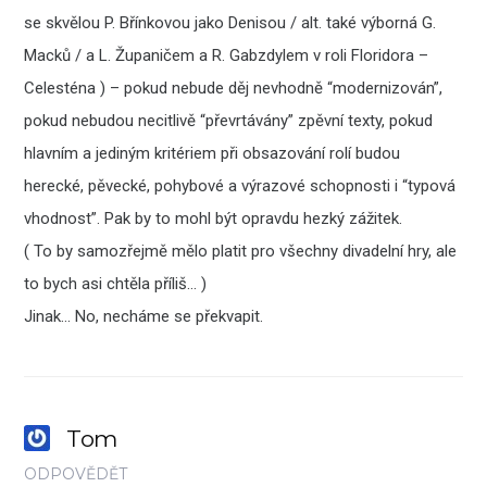
se skvělou P. Břínkovou jako Denisou / alt. také výborná G.
Macků / a L. Županičem a R. Gabzdylem v roli Floridora –
Celesténa ) – pokud nebude děj nevhodně “modernizován”,
pokud nebudou necitlivě “převrtávány” zpěvní texty, pokud
hlavním a jediným kritériem při obsazování rolí budou
herecké, pěvecké, pohybové a výrazové schopnosti i “typová
vhodnost”. Pak by to mohl být opravdu hezký zážitek.
( To by samozřejmě mělo platit pro všechny divadelní hry, ale
to bych asi chtěla příliš… )
Jinak… No, necháme se překvapit.
Tom
ODPOVĚDĚT