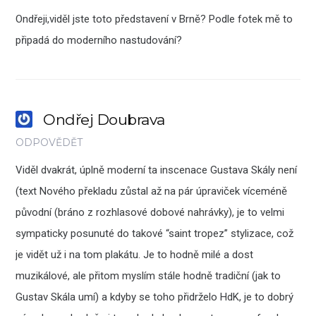
Ondřeji,viděl jste toto představení v Brně? Podle fotek mě to
připadá do moderního nastudování?
Ondřej Doubrava
ODPOVĚDĚT
Viděl dvakrát, úplně moderní ta inscenace Gustava Skály není
(text Nového překladu zůstal až na pár úpraviček víceméně
původní (bráno z rozhlasové dobové nahrávky), je to velmi
sympaticky posunuté do takové “saint tropez” stylizace, což
je vidět už i na tom plakátu. Je to hodně milé a dost
muzikálové, ale přitom myslím stále hodně tradiční (jak to
Gustav Skála umí) a kdyby se toho přidrželo HdK, je to dobrý