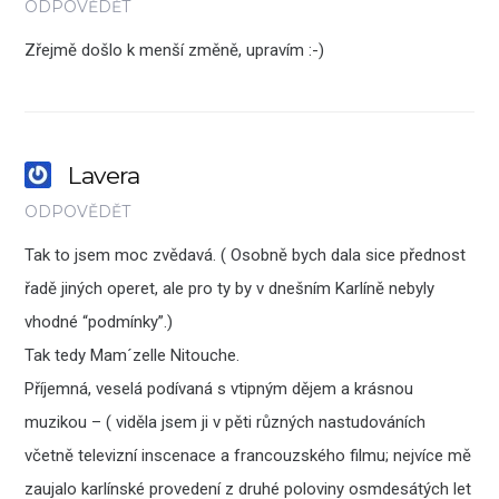
ODPOVĚDĚT
Zřejmě došlo k menší změně, upravím :-)
Lavera
ODPOVĚDĚT
Tak to jsem moc zvědavá. ( Osobně bych dala sice přednost
řadě jiných operet, ale pro ty by v dnešním Karlíně nebyly
vhodné “podmínky”.)
Tak tedy Mam´zelle Nitouche.
Příjemná, veselá podívaná s vtipným dějem a krásnou
muzikou – ( viděla jsem ji v pěti různých nastudováních
včetně televizní inscenace a francouzského filmu; nejvíce mě
zaujalo karlínské provedení z druhé poloviny osmdesátých let