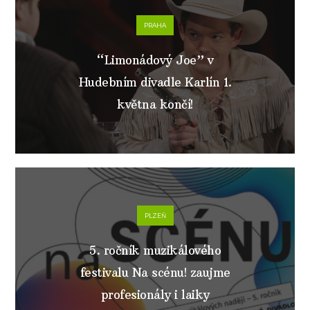
PRAHA
“Limonádový Joe” v
Hudebním divadle Karlín 1.
května končí!
PLZEŇ
5. ročník muzikálového
festivalu Na scénu! zaujme
profesionály i laiky