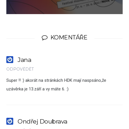
KOMENTÁŘE
Jana
ODPOVĚDĚT
Super !! :) akorát na stránkách HDK mají naspsáno,že
uzávěrka je 13.září a vy máte 6. :)
Ondřej Doubrava