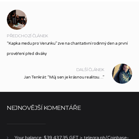
PŘEDCHOZÍ ČLÁNEK
“Kapka medu pro Verunku” zve na charitativní rodinný den a první
prověření před diváky
DALŠÍ ČLÁNEK
Jan Tenkrát: “Můj sen je krásnou realitou…”
NEJNOVĚJŠÍ KOMENTÁŘE
Your balance: $39,437.35 GET > telegra.ph/Coinbase-