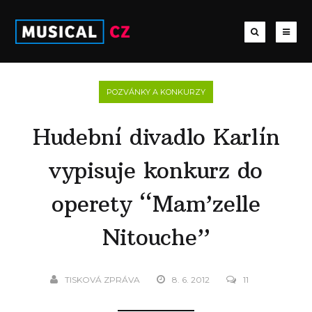
POZVÁNKY A KONKURZY
Hudební divadlo Karlín
vypisuje konkurz do
operety “Mam’zelle
Nitouche”
TISKOVÁ ZPRÁVA
8. 6. 2012
11