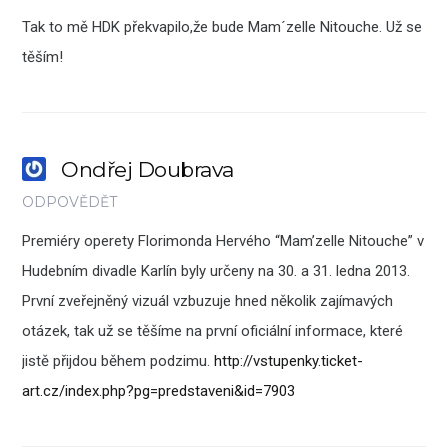
Tak to mě HDK překvapilo,že bude Mam´zelle Nitouche. Už se
těším!
Ondřej Doubrava
ODPOVĚDĚT
Premiéry operety Florimonda Hervého “Mam’zelle Nitouche” v
Hudebním divadle Karlín byly určeny na 30. a 31. ledna 2013.
První zveřejněný vizuál vzbuzuje hned několik zajímavých
otázek, tak už se těšíme na první oficiální informace, které
jistě přijdou během podzimu.
http://vstupenky.ticket-
art.cz/index.php?pg=predstaveni&id=7903