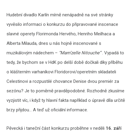
Hudební divadlo Karlín mírně nenápadně na své stránky
vyvěsilo informaci o konkurzu do připravované inscenace
slavné operety Florimonda Hervého, Henriho Meilhaca a
Alberta Milauda, dnes u nás hojně inscenované s
muzikálovým nádechem –
“Mam’zelle Nitouche”
. Vypadá to
tedy, že bychom se v HdK po delší době dočkali díky příběhu
o klášterním varhaníkovi Floridorovi/operetním skladateli
Celestinovi a rozpustilé chovance Denise dvou premiér za
sezónu? Je to poměrně pravděpodobné. Rozhodně zkusíme
vyzjistit víc, i když ty hlavní fakta například o úpravě díla určitě
brzy přijdou… A teď už oficiální informace.
Pěvecká i taneční část konkurzu proběhne v neděli
16. září