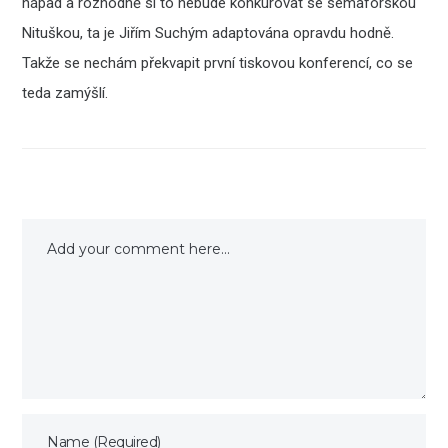
nápad a rozhodně si to nebude konkurovat se semaforskou
Nituškou, ta je Jiřím Suchým adaptována opravdu hodně.
Takže se nechám překvapit první tiskovou konferencí, co se
teda zamýšlí.