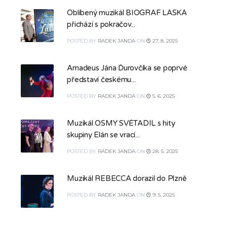
Oblíbený muzikál BIOGRAF LÁSKA
přichází s pokračov...
POSTED
BY
RADEK JANDA
ON
27. 8. 2025
Amadeus Jána Ďurovčíka se poprvé
představí českému...
POSTED
BY
RADEK JANDA
ON
5. 6. 2025
Muzikál OSMÝ SVĚTADÍL s hity
skupiny Elán se vrací...
POSTED
BY
RADEK JANDA
ON
28. 5. 2025
Muzikál REBECCA dorazil do Plzně
POSTED
BY
RADEK JANDA
ON
9. 5. 2025