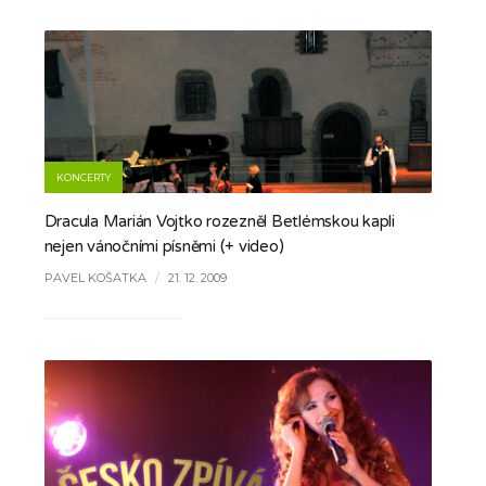
KONCERTY
Dracula Marián Vojtko rozezněl Betlémskou kapli
nejen vánočními písněmi (+ video)
PAVEL KOŠATKA
/
21. 12. 2009