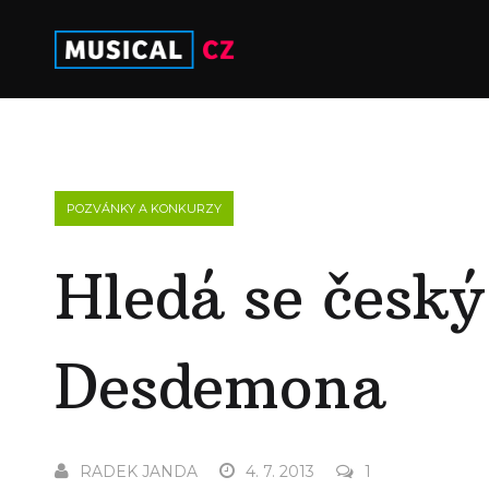
POZVÁNKY A KONKURZY
Hledá se český
Desdemona
RADEK JANDA
4. 7. 2013
1