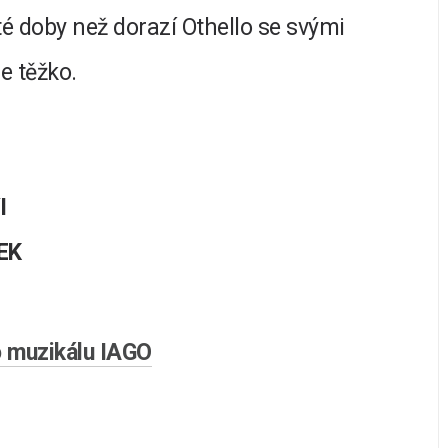
té doby než dorazí Othello se svými
e těžko.
I
EK
o muzikálu IAGO