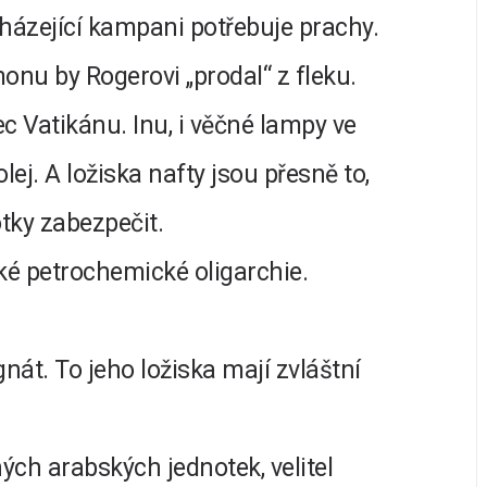
házející kampani potřebuje prachy.
nu by Rogerovi „prodal“ z fleku.
c Vatikánu. Inu, i věčné lampy ve
ej. A ložiska nafty jsou přesně to,
otky zabezpečit.
é petrochemické oligarchie.
át. To jeho ložiska mají zvláštní
ých arabských jednotek, velitel