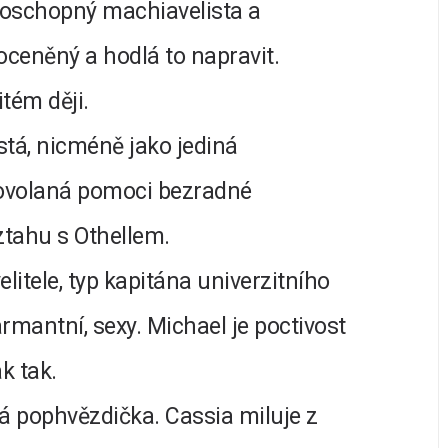
hoschopný machiavelista a
oceněný a hodlá to napravit.
tém ději.
stá, nicméně jako jediná
 povolaná pomoci bezradné
ztahu s Othellem.
litele, typ kapitána univerzitního
rmantní, sexy. Michael je poctivost
k tak.
á pophvězdička. Cassia miluje z