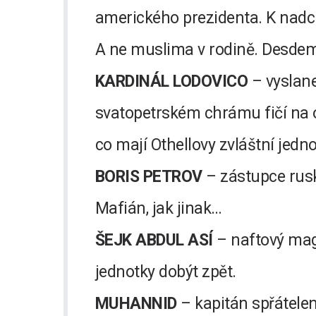
amerického prezidenta. K nadc
A ne muslima v rodině. Desdemo
KARDINÁL LODOVICO
– vyslane
svatopetrském chrámu fičí na ol
co mají Othellovy zvláštní jedn
BORIS PETROV
– zástupce rusk
Mafián, jak jinak…
ŠEJK ABDUL ASÍ
– naftový magn
jednotky dobýt zpět.
MUHANNID
– kapitán spřátelen