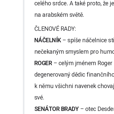
celého srdce. A také proto, že je
na arabském světě.
ČLENOVÉ RADY:
NÁČELNÍK
– spíše náčelnice st
nečekaným smyslem pro humo
ROGER
– celým jménem Roger S
degenerovaný dědic finančního i
k němu všichni navenek chovají
své.
SENÁTOR BRADY
– otec Desde