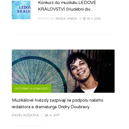
Konkurz do muzikálu LEDOVÉ
KRÁLOVSTVÍ (Hudební div...
POSTED
BY
RADEK JANDA
ON
19. 4. 2025
POZVÁNKY A KONKURZY
Muzikálové hvězdy zazpívají na podporu našeho
redaktora a dramaturga Ondry Doubravy
PAVEL KOŠATKA
/
28. 4. 2017