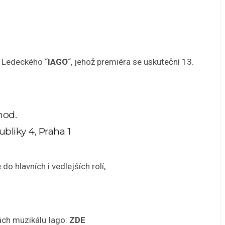
 Ledeckého “
IAGO
“, jehož premiéra se uskuteční 13.
 hod.
bliky 4, Praha 1
o hlavních i vedlejších rolí,
ách muzikálu Iago:
ZDE