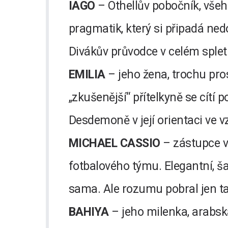
IAGO
– Othellův pobočník, vše
pragmatik, který si připadá ned
Divákův průvodce v celém spleti
EMILIA
– jeho žena, trochu pro
„zkušenější“ přítelkyně se cítí
Desdemoně v její orientaci ve v
MICHAEL CASSIO
– zástupce ve
fotbalového týmu. Elegantní, ša
sama. Ale rozumu pobral jen ta
BAHIYA
– jeho milenka, arabsk