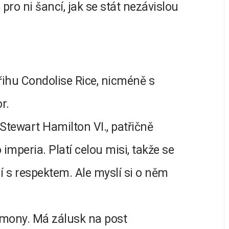
 pro ni šancí, jak se stát nezávislou
řihu Condolise Rice, nicméně s
r.
tewart Hamilton VI., patřičně
mperia. Platí celou misi, takže se
 s respektem. Ale myslí si o něm
mony. Má zálusk na post