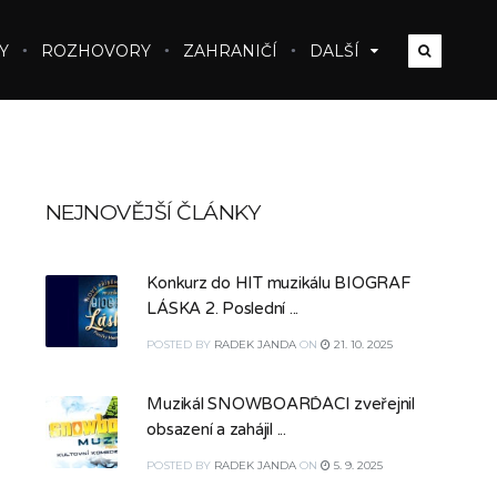
Y
ROZHOVORY
ZAHRANIČÍ
DALŠÍ
NEJNOVĚJŠÍ ČLÁNKY
Konkurz do HIT muzikálu BIOGRAF
LÁSKA 2. Poslední ...
POSTED
BY
RADEK JANDA
ON
21. 10. 2025
Muzikál SNOWBOARĎÁCI zveřejnil
obsazení a zahájil ...
POSTED
BY
RADEK JANDA
ON
5. 9. 2025