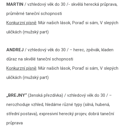
MARTIN
/ vzhledový věk do 30 /- skvělá herecká průprava,
průměrné taneční schopnosti
Konkurzní písně
: Múr našich lások, Poraď si sám, V slepých
uličkách (mužský part)
ANDREJ
/ vzhledový věk do 30 / – herec, zpěvák, kladen
důraz na skvělé taneční schopnosti
Konkurzní písně
: Múr našich lások, Poraď si sám, V slepých
uličkách (mužský part)
„BREJNY“
(ženská přezdívka) / vzhledový věk do 30 / –
nerozhoduje vzhled, hledáme různé typy (silná, hubená,
střední postava), expresivní herecký projev, dobrá taneční
průprava