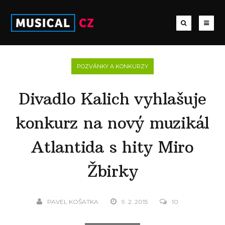
POZVÁNKY A KONKURZY
Divadlo Kalich vyhlašuje
konkurz na nový muzikál
Atlantida s hity Miro
Žbirky
PAVEL KOŠATKA
9. 2. 2015
10