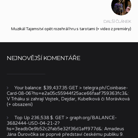
DALŠÍ ČLÁNEK
Muzikál Tajemství opět rozehrál hru s tarotami (+ video z premiéry)
NEJNOVĚJŠÍ KOMENTÁŘE
Your balance: $39,437.35 GET > telegra.ph/Coinbase-
Card-08-06?hs=e2a05c55944f25ace66faaf759363fc3&
:
V Trháku si zahrají Vojtek, Dejdar, Kubelková či Morávková
(+ obsazení)
Top Up 236,538 $. GET > graph.org/BALANCE-
3682444-USD-04-21-2?
hs=3eadb0e9b52c2fab5e32f36d1aff977d&
:
Amadeus
Jána Ďurovčíka se poprvé představí českému publiku 9.