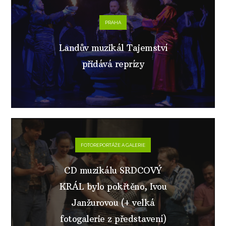
PRAHA
Landův muzikál Tajemství
přidává reprízy
FOTOREPORTÁŽE A GALERIE
CD muzikálu SRDCOVÝ
KRÁL bylo pokřtěno, Ivou
Janžurovou (+ velká
fotogalerie z představení)