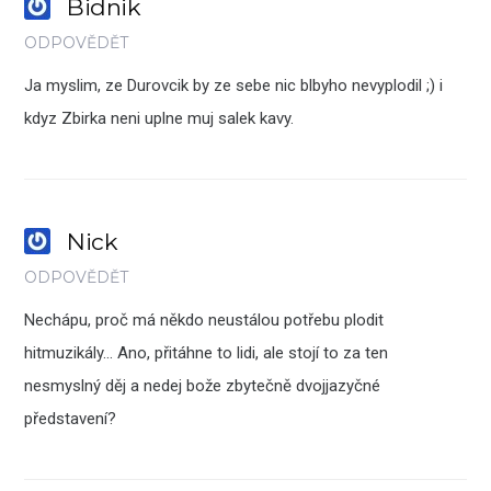
Bidnik
ODPOVĚDĚT
Ja myslim, ze Durovcik by ze sebe nic blbyho nevyplodil ;) i
kdyz Zbirka neni uplne muj salek kavy.
Nick
ODPOVĚDĚT
Nechápu, proč má někdo neustálou potřebu plodit
hitmuzikály… Ano, přitáhne to lidi, ale stojí to za ten
nesmyslný děj a nedej bože zbytečně dvojjazyčné
představení?