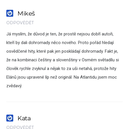
Mikeš
ODPOVĚDĚT
Já myslím, že důvod je ten, že prostě nejsou dobří autoři,
kteří by dali dohromady něco nového. Proto pořád hledají
osvědčené hity, které pak jen poskládají dohromady. Fakt je,
že na kombinaci češtiny a slovenštiny v Osmém světadílu si
člověk rychle zvyknul a nějak to za uši netahá, protože hity
Elánů jsou upravené líp než originál. Na Atlantidu jsem moc
zvědavý.
Kata
ODPOVĚDĚT