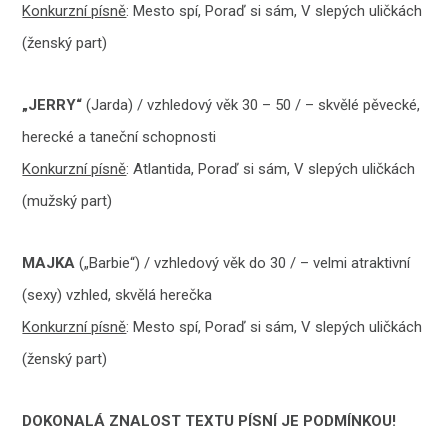
Konkurzní písně
: Mesto spí, Poraď si sám, V slepých uličkách
(ženský part)
„JERRY“
(Jarda) / vzhledový věk 30 – 50 / – skvělé pěvecké,
herecké a taneční schopnosti
Konkurzní písně
: Atlantida, Poraď si sám, V slepých uličkách
(mužský part)
MAJKA
(„Barbie“) / vzhledový věk do 30 / – velmi atraktivní
(sexy) vzhled, skvělá herečka
Konkurzní písně
: Mesto spí, Poraď si sám, V slepých uličkách
(ženský part)
DOKONALÁ ZNALOST TEXTU PÍSNÍ JE PODMÍNKOU!