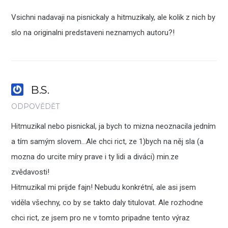
Vsichni nadavaji na pisnickaly a hitmuzikaly, ale kolik z nich by
slo na originalni predstaveni neznamych autoru?!
B.S.
ODPOVĚDĚT
Hitmuzikal nebo pisnickal, ja bych to mizna neoznacila jedním
a tím samým slovem…Ale chci rict, ze 1)bych na něj sla (a
mozna do urcite míry prave i ty lidi a diváci) min.ze
zvědavosti!
Hitmuzikal mi prijde fajn! Nebudu konkrétní, ale asi jsem
viděla všechny, co by se takto daly titulovat. Ale rozhodne
chci rict, ze jsem pro ne v tomto pripadne tento výraz