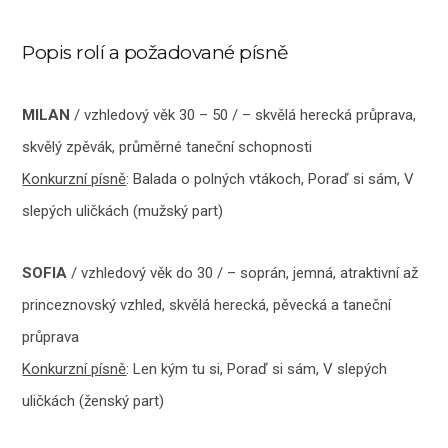
Popis rolí a požadované písně
MILAN
/ vzhledový věk 30 – 50 / – skvělá herecká průprava,
skvělý zpěvák, průměrné taneční schopnosti
Konkurzní písně
: Balada o polných vtákoch, Poraď si sám, V
slepých uličkách (mužský part)
SOFIA
/ vzhledový věk do 30 / – soprán, jemná, atraktivní až
princeznovský vzhled, skvělá herecká, pěvecká a taneční
průprava
Konkurzní písně
: Len kým tu si, Poraď si sám, V slepých
uličkách (ženský part)