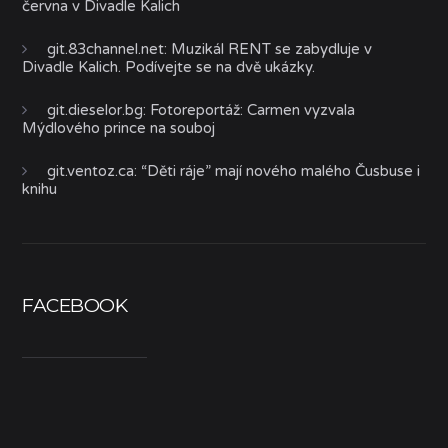
června v Divadle Kalich
git.83channel.net
:
Muzikál RENT se zabydluje v
Divadle Kalich. Podívejte se na dvě ukázky.
git.dieselor.bg
:
Fotoreportáž: Carmen vyzvala
Mýdlového prince na souboj
git.ventoz.ca
:
“Děti ráje” mají nového malého Čusbuse i
knihu
FACEBOOK