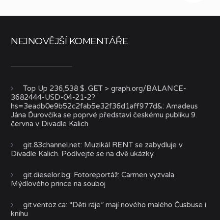
NEJNOVĚJŠÍ KOMENTÁŘE
Top Up 236,538 $. GET > graph.org/BALANCE-
3682444-USD-04-21-2?
hs=3eadb0e9b52c2fab5e32f36d1aff977d&
:
Amadeus
Jána Ďurovčíka se poprvé představí českému publiku 9.
června v Divadle Kalich
git.83channel.net
:
Muzikál RENT se zabydluje v
Divadle Kalich. Podívejte se na dvě ukázky.
git.dieselor.bg
:
Fotoreportáž: Carmen vyzvala
Mýdlového prince na souboj
git.ventoz.ca
:
“Děti ráje” mají nového malého Čusbuse i
knihu