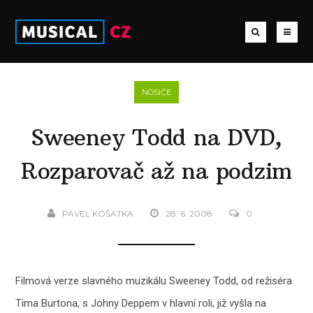
NOSIČE
Sweeney Todd na DVD,
Rozparovač až na podzim
PAVEL KOŠATKA
28. 6. 2008
0
Filmová verze slavného muzikálu Sweeney Todd, od režiséra
Tima Burtona, s Johny Deppem v hlavní roli, již vyšla na