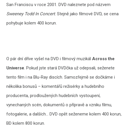
San Franciscu v roce 2001. DVD naleznete pod názvem
Sweeney Todd In Concert
. Stejně jako filmové DVD, se cena
pohybuje kolem 400 korun.
O pár dní dříve vyšel na DVD i filmový muzikál
Across the
Universe
. Pokud jste stará DVDčka už odepsali, seženete
tento film i na Blu-Ray discích. Samozřejmě se dočkáme i
několika bonusů – komentářů režisérky a hudebního
producenta, prodloužených hudebních vystoupení,
vynechaných scén, dokumentů o přípravě a vzniku filmu,
fotogalerie, a dalších… DVD opět seženeme kolem 400 korun,
BD kolem 800 korun.