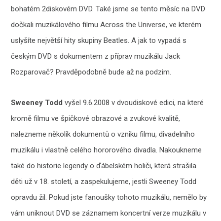
bohatém 2diskovém DVD. Také jsme se tento měsíc na DVD
dočkali muzikálového filmu Across the Universe, ve kterém
uslyšíte největší hity skupiny Beatles. A jak to vypadá s
českým DVD s dokumentem z příprav muzikálu Jack
Rozparovač? Pravděpodobně bude až na podzim.
Sweeney Todd
vyšel 9.6.2008 v dvoudiskové edici, na které
kromě filmu ve špičkové obrazové a zvukové kvalitě,
nalezneme několik dokumentů o vzniku filmu, divadelního
muzikálu i vlastně celého hororového divadla. Nakoukneme
také do historie legendy o ďábelském holiči, která strašila
děti už v 18. století, a zaspekulujeme, jestli Sweeney Todd
opravdu žil. Pokud jste fanoušky tohoto muzikálu, nemělo by
vám uniknout DVD se záznamem koncertní verze muzikálu v