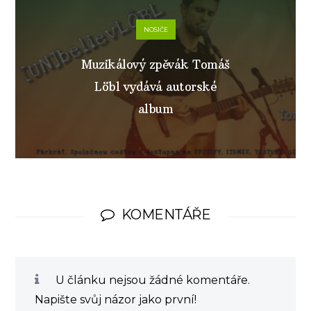
NOSIČE
Muzikálový zpěvák Tomáš
Löbl vydává autorské
album
KOMENTÁŘE
U článku nejsou žádné komentáře.
Napište svůj názor jako první!