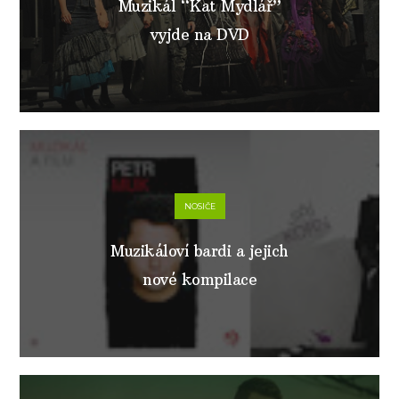
Muzikál “Kat Mydlář”
vyjde na DVD
NOSIČE
Muzikáloví bardi a jejich
nové kompilace