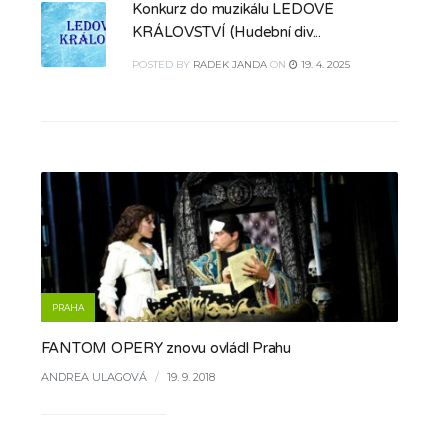
Konkurz do muzikálu LEDOVÉ
KRÁLOVSTVÍ (Hudební div...
POSTED
BY
RADEK JANDA
ON
19. 4. 2025
PRAHA
FANTOM OPERY znovu ovládl Prahu
ANDREA ULAGOVÁ
/
19. 9. 2018