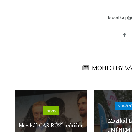
kosatka.p@
MOHLO BY VÁ
AKTUÁLNÍ
PRAHA
Muzikál
Muzikál ČAS RŮŽÍ nabídne
JMÉNEM