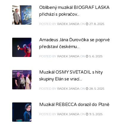
Oblíbený muzikál BIOGRAF LÁSKA
přichází s pokračov...
POSTED
BY
RADEK JANDA
ON
27. 8. 2025
Amadeus Jána Ďurovčíka se poprvé
představí českému...
POSTED
BY
RADEK JANDA
ON
5. 6. 2025
Muzikál OSMÝ SVĚTADÍL s hity
skupiny Elán se vrací...
POSTED
BY
RADEK JANDA
ON
28. 5. 2025
Muzikál REBECCA dorazil do Plzně
POSTED
BY
RADEK JANDA
ON
9. 5. 2025