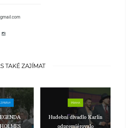
gmail.com
S TAKÉ ZAJÍMAT
 ZPRÁVY
PRAHA
 LEGENDA
Hudební divadlo Karlín
 HOLMES
odpremiérovalo