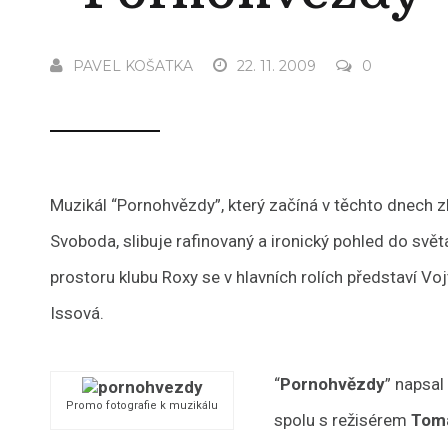
PAVEL KOŠATKA
22. 11. 2009
0
Muzikál “Pornohvězdy”, který začíná v těchto dnec
Svoboda, slibuje rafinovaný a ironický pohled do sv
prostoru klubu Roxy se v hlavních rolích představí V
Issová.
“
Pornohvězdy
” napsal
Promo fotografie k muzikálu
spolu s režisérem
Tom