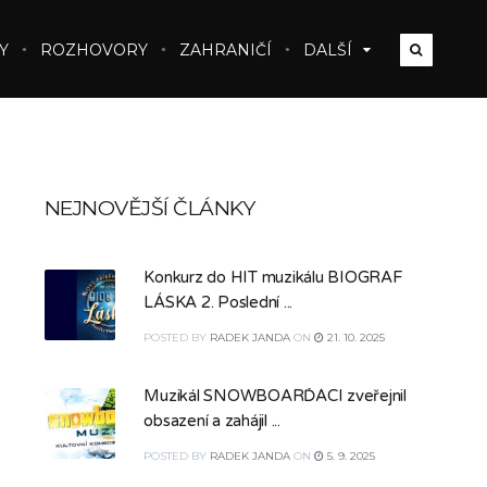
Y
ROZHOVORY
ZAHRANIČÍ
DALŠÍ
NEJNOVĚJŠÍ ČLÁNKY
Konkurz do HIT muzikálu BIOGRAF
LÁSKA 2. Poslední ...
POSTED
BY
RADEK JANDA
ON
21. 10. 2025
Muzikál SNOWBOARĎÁCI zveřejnil
obsazení a zahájil ...
POSTED
BY
RADEK JANDA
ON
5. 9. 2025