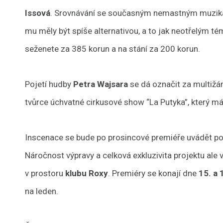
Issová
. Srovnávání se současným nemastným muziká
mu měly být spíše alternativou, a to jak neotřelým té
seženete za 385 korun a na stání za 200 korun.
Pojetí hudby
Petra Wajsara
se dá označit za multižá
tvůrce úchvatné cirkusové show “La Putyka”, který má
Inscenace se bude po prosincové premiéře uvádět p
Náročnost výpravy a celková exkluzivita projektu ale 
v prostoru
klubu Roxy
. Premiéry se konají dne
15. a 
na leden.