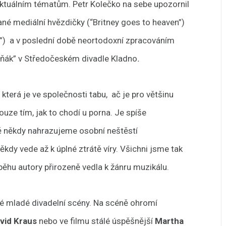
aktuálním tématům. Petr Kolečko na sebe upozornil
ané mediální hvězdičky (“Britney goes to heaven”)
”) a v poslední době neortodoxní zpracováním
ňák” v
Středočeském divadle Kladno
.
terá je ve společnosti tabu, ač je pro většinu
ouze tím, jak to chodí u porna. Je spíše
ě někdy nahrazujeme osobní neštěstí
dy vede až k úplné ztrátě víry. Všichni jsme tak
ěhu autory přirozeně vedla k žánru muzikálu.
ké mladé divadelní scény. Na scéně ohromí
avid Kraus
nebo ve filmu stálé úspěšnější
Martha