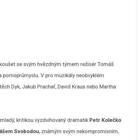
h zkoušet se svým hvězdným týmem režisér Tomáš
ěta pornoprůmyslu. V pro muzikály neobvyklém
ojtěch Dyk, Jakub Prachař, David Kraus nebo Martha
 mladý, kritikou vyzdvihovaný dramatik
Petr Kolečko
ášem Svobodou
, známým svým nekompromisním,