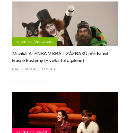
FOTOREPORTÁŽE A GALERIE
Muzikál ALENKA V KRAJI ZÁZRAKŮ představil
krásné kostýmy (+ velká fotogalerie)
RADEK JANDA
/
13. 9. 2016
RECENZE A REPORTÁŽE