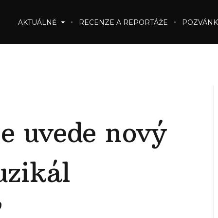
AKTUÁLNĚ
RECENZE A REPORTÁŽE
POZVÁNK
se uvede nový
uzikál
”