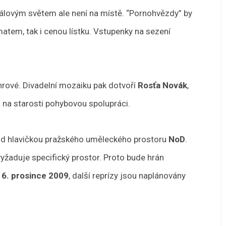
lovým světem ale není na místě. “Pornohvězdy” by
matem, tak i cenou lístku. Vstupenky na sezení
nrové. Divadelní mozaiku pak dotvoří
Rosťa Novák
,
 na starosti pohybovou spolupráci.
od hlavičkou pražského uměleckého prostoru
NoD
.
vyžaduje specifický prostor. Proto bude hrán
16. prosince 2009
, další reprízy jsou naplánovány