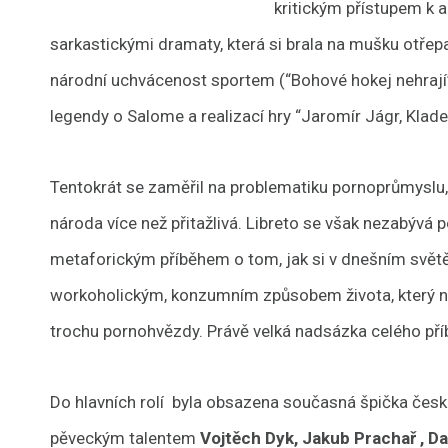
kritickým přístupem k 
sarkastickými dramaty, která si brala na mušku otřep
národní uchvácenost sportem (“Bohové hokej nehrají
legendy o Salome a realizací hry “Jaromír Jágr, Klade
Tentokrát se zaměřil na problematiku pornoprůmyslu, k
národa více než přitažlivá. Libreto se však nezabývá p
metaforickým příběhem o tom, jak si v dnešním svět
workoholickým, konzumním způsobem života, který něk
trochu pornohvězdy. Právě velká nadsázka celého příb
Do hlavních rolí byla obsazena současná špička čes
pěveckým talentem
Vojtěch Dyk, Jakub Prachař , D