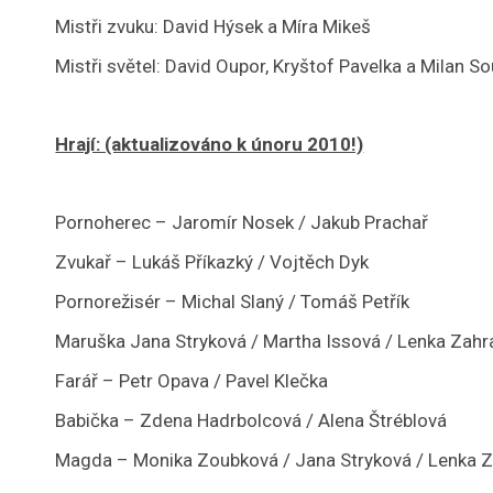
Mistři zvuku: David Hýsek a Míra Mikeš
Mistři světel: David Oupor, Kryštof Pavelka a Milan S
Hrají: (aktualizováno k únoru 2010!)
Pornoherec – Jaromír Nosek / Jakub Prachař
Zvukař – Lukáš Příkazký / Vojtěch Dyk
Pornorežisér – Michal Slaný / Tomáš Petřík
Maruška Jana Stryková / Martha Issová / Lenka Zahr
Farář – Petr Opava / Pavel Klečka
Babička – Zdena Hadrbolcová / Alena Štréblová
Magda – Monika Zoubková / Jana Stryková / Lenka 