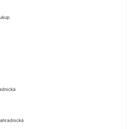
oukup
adnická
Zahradnická