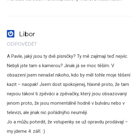
Libor
ODPOVĚDĚT
A Pavle, jaký jsou ty dvě písničky? Ty mě zajímají teď nejvíc.
Nebyli jste tam s kamerou? Jinak já se moc těším. V
obsazení jsem nenašel nikoho, kdo by měl tohle moje těšení
kazit – naopak! Jsem dost spokojenej, hlavně proto, že tam
nejsou täkoví ti zpěváci a zpěvačky, který jsou obsazovaný
jenom proto, že jsou momentálně hodně v bulváru nebo v
televizi, ale jinak nic pořádnýho neumějí.
Jo a můžu potvrdit, že vstupenky se už opravdu prodávají –
my jdeme 4. září. :)