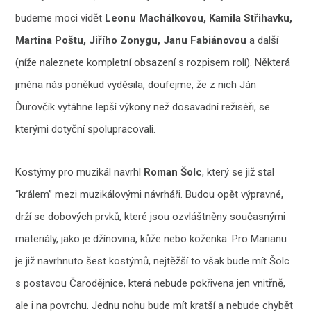
budeme moci vidět
Leonu Machálkovou, Kamila Střihavku,
Martina Poštu, Jiřího Zonygu, Janu Fabiánovou
a další
(níže naleznete kompletní obsazení s rozpisem rolí). Některá
jména nás poněkud vyděsila, doufejme, že z nich Ján
Ďurovčík vytáhne lepší výkony než dosavadní režiséři, se
kterými dotyční spolupracovali.
Kostýmy pro muzikál navrhl
Roman Šolc
, který se již stal
“králem” mezi muzikálovými návrháři. Budou opět výpravné,
drží se dobových prvků, které jsou ozvláštněny současnými
materiály, jako je džínovina, kůže nebo koženka. Pro Marianu
je již navrhnuto šest kostýmů, nejtěžší to však bude mít Šolc
s postavou Čarodějnice, která nebude pokřivena jen vnitřně,
ale i na povrchu. Jednu nohu bude mít kratší a nebude chybět