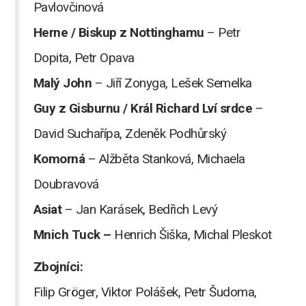
Pavlovčinová
Herne / Biskup z Nottinghamu
– Petr
Dopita, Petr Opava
Malý John
– Jiří Zonyga, Lešek Semelka
Guy z Gisburnu / Král Richard Lví srdce
–
David Suchařípa, Zdeněk Podhůrský
Komorná
– Alžběta Stanková, Michaela
Doubravová
Asiat
– Jan Karásek, Bedřich Levý
Mnich Tuck –
Henrich Šiška, Michal Pleskot
Zbojníci:
Filip Gröger, Viktor Polášek, Petr Šudoma,