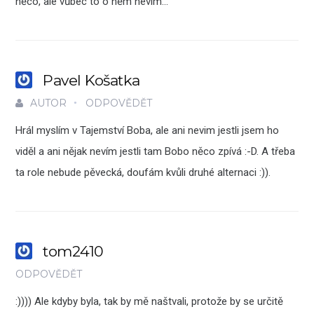
něco, ale vůbec to o něm nevim…
Pavel Košatka
AUTOR
ODPOVĚDĚT
Hrál myslím v Tajemství Boba, ale ani nevim jestli jsem ho
viděl a ani nějak nevím jestli tam Bobo něco zpívá :-D. A třeba
ta role nebude pěvecká, doufám kvůli druhé alternaci :)).
tom2410
ODPOVĚDĚT
:)))) Ale kdyby byla, tak by mě naštvali, protože by se určitě