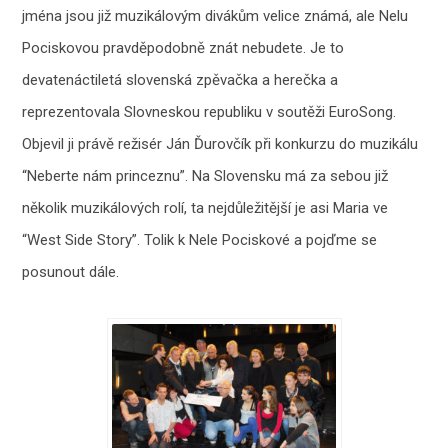
jména jsou již muzikálovým divákům velice známá, ale Nelu
Pociskovou pravděpodobně znát nebudete. Je to
devatenáctiletá slovenská zpěvačka a herečka a
reprezentovala Slovneskou republiku v soutěži EuroSong.
Objevil ji právě režisér Ján Ďurovčík při konkurzu do muzikálu
“Neberte nám princeznu”. Na Slovensku má za sebou již
několik muzikálových rolí, ta nejdůležitější je asi Maria ve
“West Side Story”. Tolik k Nele Pociskové a pojďme se
posunout dále.