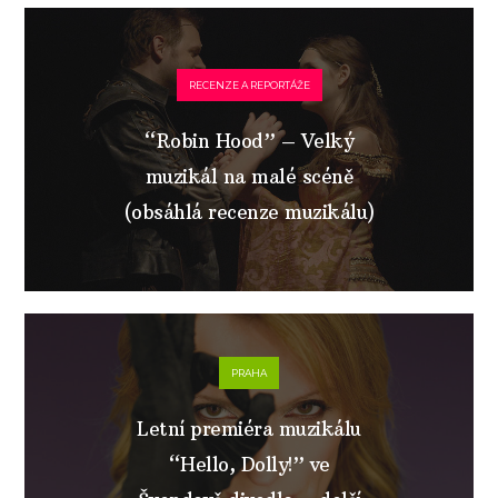
RECENZE A REPORTÁŽE
“Robin Hood” – Velký
muzikál na malé scéně
(obsáhlá recenze muzikálu)
PRAHA
Letní premiéra muzikálu
“Hello, Dolly!” ve