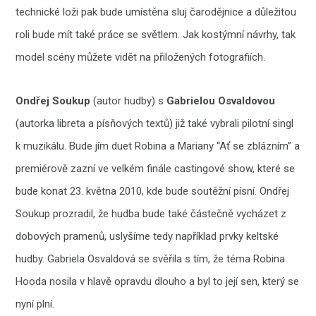
technické loži pak bude umístěna sluj čarodějnice a důležitou
roli bude mít také práce se světlem. Jak kostýmní návrhy, tak
model scény můžete vidět na přiložených fotografiích.
Ondřej Soukup
(autor hudby) s
Gabrielou Osvaldovou
(autorka libreta a písňových textů) již také vybrali pilotní singl
k muzikálu. Bude jím duet Robina a Mariany “Ať se zblázním” a
premiérově zazní ve velkém finále castingové show, které se
bude konat 23. května 2010, kde bude soutěžní písní. Ondřej
Soukup prozradil, že hudba bude také částečně vycházet z
dobových pramenů, uslyšíme tedy například prvky keltské
hudby. Gabriela Osvaldová se svěřila s tím, že téma Robina
Hooda nosila v hlavě opravdu dlouho a byl to její sen, který se
nyní plní.