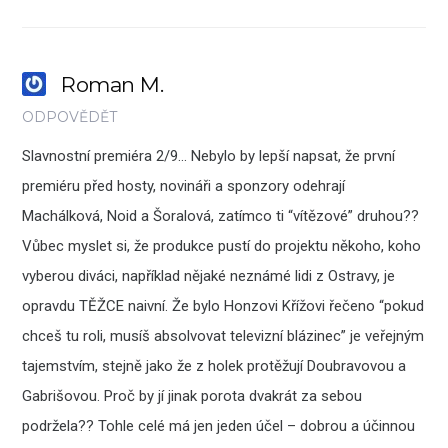
Roman M.
ODPOVĚDĚT
Slavnostní premiéra 2/9… Nebylo by lepší napsat, že první
premiéru před hosty, novináři a sponzory odehrají
Machálková, Noid a Šoralová, zatímco ti “vítězové” druhou??
Vůbec myslet si, že produkce pustí do projektu někoho, koho
vyberou diváci, například nějaké neznámé lidi z Ostravy, je
opravdu TĚŽCE naivní. Že bylo Honzovi Křížovi řečeno “pokud
chceš tu roli, musíš absolvovat televizní blázinec” je veřejným
tajemstvím, stejně jako že z holek protěžují Doubravovou a
Gabrišovou. Proč by jí jinak porota dvakrát za sebou
podržela?? Tohle celé má jen jeden účel – dobrou a účinnou