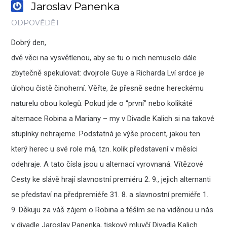
Jaroslav Panenka
ODPOVĚDĚT
Dobrý den,
dvě věci na vysvětlenou, aby se tu o nich nemuselo dále
zbytečně spekulovat: dvojrole Guye a Richarda Lví srdce je
úlohou čistě činoherní. Věřte, že přesně sedne hereckému
naturelu obou kolegů. Pokud jde o “první” nebo kolikáté
alternace Robina a Mariany – my v Divadle Kalich si na takové
stupínky nehrajeme. Podstatná je výše procent, jakou ten
který herec u své role má, tzn. kolik představení v měsíci
odehraje. A tato čísla jsou u alternací vyrovnaná. Vítězové
Cesty ke slávě hrají slavnostní premiéru 2. 9., jejich alternanti
se představí na předpremiéře 31. 8. a slavnostní premiéře 1.
9. Děkuju za váš zájem o Robina a těším se na viděnou u nás
v divadle Jaroslav Panenka, tiskový mluvčí Divadla Kalich