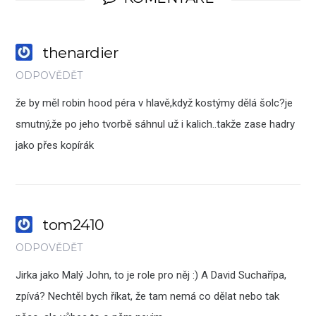
thenardier
ODPOVĚDĚT
že by měl robin hood péra v hlavě,když kostýmy dělá šolc?je
smutný,že po jeho tvorbě sáhnul už i kalich..takže zase hadry
jako přes kopírák
tom2410
ODPOVĚDĚT
Jirka jako Malý John, to je role pro něj :) A David Suchařípa,
zpívá? Nechtěl bych říkat, že tam nemá co dělat nebo tak