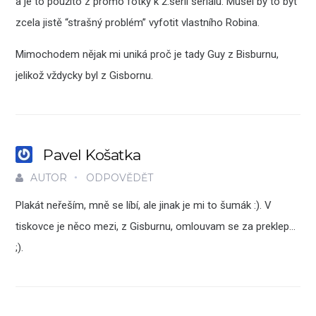
a je to použito z promo fotky k 2.serii seriálu. Musel by to být
zcela jistě “strašný problém” vyfotit vlastního Robina.
Mimochodem nějak mi uniká proč je tady Guy z Bisburnu,
jelikož vždycky byl z Gisbornu.
Pavel Košatka
AUTOR
ODPOVĚDĚT
Plakát neřeším, mně se líbí, ale jinak je mi to šumák :). V
tiskovce je něco mezi, z Gisburnu, omlouvam se za preklep…
;).