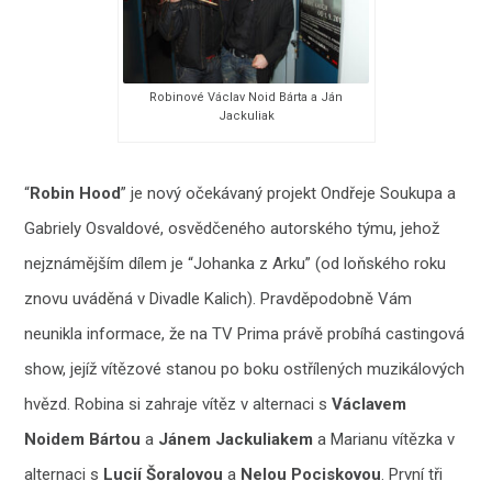
Robinové Václav Noid Bárta a Ján
Jackuliak
“
Robin Hood
” je nový očekávaný projekt Ondřeje Soukupa a
Gabriely Osvaldové, osvědčeného autorského týmu, jehož
nejznámějším dílem je “Johanka z Arku” (od loňského roku
znovu uváděná v Divadle Kalich). Pravděpodobně Vám
neunikla informace, že na TV Prima právě probíhá castingová
show, jejíž vítězové stanou po boku ostřílených muzikálových
hvězd. Robina si zahraje vítěz v alternaci s
Václavem
Noidem Bártou
a
Jánem Jackuliakem
a Marianu vítězka v
alternaci s
Lucií Šoralovou
a
Nelou Pociskovou
. První tři