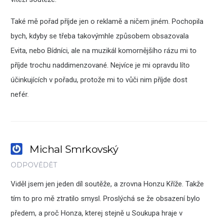
Také mě pořad příjde jen o reklamě a ničem jiném. Pochopila
bych, kdyby se třeba takovýmhle způsobem obsazovala
Evita, nebo Bídníci, ale na muzikál komornějšího rázu mi to
příjde trochu naddimenzované. Nejvíce je mi opravdu líto
účinkujících v pořadu, protože mi to vůči nim příjde dost
nefér.
Michal Smrkovský
ODPOVĚDĚT
Viděl jsem jen jeden díl soutěže, a zrovna Honzu Kříže. Takže
tím to pro mě ztratilo smysl. Proslýchá se že obsazení bylo
předem, a proč Honza, kterej stejně u Soukupa hraje v