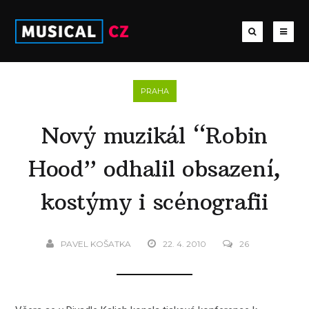
PRAHA
Nový muzikál “Robin
Hood” odhalil obsazení,
kostýmy i scénografii
PAVEL KOŠATKA
22. 4. 2010
26