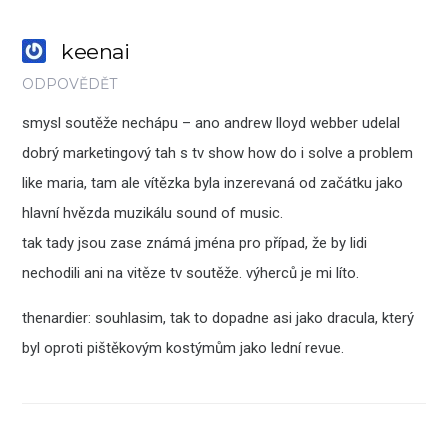
keenai
ODPOVĚDĚT
smysl soutěže nechápu – ano andrew lloyd webber udelal
dobrý marketingový tah s tv show how do i solve a problem
like maria, tam ale vítězka byla inzerevaná od začátku jako
hlavní hvězda muzikálu sound of music.
tak tady jsou zase známá jména pro případ, že by lidi
nechodili ani na vitěze tv soutěže. výherců je mi líto.
thenardier: souhlasim, tak to dopadne asi jako dracula, který
byl oproti pištěkovým kostýmům jako lední revue.