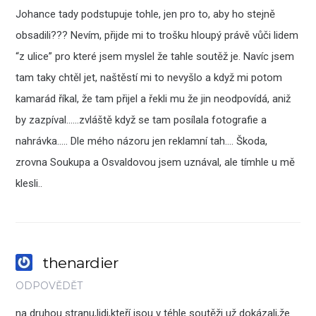
Johance tady podstupuje tohle, jen pro to, aby ho stejně
obsadili??? Nevím, přijde mi to trošku hloupý právě vůči lidem
“z ulice” pro které jsem myslel že tahle soutěž je. Navíc jsem
tam taky chtěl jet, naštěstí mi to nevyšlo a když mi potom
kamarád říkal, že tam přijel a řekli mu že jin neodpovídá, aniž
by zazpíval……zvláště když se tam posílala fotografie a
nahrávka….. Dle mého názoru jen reklamní tah…. Škoda,
zrovna Soukupa a Osvaldovou jsem uznával, ale tímhle u mě
klesli..
thenardier
ODPOVĚDĚT
na druhou stranu,lidi,kteří jsou v téhle soutěži už dokázali,že