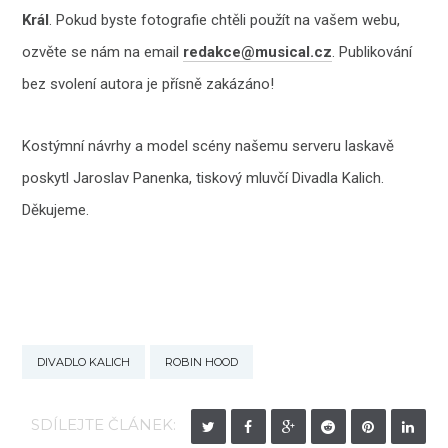
Král
. Pokud byste fotografie chtěli použít na vašem webu,
ozvěte se nám na email
redakce@musical.cz
. Publikování
bez svolení autora je přísně zakázáno!
Kostýmní návrhy a model scény našemu serveru laskavě
poskytl Jaroslav Panenka, tiskový mluvčí Divadla Kalich.
Děkujeme.
DIVADLO KALICH
ROBIN HOOD
SDÍLEJTE ČLÁNEK: