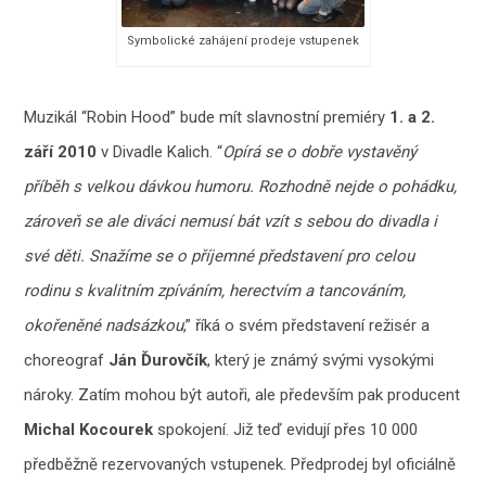
Symbolické zahájení prodeje vstupenek
Muzikál “Robin Hood” bude mít slavnostní premiéry
1. a
2.
září 2010
v Divadle Kalich. “
Opírá se o dobře vystavěný
příběh s velkou dávkou humoru. Rozhodně nejde o pohádku,
zároveň se ale diváci nemusí bát vzít s sebou do divadla i
své děti. Snažíme se o příjemné představení pro celou
rodinu s kvalitním zpíváním, herectvím a tancováním,
okořeněné nadsázkou
,” říká o svém představení režisér a
choreograf
Ján Ďurovčík
, který je známý svými vysokými
nároky. Zatím mohou být autoři, ale především pak producent
Michal Kocourek
spokojení. Již teď evidují přes 10 000
předběžně rezervovaných vstupenek. Předprodej byl oficiálně