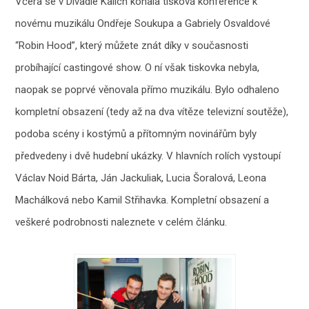
Včera se v Divadle Kalich konala tisková konference k
novému muzikálu Ondřeje Soukupa a Gabriely Osvaldové
“Robin Hood”, který můžete znát díky v současnosti
probíhající castingové show. O ní však tiskovka nebyla,
naopak se poprvé věnovala přímo muzikálu. Bylo odhaleno
kompletní obsazení (tedy až na dva vítěze televizní soutěže),
podoba scény i kostýmů a přítomným novinářům byly
předvedeny i dvě hudební ukázky. V hlavních rolích vystoupí
Václav Noid Bárta, Ján Jackuliak, Lucia Šoralová, Leona
Machálková nebo Kamil Střihavka. Kompletní obsazení a
veškeré podrobnosti naleznete v celém článku.