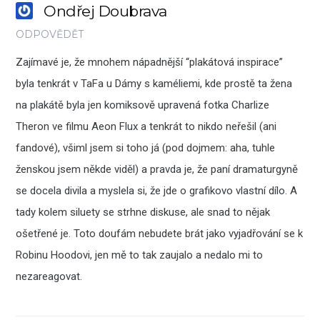
Ondřej Doubrava
ODPOVĚDĚT
Zajímavé je, že mnohem nápadnější “plakátová inspirace”
byla tenkrát v TaFa u Dámy s kaméliemi, kde prostě ta žena
na plakátě byla jen komiksově upravená fotka Charlize
Theron ve filmu Aeon Flux a tenkrát to nikdo neřešil (ani
fandové), všiml jsem si toho já (pod dojmem: aha, tuhle
ženskou jsem někde viděl) a pravda je, že paní dramaturgyně
se docela divila a myslela si, že jde o grafikovo vlastní dílo. A
tady kolem siluety se strhne diskuse, ale snad to nějak
ošetřené je. Toto doufám nebudete brát jako vyjadřování se k
Robinu Hoodovi, jen mě to tak zaujalo a nedalo mi to
nezareagovat.