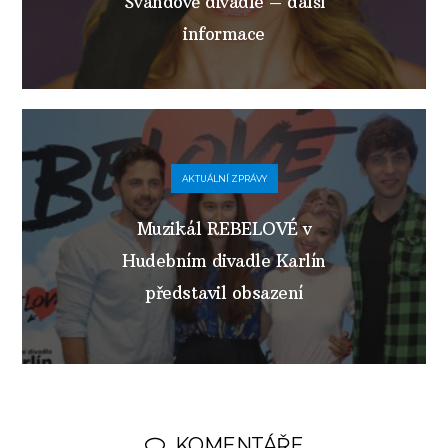
Švandově divadle – další
informace
AKTUÁLNÍ ZPRÁVY
Muzikál REBELOVÉ v
Hudebním divadle Karlín
představil obsazení
KOMENTÁŘE