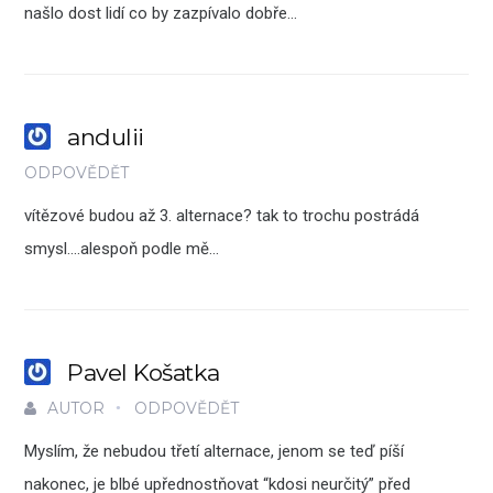
našlo dost lidí co by zazpívalo dobře…
andulii
ODPOVĚDĚT
vítězové budou až 3. alternace? tak to trochu postrádá
smysl….alespoň podle mě…
Pavel Košatka
AUTOR
ODPOVĚDĚT
Myslím, že nebudou třetí alternace, jenom se teď píší
nakonec, je blbé upřednostňovat “kdosi neurčitý” před