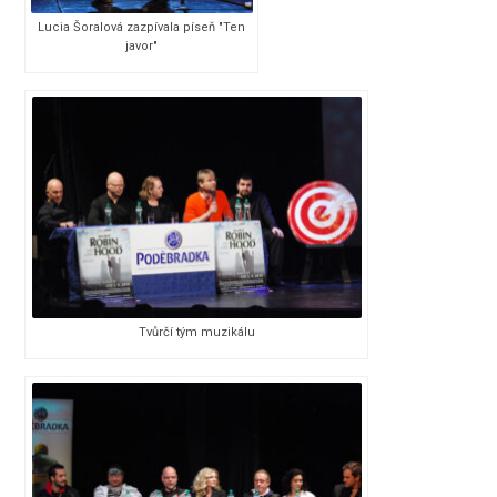
Lucia Šoralová zazpívala píseň "Ten
javor"
Tvůrčí tým muzikálu