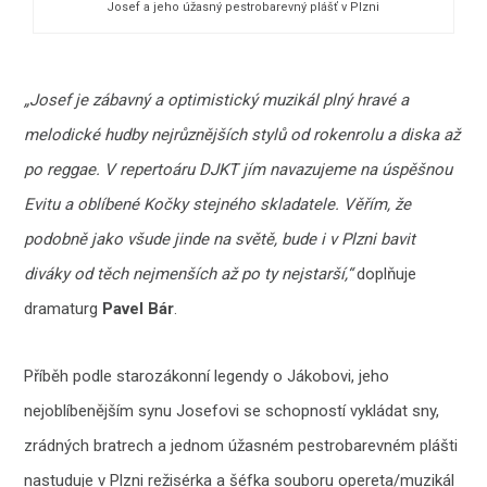
Josef a jeho úžasný pestrobarevný plášť v Plzni
„Josef je zábavný a optimistický muzikál plný hravé a
melodické hudby nejrůznějších stylů od rokenrolu a diska až
po reggae. V repertoáru DJKT jím navazujeme na úspěšnou
Evitu a oblíbené Kočky stejného skladatele. Věřím, že
podobně jako všude jinde na světě, bude i v Plzni bavit
diváky od těch nejmenších až po ty nejstarší,“
doplňuje
dramaturg
Pavel Bár
.
Příběh podle starozákonní legendy o Jákobovi, jeho
nejoblíbenějším synu Josefovi se schopností vykládat sny,
zrádných bratrech a jednom úžasném pestrobarevném plášti
nastuduje v Plzni režisérka a šéfka souboru opereta/muzikál