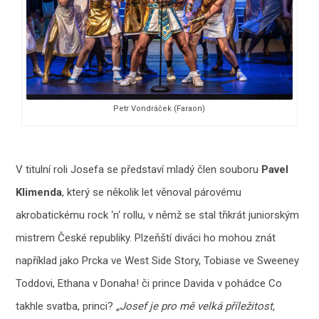
Petr Vondráček (Faraon)
V titulní roli Josefa se představí mladý člen souboru
Pavel
Klimenda
, který se několik let věnoval párovému
akrobatickému rock ‘n‘ rollu, v němž se stal třikrát juniorským
mistrem České republiky. Plzeňští diváci ho mohou znát
například jako Prcka ve West Side Story, Tobiase ve Sweeney
Toddovi, Ethana v Donaha! či prince Davida v pohádce Co
takhle svatba, princi?
„Josef je pro mě velká příležitost,