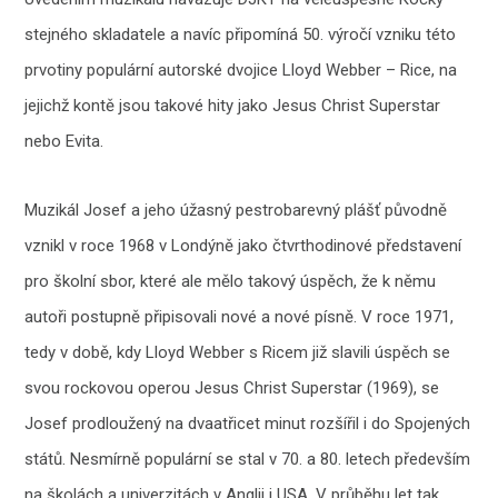
stejného skladatele a navíc připomíná 50. výročí vzniku této
prvotiny populární autorské dvojice Lloyd Webber – Rice, na
jejichž kontě jsou takové hity jako Jesus Christ Superstar
nebo Evita.
Muzikál Josef a jeho úžasný pestrobarevný plášť původně
vznikl v roce 1968 v Londýně jako čtvrthodinové představení
pro školní sbor, které ale mělo takový úspěch, že k němu
autoři postupně připisovali nové a nové písně. V roce 1971,
tedy v době, kdy Lloyd Webber s Ricem již slavili úspěch se
svou rockovou operou Jesus Christ Superstar (1969), se
Josef prodloužený na dvaatřicet minut rozšířil i do Spojených
států. Nesmírně populární se stal v 70. a 80. letech především
na školách a univerzitách v Anglii i USA. V průběhu let tak