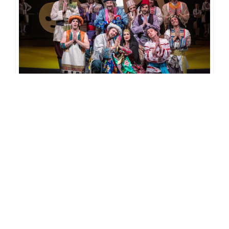
Kateřina Falcová (vypravěčka), Adam Rezner (Isachar), Martin Šefl
(Lévy), Radek Antonín Shejbal (Šimeón), Ondřej Kudrna (Benjamin),
Jan Veselý (Zebulón), Lukáš Hlavatý (Dan), Libor Matouš (Ašer), Lukáš
Ondruš (Juda), Jozef Hruškoci (Rúben), Soňa Hanzlíčková Borková
(Manželka Rúbena), Martin Holec (Gád), Pavel Režný (Neftali)
Pro Plzeň nezvyklý bude také způsob obsazení role Farona –
jeho představitelé se totiž budou měnit po zhruba půlročních
časových úsecích. V aktuální sezóně tak tuto postavu
alternují
Tomáš Savka
a
Petr Vondráček
, od sezóny příští