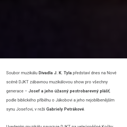
Soubor muzikálu
Divadla J. K. Tyla
představí dnes na Nové
scéně DJKT zábavnou muzikálovou show pro všechny
generace –
Josef a jeho úžasný pestrobarevný plášť
,
podle biblického příběhu o Jákobovi a jeho nejoblíbenějším
synu Josefovi, v režii
Gabriely Petrákové
.
Uvedením muzikálu navazuje DJKT na veleúspěšné Kočky