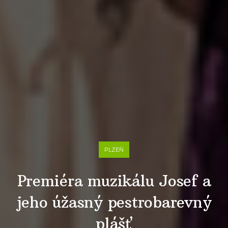
PLZEŇ
Premiéra muzikálu Josef a
jeho úžasný pestrobarevný
plášť