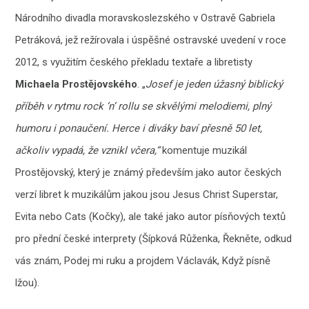
Národního divadla moravskoslezského v Ostravě Gabriela
Petráková, jež režírovala i úspěšné ostravské uvedení v roce
2012, s využitím českého překladu textaře a libretisty
Michaela Prostějovského
. „
Josef je jeden úžasný biblický
příběh v rytmu rock ‘n’ rollu se skvělými melodiemi, plný
humoru i ponaučení. Herce i diváky baví přesně 50 let,
ačkoliv vypadá, že vznikl včera,“
komentuje muzikál
Prostějovský, který je známý především jako autor českých
verzí libret k muzikálům jakou jsou Jesus Christ Superstar,
Evita nebo Cats (Kočky), ale také jako autor písňových textů
pro přední české interprety (Šípková Růženka, Řekněte, odkud
vás znám, Podej mi ruku a projdem Václavák, Když písně
lžou).