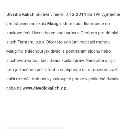
Divadlo Kalich
přidává v neděli
7.12.2014
od 19h výjimečné
představení muzikálu
Mauglí
, které bude tlumočené do
znakové řeči. Uvede ho ve spolupráci s Centrem pro dětský
sluch Tamtam, o.p.s. Díky této unikátní realizaci mohou
Mauglího zhlédnout jak diváci s postižením sluchu nebo
sluchovou vadou, tak i diváci zcela zdraví. Nenechte si ujít
tuto jedinečnou příležitost a nepřipravte se o možnost zažít
další rozměr. Vstupenky zakoupíte pouze v pokladně divadla
nebo na
www.divadlokalich.cz
.