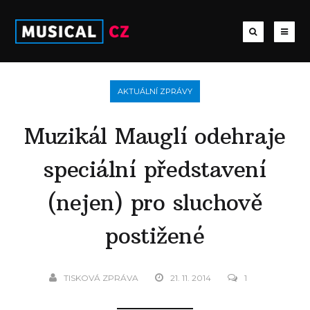
AKTUÁLNÍ ZPRÁVY
Muzikál Mauglí odehraje
speciální představení
(nejen) pro sluchově
postižené
TISKOVÁ ZPRÁVA
21. 11. 2014
1