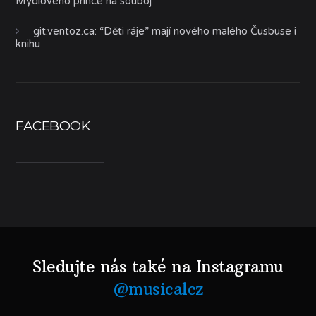
Mýdlového prince na souboj
git.ventoz.ca
:
“Děti ráje” mají nového malého Čusbuse i
knihu
FACEBOOK
Sledujte nás také na Instagramu
@musicalcz