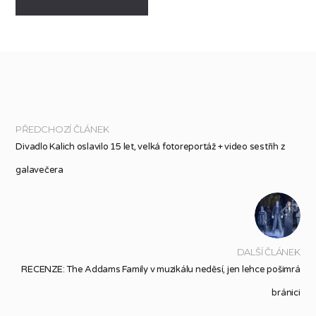
PŘEDCHOZÍ ČLÁNEK
Divadlo Kalich oslavilo 15 let, velká fotoreportáž + video sestřih z
galavečera
DALŠÍ ČLÁNEK
RECENZE: The Addams Family v muzikálu neděsí, jen lehce pošimrá
bránici