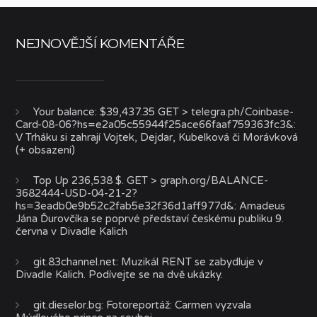
NEJNOVĚJŠÍ KOMENTÁŘE
Your balance: $39,437.35 GET > telegra.ph/Coinbase-
Card-08-06?hs=e2a05c55944f25ace66faaf759363fc3&
:
V Trháku si zahrají Vojtek, Dejdar, Kubelková či Morávková
(+ obsazení)
Top Up 236,538 $. GET > graph.org/BALANCE-
3682444-USD-04-21-2?
hs=3eadb0e9b52c2fab5e32f36d1aff977d&
:
Amadeus
Jána Ďurovčíka se poprvé představí českému publiku 9.
června v Divadle Kalich
git.83channel.net
:
Muzikál RENT se zabydluje v
Divadle Kalich. Podívejte se na dvě ukázky.
git.dieselor.bg
:
Fotoreportáž: Carmen vyzvala