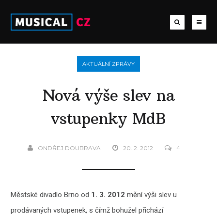
AKTUÁLNÍ ZPRÁVY
Nová výše slev na
vstupenky MdB
ONDŘEJ DOUBRAVA
20. 2. 2012
4
Městské divadlo Brno od
1. 3. 2012
mění výši slev u
prodávaných vstupenek, s čímž bohužel přichází