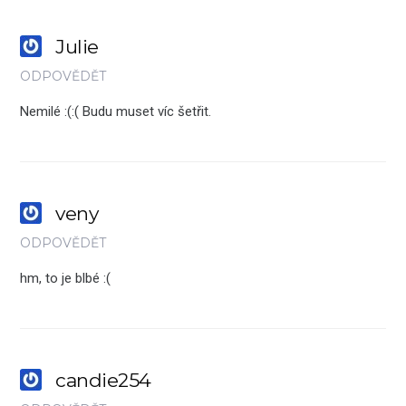
Julie
ODPOVĚDĚT
Nemilé :(:( Budu muset víc šetřit.
veny
ODPOVĚDĚT
hm, to je blbé :(
candie254