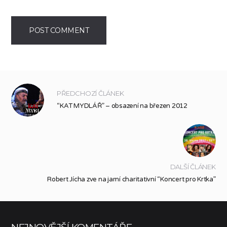
PŘEDCHOZÍ ČLÁNEK
“KAT MYDLÁŘ” – obsazení na březen 2012
DALŠÍ ČLÁNEK
Robert Jícha zve na jarní charitativní “Koncert pro Krtka”