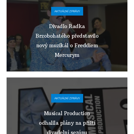
AKTUÁLNÍ ZPRÁVY
Divadlo Radka
Brzobohatého představilo
nový muzikál o Freddiem
Mercurym
AKTUÁLNÍ ZPRÁVY
Musical Production
odhalila plány na příští
divadelní sezónu