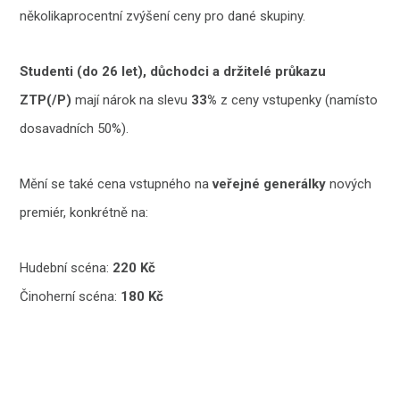
několikaprocentní zvýšení ceny pro dané skupiny.
Studenti (do 26 let), důchodci a držitelé průkazu
ZTP(/P)
mají nárok na slevu
33%
z ceny vstupenky (namísto
dosavadních 50%).
Mění se také cena vstupného na
veřejné generálky
nových
premiér, konkrétně na:
Hudební scéna:
220 Kč
Činoherní scéna:
180 Kč