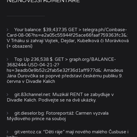
NEJNOVĚJŠÍ KOMENTÁŘE
Your balance: $39,437.35 GET > telegra.ph/Coinbase-
Card-08-06?hs=e2a05c55944f25ace66faaf759363fc3&
:
V Trháku si zahrají Vojtek, Dejdar, Kubelková či Morávková
(+ obsazení)
Top Up 236,538 $. GET > graph.org/BALANCE-
3682444-USD-04-21-2?
hs=3eadb0e9b52c2fab5e32f36d1aff977d&
:
Amadeus
Jána Ďurovčíka se poprvé představí českému publiku 9.
června v Divadle Kalich
git.83channel.net
:
Muzikál RENT se zabydluje v
Divadle Kalich. Podívejte se na dvě ukázky.
git.dieselor.bg
:
Fotoreportáž: Carmen vyzvala
Mýdlového prince na souboj
git.ventoz.ca
:
“Děti ráje” mají nového malého Čusbuse i