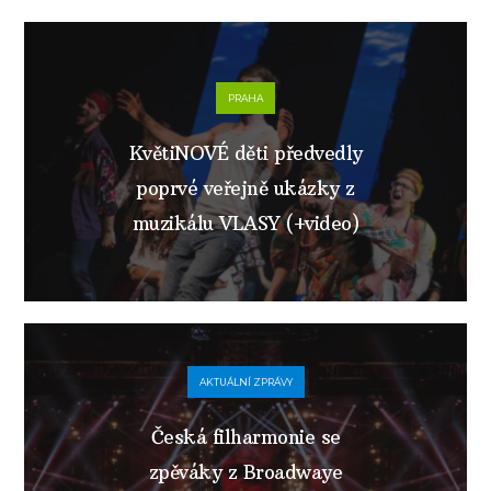
PRAHA
KvětiNOVÉ děti předvedly
poprvé veřejně ukázky z
muzikálu VLASY (+video)
AKTUÁLNÍ ZPRÁVY
Česká filharmonie se
zpěváky z Broadwaye