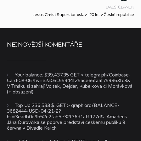
DALŠÍ ČLÁNEK
Jesus Christ Superstar oslavil 20 let v České republice
NEJNOVĚJŠÍ KOMENTÁŘE
Your balance: $39,437.35 GET > telegra.ph/Coinbase-
Card-08-06?hs=e2a05c55944f25ace66faaf759363fc3&
:
V Trháku si zahrají Vojtek, Dejdar, Kubelková či Morávková
(+ obsazení)
Top Up 236,538 $. GET > graph.org/BALANCE-
3682444-USD-04-21-2?
hs=3eadb0e9b52c2fab5e32f36d1aff977d&
:
Amadeus
Jána Ďurovčíka se poprvé představí českému publiku 9.
června v Divadle Kalich