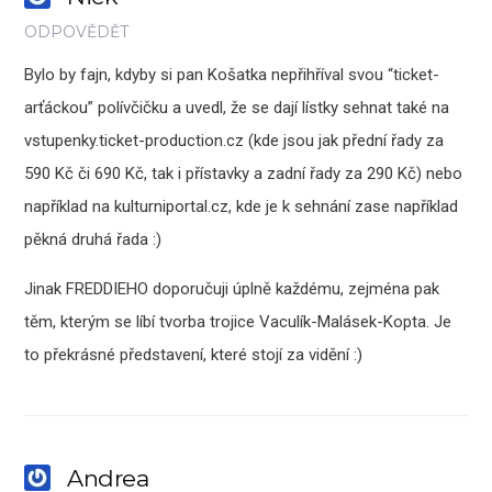
ODPOVĚDĚT
Bylo by fajn, kdyby si pan Košatka nepřihříval svou “ticket-
arťáckou” polívčičku a uvedl, že se dají lístky sehnat také na
vstupenky.ticket-production.cz (kde jsou jak přední řady za
590 Kč či 690 Kč, tak i přístavky a zadní řady za 290 Kč) nebo
například na kulturniportal.cz, kde je k sehnání zase například
pěkná druhá řada :)
Jinak FREDDIEHO doporučuji úplně každému, zejména pak
těm, kterým se líbí tvorba trojice Vaculík-Malásek-Kopta. Je
to překrásné představení, které stojí za vidění :)
Andrea