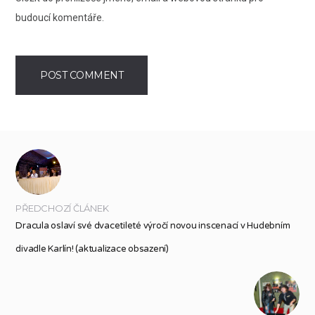
budoucí komentáře.
PŘEDCHOZÍ ČLÁNEK
Dracula oslaví své dvacetileté výročí novou inscenací v Hudebním
divadle Karlín! (aktualizace obsazení)