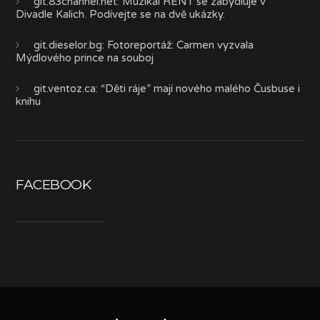
git.83channel.net
:
Muzikál RENT se zabydluje v
Divadle Kalich. Podívejte se na dvě ukázky.
git.dieselor.bg
:
Fotoreportáž: Carmen vyzvala
Mýdlového prince na souboj
git.ventoz.ca
:
“Děti ráje” mají nového malého Čusbuse i
knihu
FACEBOOK