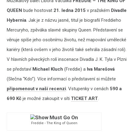
Muzikálový balet Libora Vaculíka
FREDDIE – THE KING OF
QUEEN
bude hostovat
21. ledna 2015
v pražském
Divadle
Hybernia
. Jak je z názvu jasné, titul je biografií Freddieho
Mercuryho, zpěváka slavné skupiny Queen. Představení se
věnuje spíše jeho osobnímu životu, než mapování umělecké
kariéry (která ovšem v jeho životě také sehrála zásadní roli).
V hlavních pěveckých rolí inscenace Divadla J. K. Tyla v Plzni
se představí
Michael Kluch
(Freddie) a
Iva Marešová
(Slečna “Kdo”). Více informací o představení si můžete
připomenout v naší recenzi
. Vstupenky v cenách
590 a
690 Kč
je možné zakoupit v síti
TICKET ART
.
Freddie - The King of Queen