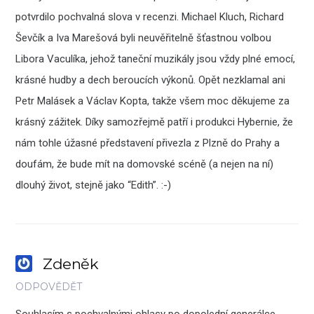
potvrdilo pochvalná slova v recenzi. Michael Kluch, Richard
Ševčík a Iva Marešová byli neuvěřitelně šťastnou volbou
Libora Vaculíka, jehož taneční muzikály jsou vždy plné emocí,
krásné hudby a dech beroucích výkonů. Opět nezklamal ani
Petr Malásek a Václav Kopta, takže všem moc děkujeme za
krásný zážitek. Díky samozřejmě patří i produkci Hybernie, že
nám tohle úžasné představení přivezla z Plzně do Prahy a
doufám, že bude mít na domovské scéně (a nejen na ní)
dlouhý život, stejně jako “Edith”. :-)
Zdeněk
ODPOVĚDĚT
Souhlasím s pochvalnými ohlasy po dopolední generálce,