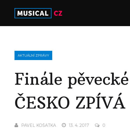
AKTUÁLNÍ ZPRÁVY
Finále pěvecké
ČESKO ZPÍVÁ o
PAVEL KOŠATKA
13. 4. 2017
0