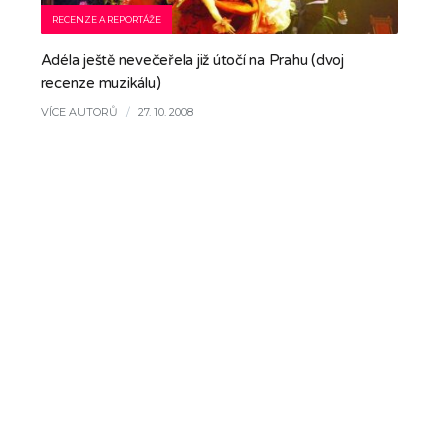
RECENZE A REPORTÁŽE
Adéla ještě nevečeřela již útočí na Prahu (dvoj
recenze muzikálu)
VÍCE AUTORŮ
/
27. 10. 2008