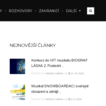
Y
ROZHOVORY
ZAHRANIČÍ
DALŠÍ
NEJNOVĚJŠÍ ČLÁNKY
Konkurz do HIT muzikálu BIOGRAF
LÁSKA 2. Poslední ...
POSTED
BY
RADEK JANDA
ON
21. 10. 2025
Muzikál SNOWBOARĎÁCI zveřejnil
obsazení a zahájil ...
POSTED
BY
RADEK JANDA
ON
5. 9. 2025