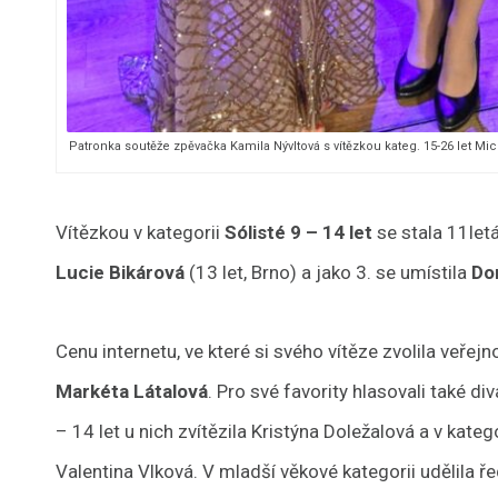
Patronka soutěže zpěvačka Kamila Nývltová s vítězkou kateg. 15-26 let
Vítězkou v kategorii
Sólisté 9 – 14 let
se stala 11let
Lucie Bikárová
(13 let, Brno) a jako 3. se umístila
Do
Cenu internetu, ve které si svého vítěze zvolila veře
Markéta Látalová
. Pro své favority hlasovali také di
– 14 let u nich zvítězila Kristýna Doležalová a v kateg
Valentina Vlková. V mladší věkové kategorii udělila ře