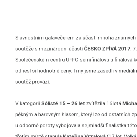
Slavnostním galavečerem za účasti mnoha známých tvá
soutěže s mezinárodní účastí
ČESKO ZPÍVÁ 2017
. 
Společenském centru UFFO semifinálová a finálová kola
odnesl si hodnotné ceny. I my jsme zasedli v mediální 
soutěž provází.
V kategorii
Sólisté 15 – 26 let
zvítězila 16letá
Micha
pěkným a barevným hlasem, který lze od ostatních zp
u odborné poroty vybojovala nejmladší finalistka této
třetím místě stanula
Kateřina Vrzalová
(17 let, Velká