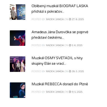
Oblíbený muzikál BIOGRAF LÁSKA
přichází s pokračov...
POSTED
BY
RADEK JANDA
ON
27. 8. 2025
Amadeus Jána Ďurovčíka se poprvé
představí českému...
POSTED
BY
RADEK JANDA
ON
5. 6. 2025
Muzikál OSMÝ SVĚTADÍL s hity
skupiny Elán se vrací...
POSTED
BY
RADEK JANDA
ON
28. 5. 2025
Muzikál REBECCA dorazil do Plzně
POSTED
BY
RADEK JANDA
ON
9. 5. 2025