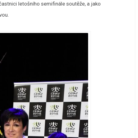
častnici letošního semifinále soutěže, a jako
vou.