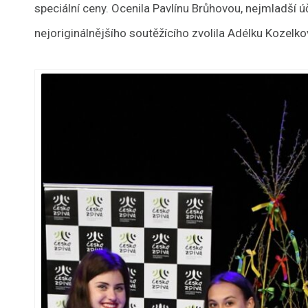
speciální ceny. Ocenila Pavlínu Brůhovou, nejmladší ú
nejoriginálnějšího soutěžícího zvolila Adélku Kozelko