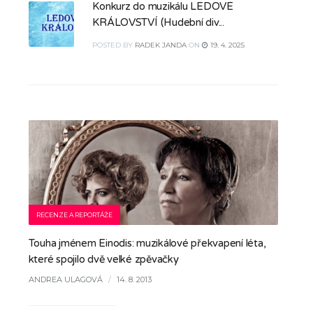
Konkurz do muzikálu LEDOVÉ
KRÁLOVSTVÍ (Hudební div...
POSTED
BY
RADEK JANDA
ON
19. 4. 2025
RECENZE A REPORTÁŽE
Touha jménem Einodis: muzikálové překvapení léta,
které spojilo dvě velké zpěvačky
ANDREA ULAGOVÁ
/
14. 8. 2013