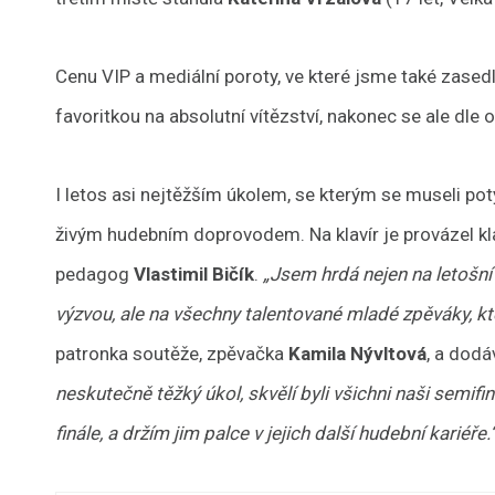
Cenu VIP a mediální poroty, ve které jsme také zasedl
favoritkou na absolutní vítězství, nakonec se ale dle 
I letos asi nejtěžším úkolem, se kterým se museli potýk
živým hudebním doprovodem. Na klavír je provázel klav
pedagog
Vlastimil Bičík
.
„Jsem hrdá nejen na letošní 
výzvou, ale na všechny talentované mladé zpěváky, kte
patronka soutěže, zpěvačka
Kamila Nývltová
, a dodá
neskutečně těžký úkol, skvělí byli všichni naši semifi
finále, a držím jim palce v jejich další hudební kariéře.