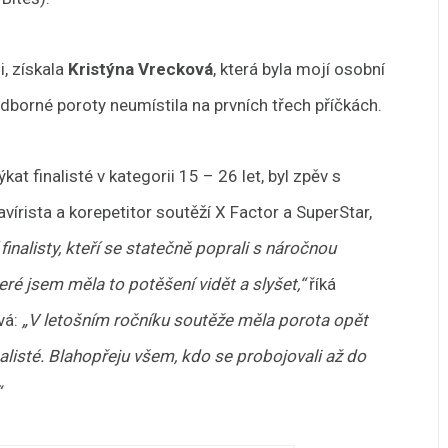
i, získala
Kristýna Vrecková
, která byla mojí osobní
odborné poroty neumístila na prvních třech příčkách.
at finalisté v kategorii 15 – 26 let, byl zpěv s
írista a korepetitor soutěží X Factor a SuperStar,
finalisty, kteří se statečně poprali s náročnou
ré jsem měla to potěšení vidět a slyšet,“
říká
vá:
„V letošním ročníku soutěže měla porota opět
nalisté. Blahopřeju všem, kdo se probojovali až do
“