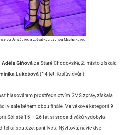
 Michaelou Janáčovou a zpěvačkou Leonou Machálkovou
á
Adéla Giňová
ze Staré Chodovské, 2. místo získala
minika Lukešová
(14 let, Králův dvůr.)
jnost hlasováním prostřednictvím SMS zpráv, získala
váci v sále během obou finále. Ve věkové kategorii 9
orii Sólisté 15 – 26 let si srdce diváků vydobyla
ditelka soutěže, paní Iveta Nývltová, navíc dvě