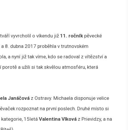
ří vyvrcholil o víkendu již
11. ročník
pěvecké
7. a 8. dubna 2017 proběhla v trutnovském
, a nyní již tak víme, kdo se radoval z vítězství a
porotě a užili si tak skvělou atmosféru, která
ela Janáčová
z Ostravy. Michaela disponuje velice
ěvaček rozpoznat na první poslech. Druhé místo si
 kategorie, 15letá
Valentina Vlková
z Prievidzy, a na
 Bíteš).