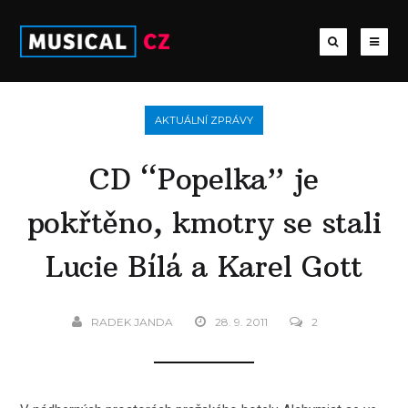
AKTUÁLNÍ ZPRÁVY
CD “Popelka” je
pokřtěno, kmotry se stali
Lucie Bílá a Karel Gott
RADEK JANDA
28. 9. 2011
2