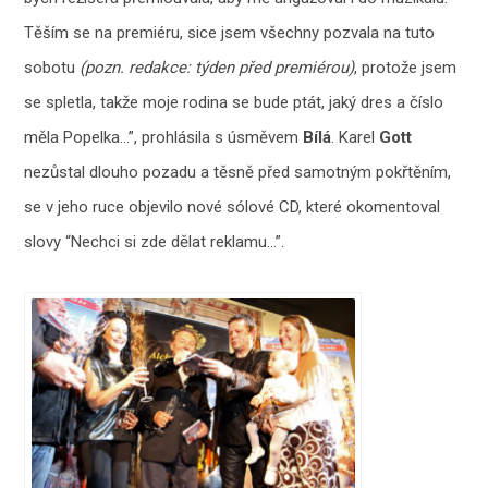
Těším se na premiéru, sice jsem všechny pozvala na tuto
sobotu
(pozn. redakce: týden před premiérou)
, protože jsem
se spletla, takže moje rodina se bude ptát, jaký dres a číslo
měla Popelka…”, prohlásila s úsměvem
Bílá
. Karel
Gott
nezůstal dlouho pozadu a těsně před samotným pokřtěním,
se v jeho ruce objevilo nové sólové CD, které okomentoval
slovy “Nechci si zde dělat reklamu…”.