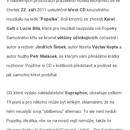
V nádherných prostorách pražského hotelu Alchymist se ve
čtvrtek
22. září
2011 uskutečnil
křest CD
kouzelného
muzikálu na ledě “
Popelka
“. Rolí kmotrů se zhostili
Karel
Gott
a
Lucie Bílá
, která pro muzikál nazpívala roli Popelky.
Samotného křtu se kromě
většiny účinkujících
zúčastnil i
autor a režisér
Jindřich Šimek
, autor libreta
Václav Kopta
a
autor hudby
Petr Malásek
, se kterým vám přinášíme krátký
rozhovor. Pojďme si CD v krátkosti představit a podívat se,
jak samotný křest probíhal.
CD, které vydalo nakladatelství
Supraphon
, obsahuje celkem
19 písní a pro někoho může být lehkým zklamáním, že na
něm neuslyší svoji “oblíbenou” alternaci. To ale není neduh
Popelky, zkrátka, vše se na nosič vejít nemůže, takže to
zkusme brát v té “pozitivnější” rovině, i když… Pro fajnšmekry