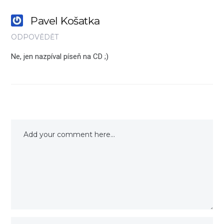
Pavel Košatka
ODPOVĚDĚT
Ne, jen nazpíval píseň na CD ;)