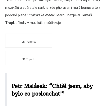
muzikálů a sběratele rarit, je zde připraven i malý bonus a to v
podobě písně “
Královské menu
“, kterou nazpíval
Tomáš
Trapl
, ačkoliv v muzikálu neúčinkuje.
CD Popelka
CD Popelka
Petr Malásek: “Chtěl jsem, aby
bylo co poslouchat!”