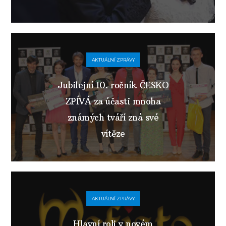
AKTUÁLNÍ ZPRÁVY
Jubilejní 10. ročník ČESKO
ZPÍVÁ za účasti mnoha
známých tváří zná své
vítěze
AKTUÁLNÍ ZPRÁVY
Hlavní roli v novém