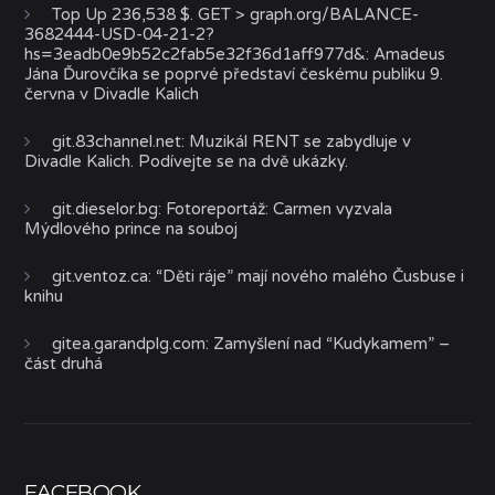
Top Up 236,538 $. GET > graph.org/BALANCE-
3682444-USD-04-21-2?
hs=3eadb0e9b52c2fab5e32f36d1aff977d&
:
Amadeus
Jána Ďurovčíka se poprvé představí českému publiku 9.
června v Divadle Kalich
git.83channel.net
:
Muzikál RENT se zabydluje v
Divadle Kalich. Podívejte se na dvě ukázky.
git.dieselor.bg
:
Fotoreportáž: Carmen vyzvala
Mýdlového prince na souboj
git.ventoz.ca
:
“Děti ráje” mají nového malého Čusbuse i
knihu
gitea.garandplg.com
:
Zamyšlení nad “Kudykamem” –
část druhá
FACEBOOK