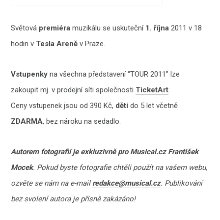
Světová
premiéra
muzikálu se uskuteční
1. října
2011 v 18
hodin v
Tesla Areně
v Praze.
Vstupenky
na všechna představení “TOUR 2011” lze
zakoupit mj. v prodejní síti společnosti
TicketArt
.
Ceny vstupenek jsou od 390 Kč,
děti
do 5 let včetně
ZDARMA
, bez nároku na sedadlo.
Autorem fotografií je exkluzivně pro Musical.cz František
Mocek
. Pokud byste fotografie chtěli použít na vašem webu,
ozvěte se nám na e-mail
redakce@musical.cz
. Publikování
bez svolení autora je přísně zakázáno!