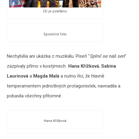
CD je pokřtěno
Společné foto
Nechyběla ani ukázka z muzikálu. Píseň “
Splnil se náš sen
”
zazpívaly přímo v kostýmech
Hana Křížková
,
Sabina
Laurinová
a
Magda Malá
a nutno říci, že hlavně
temperamentem jednotlivých protagonistek, navnadila a
pobavila všechny přítomné.
Hana Křížková