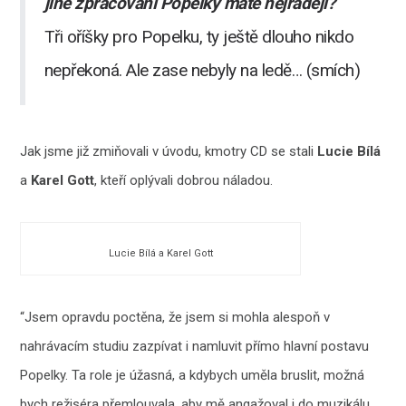
jiné zpracování Popelky máte nejraději?
Tři oříšky pro Popelku, ty ještě dlouho nikdo
nepřekoná. Ale zase nebyly na ledě… (smích)
Jak jsme již zmiňovali v úvodu, kmotry CD se stali
Lucie Bílá
a
Karel Gott
, kteří oplývali dobrou náladou.
Lucie Bílá a Karel Gott
“Jsem opravdu poctěna, že jsem si mohla alespoň v
nahrávacím studiu zazpívat i namluvit přímo hlavní postavu
Popelky. Ta role je úžasná, a kdybych uměla bruslit, možná
bych režiséra přemlouvala, aby mě angažoval i do muzikálu.