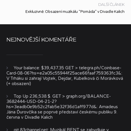
DALŠÍ ČLÁNEK
Exkluzivně: Obsazení muzikálu “Pomáda” v Divadle Kalich
NEJNOVĚJŠÍ KOMENTÁŘE
Your balance: $39,437.35 GET > telegra.ph/Coinbase-
Card-08-06?hs=e2a05c55944f25ace66faaf759363fc3&
:
V Trháku si zahrají Vojtek, Dejdar, Kubelková či Morávková
(+ obsazení)
Top Up 236,538 $. GET > graph.org/BALANCE-
3682444-USD-04-21-2?
hs=3eadb0e9b52c2fab5e32f36d1aff977d&
:
Amadeus
Jána Ďurovčíka se poprvé představí českému publiku 9.
června v Divadle Kalich
git.83channel.net
:
Muzikál RENT se zabydluje v