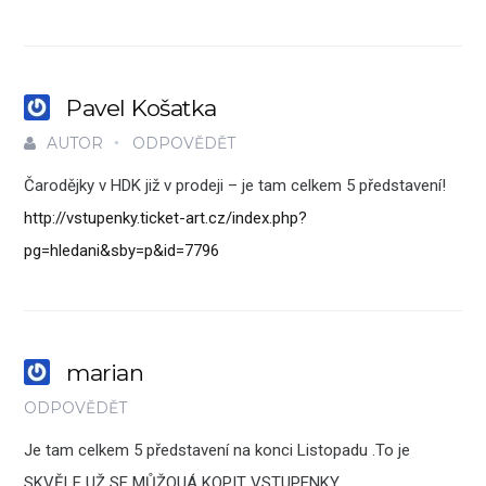
Pavel Košatka
AUTOR
ODPOVĚDĚT
Čarodějky v HDK již v prodeji – je tam celkem 5 představení!
http://vstupenky.ticket-art.cz/index.php?
pg=hledani&sby=p&id=7796
marian
ODPOVĚDĚT
Je tam celkem 5 představení na konci Listopadu .To je
SKVĚLE UŽ SE MŮŽOUÁ KOPIT VSTUPENKY.