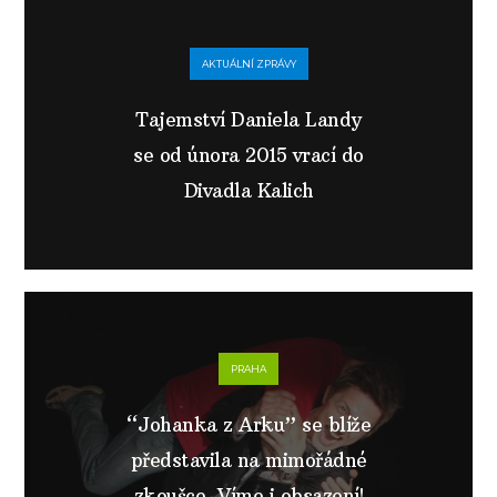
AKTUÁLNÍ ZPRÁVY
Tajemství Daniela Landy
se od února 2015 vrací do
Divadla Kalich
PRAHA
“Johanka z Arku” se blíže
představila na mimořádné
zkoušce. Víme i obsazení!