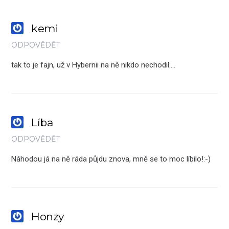
kemi
ODPOVĚDĚT
tak to je fajn, už v Hybernii na ně nikdo nechodil….
Líba
ODPOVĚDĚT
Náhodou já na ně ráda půjdu znova, mně se to moc líbilo!:-)
Honzy