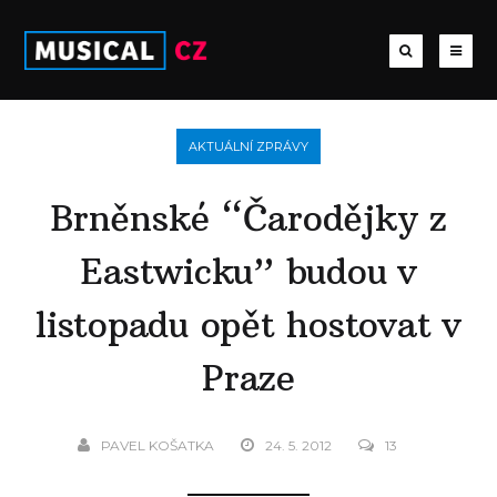
AKTUÁLNÍ ZPRÁVY
Brněnské “Čarodějky z
Eastwicku” budou v
listopadu opět hostovat v
Praze
PAVEL KOŠATKA
24. 5. 2012
13