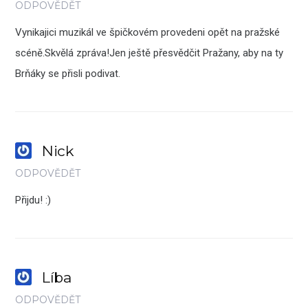
ODPOVĚDĚT
Vynikajici muzikál ve špičkovém provedeni opět na pražské
scéně.Skvělá zpráva!Jen ještě přesvědčit Pražany, aby na ty
Brňáky se přisli podivat.
Nick
ODPOVĚDĚT
Přijdu! :)
Líba
ODPOVĚDĚT