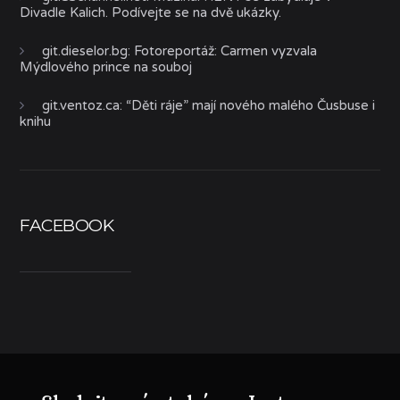
Divadle Kalich. Podívejte se na dvě ukázky.
git.dieselor.bg
:
Fotoreportáž: Carmen vyzvala
Mýdlového prince na souboj
git.ventoz.ca
:
“Děti ráje” mají nového malého Čusbuse i
knihu
FACEBOOK