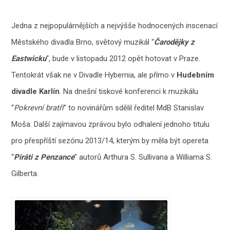
Jedna z nejpopulárnějších a nejvýšše hodnocených inscenací
Městského divadla Brno, světový muzikál “
Čarodějky z
Eastwicku
“, bude v listopadu 2012 opět hotovat v Praze.
Tentokrát však ne v Divadle Hybernia, ale přímo v
Hudebním
divadle Karlín
. Na dnešní tiskové konferenci k muzikálu
“
Pokrevní bratři
” to novinářům sdělil ředitel MdB Stanislav
Moša. Další zajímavou zprávou bylo odhalení jednoho titulu
pro přespříští sezónu 2013/14, kterým by měla být opereta
“
Piráti z Penzance
” autorů Arthura S. Sullivana a Williama S.
Gilberta.