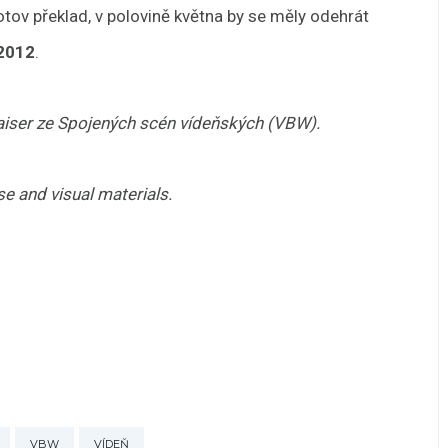
hotov překlad, v polovině května by se měly odehrát
2012
.
Kaiser ze Spojených scén vídeňských (VBW).
e and visual materials.
VBW
VÍDEŇ