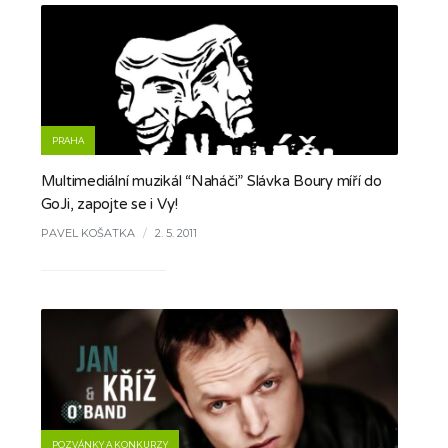
PRAHA
Multimediální muzikál “Naháči” Slávka Boury míří do
GoJi, zapojte se i Vy!
PAVEL KOŠATKA
/
2. 5. 2011
POZVÁNKY A KONKURZY