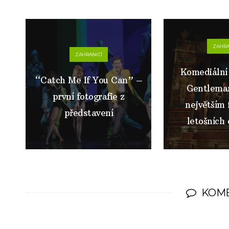
ZAHRA
ZAHRANIČÍ
Komediální
“Catch Me If You Can” –
Gentleman
první fotografie z
největším 
představení
letošních
KOM