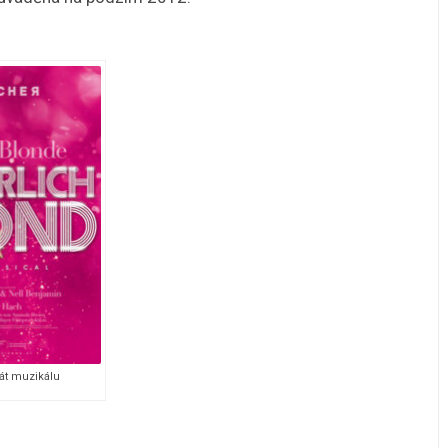
kát muzikálu