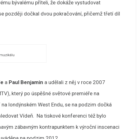
svému bývalému příteli, že dokáže vystudovat
se později dočkal dvou pokračování, přičemž třetí díl
l muzikálu
fe
a
Paul Benjamin
a udělali z něj v roce 2007
MTV), který po úspěšné světové premiéře na
í na londýnském West Endu, se na podzim dočká
edovat Vídeň. Na tiskové konferenci též bylo
mavým zábavným kontrapunktem k výroční inscenaci
e uváděna na podzim 2012.