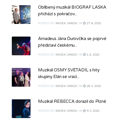
Oblíbený muzikál BIOGRAF LÁSKA
přichází s pokračov...
POSTED
BY
RADEK JANDA
ON
27. 8. 2025
Amadeus Jána Ďurovčíka se poprvé
představí českému...
POSTED
BY
RADEK JANDA
ON
5. 6. 2025
Muzikál OSMÝ SVĚTADÍL s hity
skupiny Elán se vrací...
POSTED
BY
RADEK JANDA
ON
28. 5. 2025
Muzikál REBECCA dorazil do Plzně
POSTED
BY
RADEK JANDA
ON
9. 5. 2025