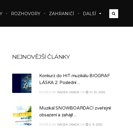
Y
ROZHOVORY
ZAHRANIČÍ
DALŠÍ
NEJNOVĚJŠÍ ČLÁNKY
Konkurz do HIT muzikálu BIOGRAF
LÁSKA 2. Poslední ...
POSTED
BY
RADEK JANDA
ON
21. 10. 2025
Muzikál SNOWBOARĎÁCI zveřejnil
obsazení a zahájil ...
POSTED
BY
RADEK JANDA
ON
5. 9. 2025