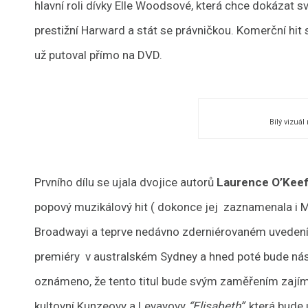
hlavní roli dívky Elle Woodsové, která chce dokázat 
prestižní Harward a stát se právničkou. Komerční hit 
už putoval přímo na DVD.
Bílý vizuá
Prvního dílu se ujala dvojice autorů
Laurence O’Kee
popový muzikálový hit ( dokonce jej zaznamenala i 
Broadwayi a teprve nedávno zderniérovaném uveden
premiéry v australském Sydney a hned poté bude násl
oznámeno, že tento titul bude svým zaměřením zají
kultovní Kunzeovy a Levayovy
“Elisabeth”
, která bud