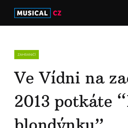
ZAHRANIČÍ
Ve Vídni na za
2013 potkáte 
blondýnku”