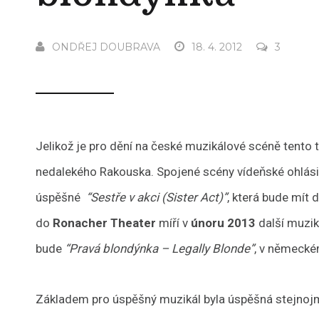
ONDŘEJ DOUBRAVA
18. 4. 2012
3
Jelikož je pro dění na české muzikálové scéně tento tý
nedalekého Rakouska. Spojené scény vídeňské ohlásily
úspěšné
“Sestře v akci (Sister Act)”
, která bude mít 
do
Ronacher Theater
míří v
únoru 2013
další muzik
bude
“Pravá blondýnka – Legally Blonde”
, v německ
Základem pro úspěšný muzikál byla úspěšná stejno