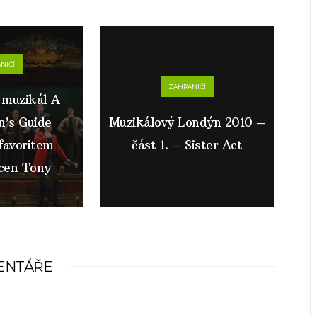
NIČÍ
ZAHRANIČÍ
 muzikál A
’s Guide
Muzikálový Londýn 2010 –
favoritem
část 1. – Sister Act
 cen Tony
ENTÁŘE