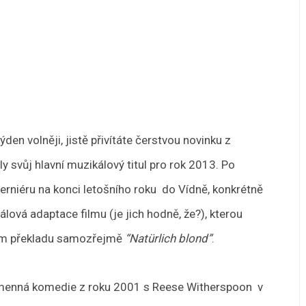
den volněji, jistě přivítáte čerstvou novinku z
 svůj hlavní muzikálový titul pro rok 2013. Po
derniéru na konci letošního roku do Vídně, konkrétně
álová adaptace filmu (je jich hodně, že?), kterou
ém překladu samozřejmě
“Natürlich blond”
.
jmenná komedie z roku 2001 s Reese Witherspoon v