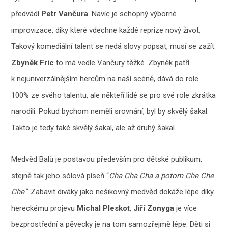
předvádí
Petr Vančura
. Navíc je schopný výborné
improvizace, díky které vdechne každé repríze nový život.
Takový komediální talent se nedá slovy popsat, musí se zažít.
Zbyněk Fric
to má vedle Vančury těžké. Zbyněk patří
k nejuniverzálnějším hercům na naší scéně, dává do role
100% ze svého talentu, ale někteří lidé se pro své role zkrátka
narodili. Pokud bychom neměli srovnání, byl by skvělý šakal.
Takto je tedy také skvělý šakal, ale až druhý šakal.
Medvěd Balů je postavou především pro dětské publikum,
stejně tak jeho sólová píseň “
Cha Cha Cha a potom Che Che
Che”
. Zabavit diváky jako nešikovný medvěd dokáže lépe díky
hereckému projevu
Michal Pleskot
,
Jiří Zonyga
je více
bezprostřední a pěvecky je na tom samozřejmě lépe. Děti si