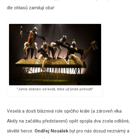
dle ohlasů zamilují oba!
"Jsme dobráci od kosti, tebe už jinde pohostí"
Veselá a dosti bláznivá role opičího krále (a zároveň vlka
Akély na začátku představení) opět spojila dva zcela odlišné,
skvělé herce.
Ondřej Nosálek
byl pro nás dosud neznámý a