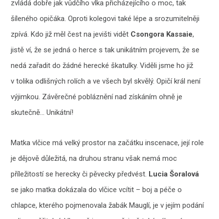
zvládá dobře jak vůdčího vlka přicházejícího o moc, tak
šíleného opičáka. Oproti kolegovi také lépe a srozumitelněji
zpívá. Kdo již měl čest na jevišti vidět
Csongora Kassaie
,
jistě ví, že se jedná o herce s tak unikátním projevem, že se
nedá zařadit do žádné herecké škatulky. Viděli jsme ho již
v tolika odlišných rolích a ve všech byl skvělý. Opičí král není
výjimkou. Závěrečné pobláznění nad získáním ohně je
skutečně… Unikátní!
Matka vlčice má velký prostor na začátku inscenace, její role
je dějově důležitá, na druhou stranu však nemá moc
příležitostí se herecky či pěvecky předvést.
Lucia Šoralová
se jako matka dokázala do vlčice vcítit – boj a péče o
chlapce, kterého pojmenovala žabák Mauglí, je v jejím podání