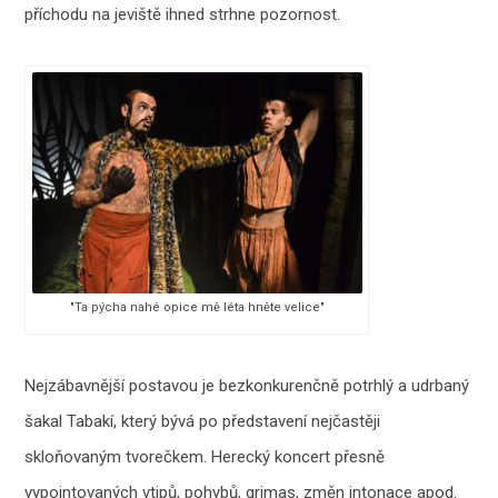
příchodu na jeviště ihned strhne pozornost.
"Ta pýcha nahé opice mě léta hněte velice"
Nejzábavnější postavou je bezkonkurenčně potrhlý a udrbaný
šakal Tabakí, který bývá po představení nejčastěji
skloňovaným tvorečkem. Herecký koncert přesně
vypointovaných vtipů, pohybů, grimas, změn intonace apod.