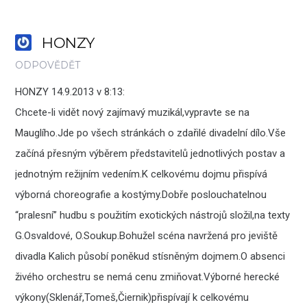
HONZY
ODPOVĚDĚT
HONZY 14.9.2013 v 8:13:
Chcete-li vidět nový zajímavý muzikál,vypravte se na
Mauglího.Jde po všech stránkách o zdařilé divadelní dílo.Vše
začíná přesným výběrem představitelů jednotlivých postav a
jednotným režijním vedením.K celkovému dojmu přispívá
výborná choreografie a kostýmy.Dobře poslouchatelnou
“pralesní” hudbu s použitím exotických nástrojů složil,na texty
G.Osvaldové, O.Soukup.Bohužel scéna navržená pro jeviště
divadla Kalich působí poněkud stísněným dojmem.O absenci
živého orchestru se nemá cenu zmiňovat.Výborné herecké
výkony(Sklenář,Tomeš,Čiernik)přispívají k celkovému