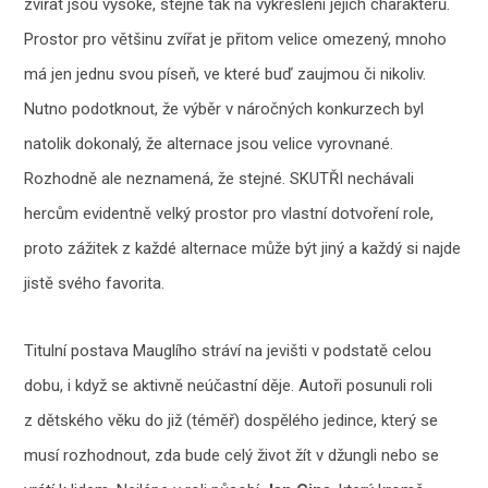
zvířat jsou vysoké, stejně tak na vykreslení jejich charakterů.
Prostor pro většinu zvířat je přitom velice omezený, mnoho
má jen jednu svou píseň, ve které buď zaujmou či nikoliv.
Nutno podotknout, že výběr v náročných konkurzech byl
natolik dokonalý, že alternace jsou velice vyrovnané.
Rozhodně ale neznamená, že stejné. SKUTŘI nechávali
hercům evidentně velký prostor pro vlastní dotvoření role,
proto zážitek z každé alternace může být jiný a každý si najde
jistě svého favorita.
Titulní postava Mauglího stráví na jevišti v podstatě celou
dobu, i když se aktivně neúčastní děje. Autoři posunuli roli
z dětského věku do již (téměř) dospělého jedince, který se
musí rozhodnout, zda bude celý život žít v džungli nebo se