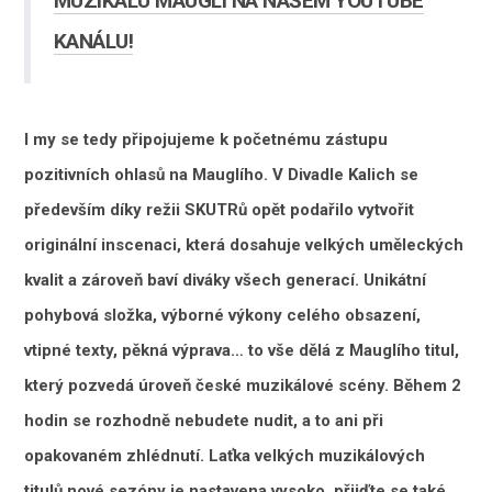
MUZIKÁLU MAUGLÍ NA NAŠEM YOUTUBE
KANÁLU!
I my se tedy připojujeme k početnému zástupu
pozitivních ohlasů na Mauglího. V Divadle Kalich se
především díky režii SKUTRů opět podařilo vytvořit
originální inscenaci, která dosahuje velkých uměleckých
kvalit a zároveň baví diváky všech generací. Unikátní
pohybová složka, výborné výkony celého obsazení,
vtipné texty, pěkná výprava… to vše dělá z Mauglího titul,
který pozvedá úroveň české muzikálové scény. Během 2
hodin se rozhodně nebudete nudit, a to ani při
opakovaném zhlédnutí. Laťka velkých muzikálových
titulů nové sezóny je nastavena vysoko, přijďte se také