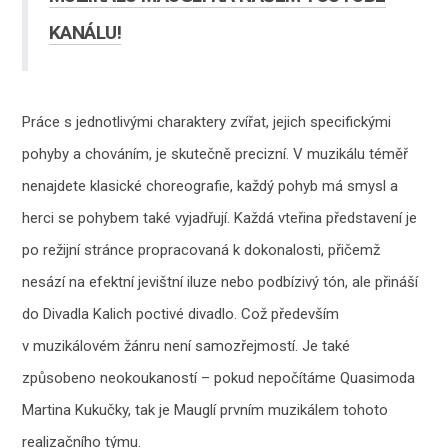
KANÁLU!
Práce s jednotlivými charaktery zvířat, jejich specifickými
pohyby a chováním, je skutečně precizní. V muzikálu téměř
nenajdete klasické choreografie, každý pohyb má smysl a
herci se pohybem také vyjadřují. Každá vteřina představení je
po režijní stránce propracovaná k dokonalosti, přičemž
nesází na efektní jevištní iluze nebo podbízivý tón, ale přináší
do Divadla Kalich poctivé divadlo. Což především
v muzikálovém žánru není samozřejmostí. Je také
způsobeno neokoukaností – pokud nepočítáme Quasimoda
Martina Kukučky, tak je Mauglí prvním muzikálem tohoto
realizačního týmu.