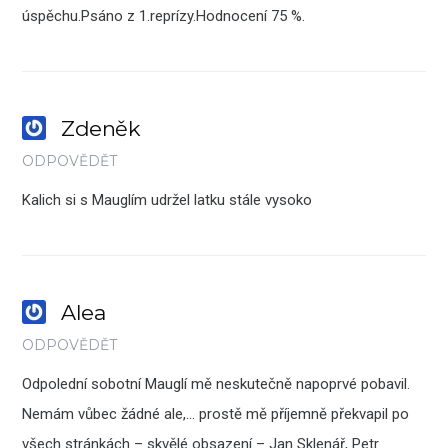
úspěchu.Psáno z 1.reprízy.Hodnocení 75 %.
Zdeněk
ODPOVĚDĚT
Kalich si s Mauglím udržel latku stále vysoko
Alea
ODPOVĚDĚT
Odpolední sobotní Mauglí mě neskutečně napoprvé pobavil.
Nemám vůbec žádné ale,… prostě mě příjemně překvapil po
všech stránkách – skvělé obsazení – Jan Sklenář, Petr