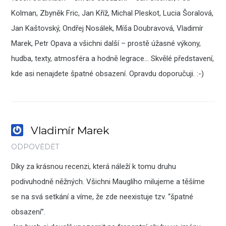
Kolman, Zbyněk Fric, Jan Kříž, Michal Pleskot, Lucia Šoralová,
Jan Kaštovský, Ondřej Nosálek, Míša Doubravová, Vladimír
Marek, Petr Opava a všichni další – prostě úžasné výkony,
hudba, texty, atmosféra a hodně legrace… Skvělé představení,
kde asi nenajdete špatné obsazení. Opravdu doporučuji. :-)
Vladimír Marek
ODPOVĚDĚT
Díky za krásnou recenzi, která náleží k tomu druhu
podivuhodně něžných. Všichni Mauglího milujeme a těšíme
se na svá setkání a víme, že zde neexistuje tzv. “špatné
obsazení”.