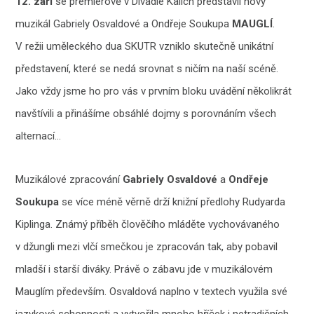
12. září
se premiérově v Divadle Kalich představil nový
muzikál Gabriely Osvaldové a Ondřeje Soukupa
MAUGLÍ
.
V režii uměleckého dua SKUTR vzniklo skutečně unikátní
představení, které se nedá srovnat s ničím na naší scéně.
Jako vždy jsme ho pro vás v prvním bloku uvádění několikrát
navštívili a přinášíme obsáhlé dojmy s porovnáním všech
alternací…
Muzikálové zpracování
Gabriely Osvaldové
a
Ondřeje
Soukupa
se více méně věrně drží knižní předlohy Rudyarda
Kiplinga. Známý příběh člověčího mláděte vychovávaného
v džungli mezi vlčí smečkou je zpracován tak, aby pobavil
mladší i starší diváky. Právě o zábavu jde v muzikálovém
Mauglím především. Osvaldová naplno v textech využila své
jazykové schopnosti a vytvořila mnoho hříček i netradičních