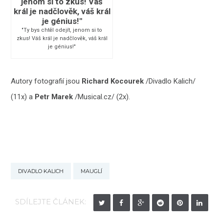
"Ty bys chtěl odejít, jenom si to
zkus! Váš král je nadčlověk, váš král
je génius!"
Autory fotografií jsou
Richard Kocourek
/Divadlo Kalich/
(11x) a
Petr Marek
/Musical.cz/ (2x).
DIVADLO KALICH
MAUGLÍ
SDÍLEJTE ČLÁNEK: