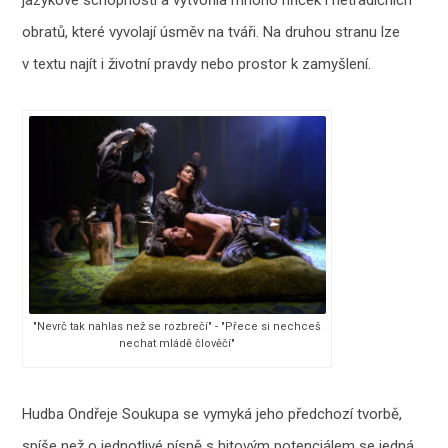
obratů, které vyvolají úsměv na tváři. Na druhou stranu lze
v textu najít i životní pravdy nebo prostor k zamyšlení.
"Nevrč tak nahlas než se rozbrečí" - "Přece si nechceš
nechat mládě člověčí"
Hudba Ondřeje Soukupa se vymyká jeho předchozí tvorbě,
spíše než o jednotlivé písně s hitovým potenciálem se jedná