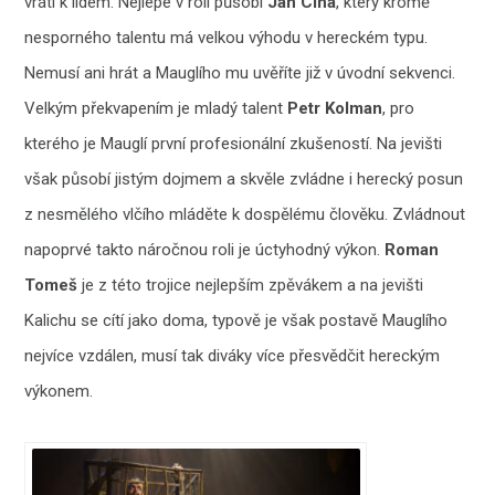
vrátí k lidem. Nejlépe v roli působí
Jan Cina
, který kromě
nesporného talentu má velkou výhodu v hereckém typu.
Nemusí ani hrát a Mauglího mu uvěříte již v úvodní sekvenci.
Velkým překvapením je mladý talent
Petr Kolman
, pro
kterého je Mauglí první profesionální zkušeností. Na jevišti
však působí jistým dojmem a skvěle zvládne i herecký posun
z nesmělého vlčího mláděte k dospělému člověku. Zvládnout
napoprvé takto náročnou roli je úctyhodný výkon.
Roman
Tomeš
je z této trojice nejlepším zpěvákem a na jevišti
Kalichu se cítí jako doma, typově je však postavě Mauglího
nejvíce vzdálen, musí tak diváky více přesvědčit hereckým
výkonem.