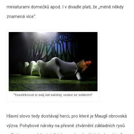
miniaturami domečků apod. I v divadle platí, že „méně někdy
znamená více“.
"Sssvléknout si svůj šat svědivý, ssskví se svítáním"
Hlavní slovo tedy dostávají herci, pro které je Mauglí obrovská
výzva. Pohybové nároky na přesné ztvárnění základních rysů