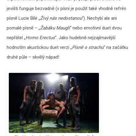
jevišti funguje bezvadně (v písni je použit také vhodně refrén
písně Lucie Bílé „
Živý nás nedostanou
“). Nechybí ale ani
pomalé písně – „
Žabáku Mauglí
“ nebo emotivní duet dvou
nepřátel „
Homo Erectus
“. Jako hudebně nejzajímavější
hodnotím akustickou duet verzi „
Písně o strachu
“ na začátku
druhé půle – skvělý nápad!