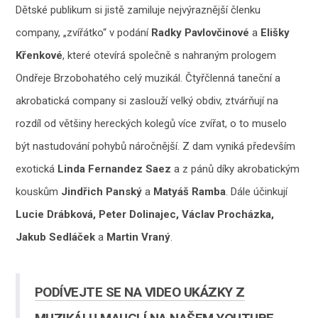
Dětské publikum si jistě zamiluje nejvýraznější členku
company, „zvířátko“ v podání
Radky Pavlovčinové
a
Elišky
Křenkové
, které otevírá společně s nahraným prologem
Ondřeje Brzobohatého celý muzikál. Čtyřčlenná taneční a
akrobatická company si zaslouží velký obdiv, ztvárňují na
rozdíl od většiny hereckých kolegů více zvířat, o to muselo
být nastudování pohybů náročnější. Z dam vyniká především
exotická
Linda Fernandez Saez
a z pánů díky akrobatickým
kouskům
Jindřich Panský
a
Matyáš Ramba
. Dále účinkují
Lucie Drábková, Peter Dolinajec, Václav Procházka,
Jakub Sedláček
a
Martin Vraný
.
PODÍVEJTE SE NA VIDEO UKÁZKY Z