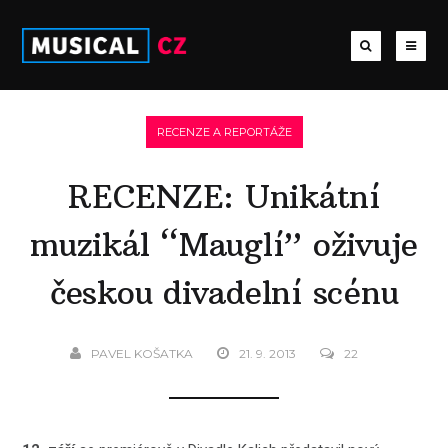
RECENZE A REPORTÁŽE
RECENZE: Unikátní
muzikál “Mauglí” oživuje
českou divadelní scénu
PAVEL KOŠATKA
21. 9. 2013
22