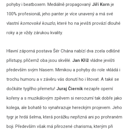
pohyby i beatboxem. Mediálně propagovaný
Jiří Korn
je
100% profesionál, jeho panter je více unavený a má své
vlastní
kornovské kouzlo
, které ho na jevišti provází dlouhé
roky a je vždy zárukou kvality.
Hlavní záporná postava Šér Chána nabízí dva zcela odlišné
přístupy, přičemž oba jsou skvělé.
Jan Kříž
vládne jevišti
především svým hlasem. Mimikou a pohyby do role vkládá i
trochu humoru a v závěru vás donutí ho i litovat. A také se
dočkáte tygřího přemetu!
Juraj Čiernik
nezapře operní
kořeny a s muzikálovým zpěvem si nerozumí tak dobře jako
kolega, ale bohatě to vynahrazuje hereckým projevem. Jeho
tygr je hrdá šelma, která porážku nepřizná ani po prohraném
boji. Především však má přirozené charisma, kterým při