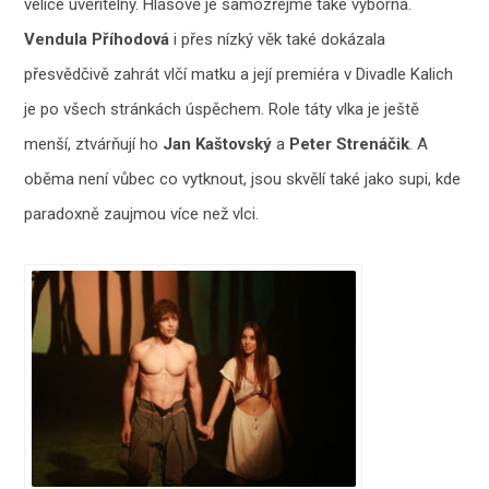
velice uvěřitelný. Hlasově je samozřejmě také výborná.
Vendula Příhodová
i přes nízký věk také dokázala
přesvědčivě zahrát vlčí matku a její premiéra v Divadle Kalich
je po všech stránkách úspěchem. Role táty vlka je ještě
menší, ztvárňují ho
Jan Kaštovský
a
Peter Strenáčik
. A
oběma není vůbec co vytknout, jsou skvělí také jako supi, kde
paradoxně zaujmou více než vlci.