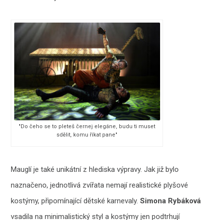
"Do čeho se to pleteš černej elegáne, budu ti muset
sdělit, komu říkat pane"
Mauglí je také unikátní z hlediska výpravy. Jak již bylo
naznačeno, jednotlivá zvířata nemají realistické plyšové
kostýmy, připomínající dětské karnevaly.
Simona Rybáková
vsadila na minimalistický styl a kostýmy jen podtrhují