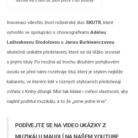
"Nechte mě s vámi žít, jsem přece z vlčí smečky"
Inscenaci vdechlo život režisérské duo
SKUTR
, které
vytvořilo ve spolupráci s choreografkami
Adélou
Laštovkovou Stodolovou
a
Janou Burkiewiczovou
skutečně unikátní představení, které se dá těžko srovnat
s jinými tituly. Po možná až trochu dlouhém pohybovém
úvodu se před námi rozehraje titul, který je stylem nejblíže
kabaretu, ve kterém lidé v různých stylizacích představují
zvířata z Knihy džunglí. Mísí tak lidské i zvířecí vlastnosti, aby
naplnil podtitul muzikálu, a to že „jsme jedné krve“.
PODÍVEJTE SE NA VIDEO UKÁZKY Z
MUZIKÁLU MAUGLÍ NA NAŠEM YOUTUBE