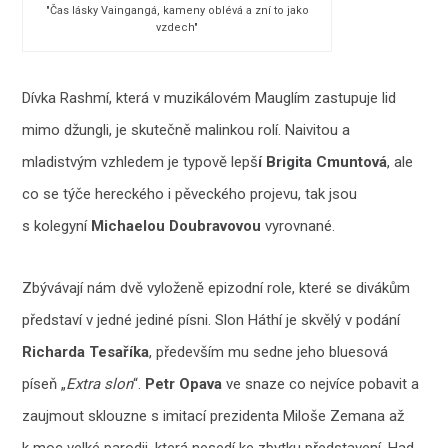
"Čas lásky Vaingangá, kameny oblévá a zní to jako
vzdech"
Dívka Rashmí, která v muzikálovém Mauglím zastupuje lid
mimo džungli, je skutečně malinkou rolí. Naivitou a
mladistvým vzhledem je typově lepš
í Brigita Cmuntová
, ale
co se týče hereckého i pěveckého projevu, tak jsou
s kolegyní
Michaelou Doubravovou
vyrovnané.
Zbývávají nám dvě vyloženě epizodní role, které se divákům
představí v jedné jediné písni. Slon Háthí je skvělý v podání
Richarda Tesaříka
, především mu sedne jeho bluesová
píseň „
Extra slon
“.
Petr Opava
ve snaze co nejvíce pobavit a
zaujmout sklouzne s imitací prezidenta Miloše Zemana až