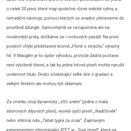
o celek 20 písní, které mají společné různé indické rytmy a
netradiční nástroje, pomocí kterých se snadno přeneseme do
prostředí džungle. Samozřejmě se nezapomíná ani na
modernější prvky, dočkáme se i rockových pasáží. Na první
poslech chybí představení kromě „Písně o strachu“ výrazný
hit. V Mauglím je to spíše výhodou, protože žádná postava
není vyloženě hlavní, a tak by jedna hitová píseň mohla narušit
ucelenost titulu. Diváci očekávající velké árie s gradací a
velkým finišem ale mohou být zklamaní.
Za zmínku stojí dynamický „
Vlčí sněm
“ (jedna z mála
sborových dějových písní), veselá opičí píseň „
Nadčlověk
“
nebo vítězná óda „
Tahat tygra za ocas
“. Zajímavým
experimentem připomínající 4TET je „
Supí píseň
“, která na