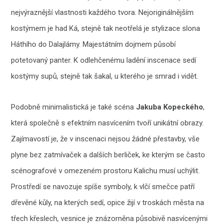
nejvýraznější vlastnosti každého tvora. Nejoriginálnějším
kostýmem je had Ká, stejně tak neotřelá je stylizace slona
Háthího do Dalajlámy. Majestátním dojmem působí
potetovaný panter. K odlehčenému ladění inscenace sedí
kostýmy supů, stejně tak šakal, u kterého je smrad i vidět.
Podobně minimalistická je také scéna
Jakuba Kopeckého
,
která společně s efektním nasvícením tvoří unikátní obrazy.
Zajímavostí je, že v inscenaci nejsou žádné přestavby, vše
plyne bez zatmívaček a dalších berliček, ke kterým se často
scénografové v omezeném prostoru Kalichu musí uchýlit.
Prostředí se navozuje spíše symboly, k vlčí smečce patří
dřevěné kůly, na kterých sedí, opice žijí v troskách města na
třech křeslech, vesnice je znázorněna působivě nasvícenými