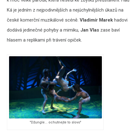
k moc velké parodii, která nesedí ke zbytku představení. Had
Ká je jedním z nejpodivnějších a nejúchylnějších úkazů na
české komerční muzikálové scéně.
Vladimír Marek
hadovi
dodává jedinečné pohyby a mimiku,
Jan Vlas
zase baví
hlasem a replikami při trávení opiček.
"Džungle... ochutnejte to slovo"