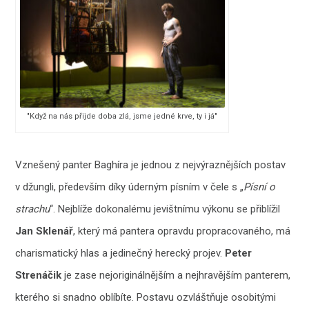
"Když na nás přijde doba zlá, jsme jedné krve, ty i já"
Vznešený panter Baghíra je jednou z nejvýraznějších postav
v džungli, především díky úderným písním v čele s „
Písní o
strachu
“. Nejblíže dokonalému jevištnímu výkonu se přiblížil
Jan Sklenář
, který má pantera opravdu propracovaného, má
charismatický hlas a jedinečný herecký projev.
Peter
Strenáčik
je zase nejoriginálnějším a nejhravějším panterem,
kterého si snadno oblíbíte. Postavu ozvláštňuje osobitými