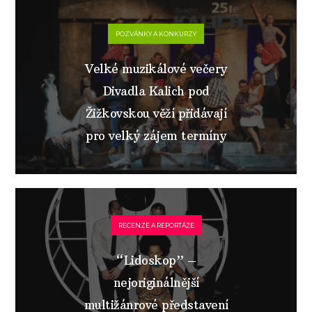
POZVÁNKY A KONKURZY
Velké muzikálové večery
Divadla Kalich pod
Žižkovskou věží přidávají
pro velký zájem termíny
RECENZE A REPORTÁŽE
“Lidoskop” –
nejoriginálnější
multižánrové představení