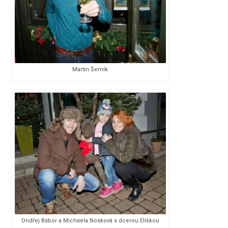
Martin Šemík
Ondřej Bábor a Michaela Nosková s dcerou Eliškou