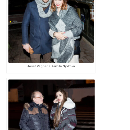
Josef Vágner a Kamila Nývltová