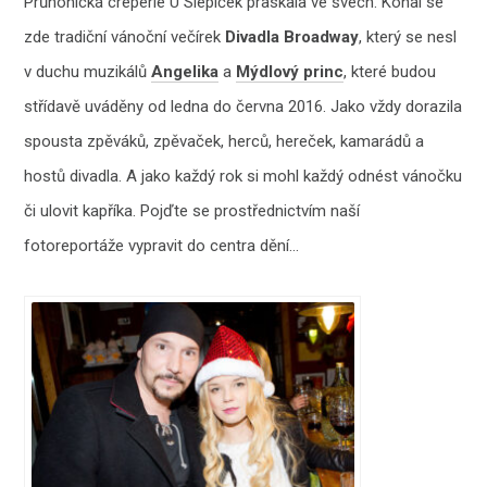
Průhonická creperie U Slepiček praskala ve švech. Konal se
zde tradiční vánoční večírek
Divadla Broadway
, který se nesl
v duchu muzikálů
Angelika
a
Mýdlový princ
, které budou
střídavě uváděny od ledna do června 2016. Jako vždy dorazila
spousta zpěváků, zpěvaček, herců, hereček, kamarádů a
hostů divadla. A jako každý rok si mohl každý odnést vánočku
či ulovit kapříka. Pojďte se prostřednictvím naší
fotoreportáže vypravit do centra dění…