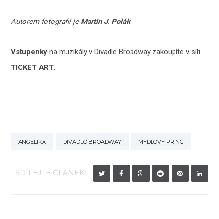
Autorem fotografií je
Martin J. Polák
.
Vstupenky
na muzikály v Divadle Broadway zakoupíte v síti
TICKET ART
.
ANGELIKA
DIVADLO BROADWAY
MÝDLOVÝ PRINC
SDÍLEJTE ČLÁNEK: