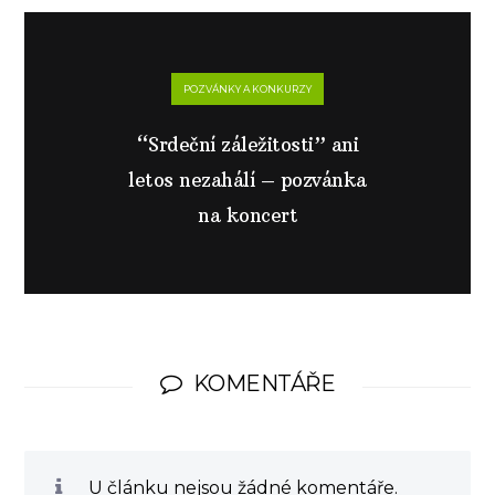
POZVÁNKY A KONKURZY
“Srdeční záležitosti” ani
letos nezahálí – pozvánka
na koncert
KOMENTÁŘE
U článku nejsou žádné komentáře.