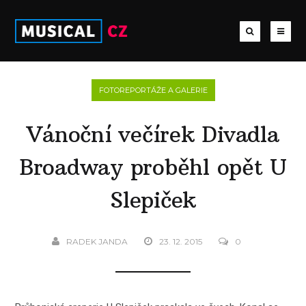
FOTOREPORTÁŽE A GALERIE
Vánoční večírek Divadla
Broadway proběhl opět U
Slepiček
RADEK JANDA
23. 12. 2015
0