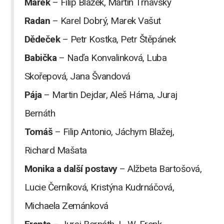
Marek
– Filip Blažek, Martin Trnavský
Radan
– Karel Dobrý, Marek Vašut
Dědeček
– Petr Kostka, Petr Štěpánek
Babička
– Naďa Konvalinková, Luba
Skořepová, Jana Švandová
Pája
– Martin Dejdar, Aleš Háma, Juraj
Bernáth
Tomáš
– Filip Antonio, Jáchym Blažej,
Richard Mašata
Monika a další postavy
– Alžbeta Bartošová,
Lucie Černíková, Kristýna Kudrnáčová,
Michaela Zemánková