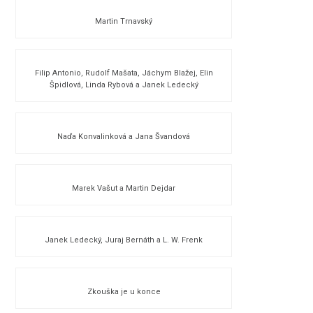
Martin Trnavský
Filip Antonio, Rudolf Mašata, Jáchym Blažej, Elin
Špidlová, Linda Rybová a Janek Ledecký
Naďa Konvalinková a Jana Švandová
Marek Vašut a Martin Dejdar
Janek Ledecký, Juraj Bernáth a L. W. Frenk
Zkouška je u konce