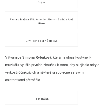
Dejdar
Richard Mašata, Filip Antonio, Jáchym Blažej a Aleš
Háma
L. W. Frenk a Elin Špidlová
Výtvarnice
Simona Rybáková
, která navrhuje kostýmy k
muzikálu, využila prvních zkoušek k tomu, aby si zjistila míry a
velikosti účinkujících a některé si společně se svými
asistentkami přeměřila.
Filip Blažek