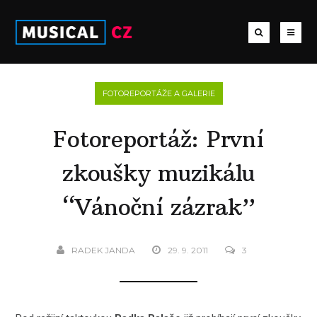
FOTOREPORTÁŽE A GALERIE
Fotoreportáž: První
zkoušky muzikálu
“Vánoční zázrak”
RADEK JANDA
29. 9. 2011
3