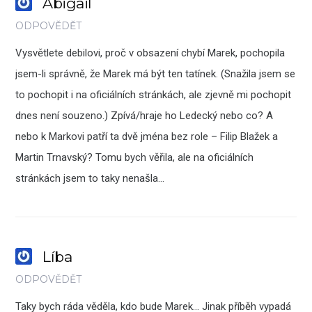
Abigail
ODPOVĚDĚT
Vysvětlete debilovi, proč v obsazení chybí Marek, pochopila
jsem-li správně, že Marek má být ten tatínek. (Snažila jsem se
to pochopit i na oficiálních stránkách, ale zjevně mi pochopit
dnes není souzeno.) Zpívá/hraje ho Ledecký nebo co? A
nebo k Markovi patří ta dvě jména bez role – Filip Blažek a
Martin Trnavský? Tomu bych věřila, ale na oficiálních
stránkách jsem to taky nenašla…
Líba
ODPOVĚDĚT
Taky bych ráda věděla, kdo bude Marek… Jinak příběh vypadá