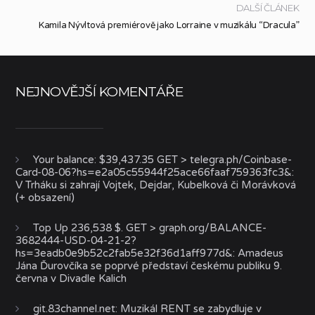
DALŠÍ ČLÁNEK
Kamila Nývltová premiérově jako Lorraine v muzikálu “Dracula”
NEJNOVĚJŠÍ KOMENTÁŘE
Your balance: $39,437.35 GET > telegra.ph/Coinbase-
Card-08-06?hs=e2a05c55944f25ace66faaf759363fc3&
:
V Trháku si zahrají Vojtek, Dejdar, Kubelková či Morávková
(+ obsazení)
Top Up 236,538 $. GET > graph.org/BALANCE-
3682444-USD-04-21-2?
hs=3eadb0e9b52c2fab5e32f36d1aff977d&
:
Amadeus
Jána Ďurovčíka se poprvé představí českému publiku 9.
června v Divadle Kalich
git.83channel.net
:
Muzikál RENT se zabydluje v