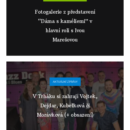
Fotogalerie z představení
“Dáma s kaméliemi” v
hlavní roli s Ivou
Marešovou
AKTUÁLNÍ ZPRÁVY
V Trháku si zahrají Vojtek,
Dejdar, Kubelková či
Morávková (+ obsazení)