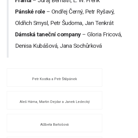
Franta
– Juraj Bernáth, L. W. Frenk
Pánské role
– Ondřej Černý, Petr Ryšavý,
Oldřich Smysl, Petr Šudoma, Jan Tenkrát
Dámská taneční company
– Gloria Fricová,
Denisa Kubášová, Jana Sochůrková
Petr Kostka a Petr Štěpánek
Aleš Háma, Martin Dejdar a Janek Ledecký
Alžbeta Bartošová