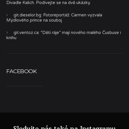
Divadle Kalich. Podívejte se na dvě ukázky.
git.dieselor.bg
:
Fotoreportáž: Carmen vyzvala
Mýdlového prince na souboj
git.ventoz.ca
:
“Děti ráje” mají nového malého Čusbuse i
knihu
FACEBOOK
Sledujte nás také na Instagramu