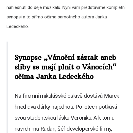
nahlédnutí do děje muzikálu. Nyní vám představíme kompletní
synopsi a to přímo očima samotného autora Janka
Ledeckého.
Synopse „Vánoční zázrak aneb
sliby se mají plnit o Vánocích“
očima Janka Ledeckého
Na firemní mikulášské oslavě dostává Marek
hned dva dárky najednou. Po letech potkává
svou studentskou lásku Veroniku. A k tomu
navrch mu Radan, šéf developerské firmy,