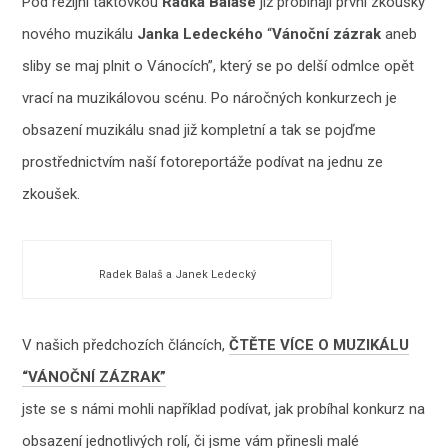
Pod režijní taktovkou
Radka Balaše
již probíhají první zkoušky
nového muzikálu
Janka Ledeckého
“
Vánoční zázrak
aneb
sliby se maj plnit o Vánocích”, který se po delší odmlce opět
vrací na muzikálovou scénu. Po náročných konkurzech je
obsazení muzikálu snad již kompletní a tak se pojďme
prostřednictvím naší fotoreportáže podívat na jednu ze
zkoušek.
Radek Balaš a Janek Ledecký
V našich předchozích článcích,
ČTĚTE VÍCE O MUZIKÁLU
“VÁNOČNÍ ZÁZRAK”
jste se s námi mohli například podívat, jak probíhal konkurz na
obsazení jednotlivých rolí, či jsme vám přinesli malé