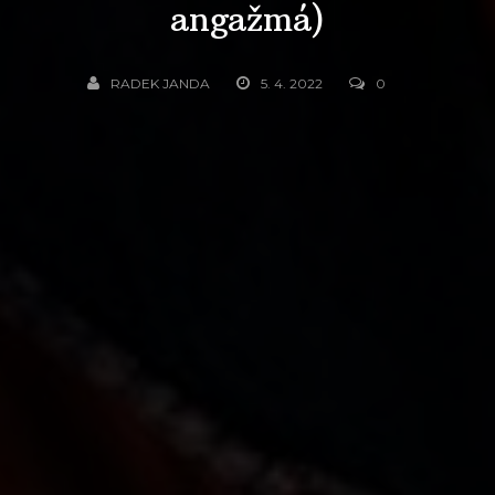
angažmá)
RADEK JANDA
5. 4. 2022
0