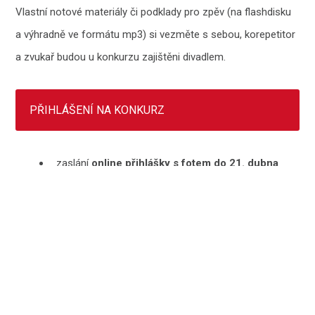
Vlastní notové materiály či podklady pro zpěv (na flashdisku
a výhradně ve formátu mp3) si vezměte s sebou, korepetitor
a zvukař budou u konkurzu zajištěni divadlem.
PŘIHLÁŠENÍ NA KONKURZ
zaslání
online přihlášky
s fotem do 21. dubna
2022
online přihlášku naleznete
>ZDE<