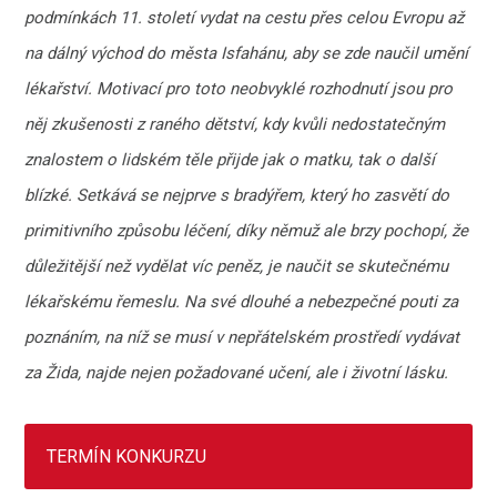
podmínkách 11. století vydat na cestu přes celou Evropu až
na dálný východ do města Isfahánu, aby se zde naučil umění
lékařství. Motivací pro toto neobvyklé rozhodnutí jsou pro
něj zkušenosti z raného dětství, kdy kvůli nedostatečným
znalostem o lidském těle přijde jak o matku, tak o další
blízké. Setkává se nejprve s bradýřem, který ho zasvětí do
primitivního způsobu léčení, díky němuž ale brzy pochopí, že
důležitější než vydělat víc peněz, je naučit se skutečnému
lékařskému řemeslu. Na své dlouhé a nebezpečné pouti za
poznáním, na níž se musí v nepřátelském prostředí vydávat
za Žida, najde nejen požadované učení, ale i životní lásku.
TERMÍN KONKURZU