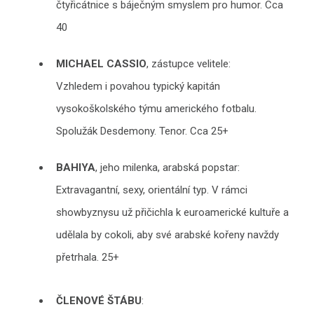
čtyřicátnice s báječným smyslem pro humor. Cca
40
MICHAEL CASSIO
, zástupce velitele:
Vzhledem i povahou typický kapitán
vysokoškolského týmu amerického fotbalu.
Spolužák Desdemony. Tenor. Cca 25+
BAHIYA
, jeho milenka, arabská popstar:
Extravagantní, sexy, orientální typ. V rámci
showbyznysu už přičichla k euroamerické kultuře a
udělala by cokoli, aby své arabské kořeny navždy
přetrhala. 25+
ČLENOVÉ ŠTÁBU
: