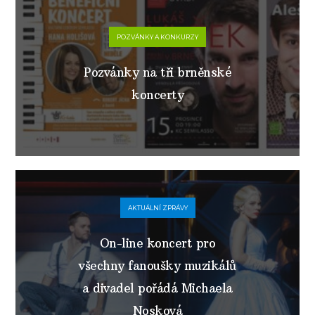
POZVÁNKY A KONKURZY
Pozvánky na tři brněnské
koncerty
AKTUÁLNÍ ZPRÁVY
On-line koncert pro
všechny fanoušky muzikálů
a divadel pořádá Michaela
Nosková