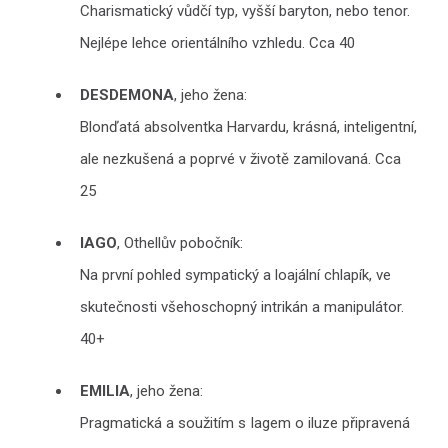
Charismatický vůdčí typ, vyšší baryton, nebo tenor.
Nejlépe lehce orientálního vzhledu. Cca 40
DESDEMONA
, jeho žena:
Blonďatá absolventka Harvardu, krásná, inteligentní,
ale nezkušená a poprvé v životě zamilovaná. Cca
25
IAGO
, Othellův pobočník:
Na první pohled sympatický a loajální chlapík, ve
skutečnosti všehoschopný intrikán a manipulátor.
40+
EMILIA
, jeho žena:
Pragmatická a soužitím s Iagem o iluze připravená