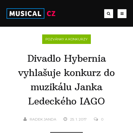
POZVÁNKY A KONKURZY
Divadlo Hybernia
vyhlašuje konkurz do
muzikálu Janka
Ledeckého IAGO
RADEK JANDA
25. 1. 2017
0