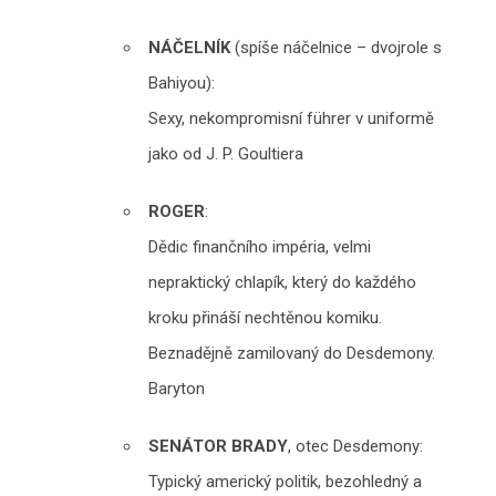
NÁČELNÍK
(spíše náčelnice – dvojrole s
Bahiyou):
Sexy, nekompromisní führer v uniformě
jako od J. P. Goultiera
ROGER
:
Dědic finančního impéria, velmi
nepraktický chlapík, který do každého
kroku přináší nechtěnou komiku.
Beznadějně zamilovaný do Desdemony.
Baryton
SENÁTOR BRADY
, otec Desdemony:
Typický americký politik, bezohledný a