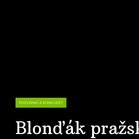
POZVÁNKY A KONKURZY
Blonďák pražs