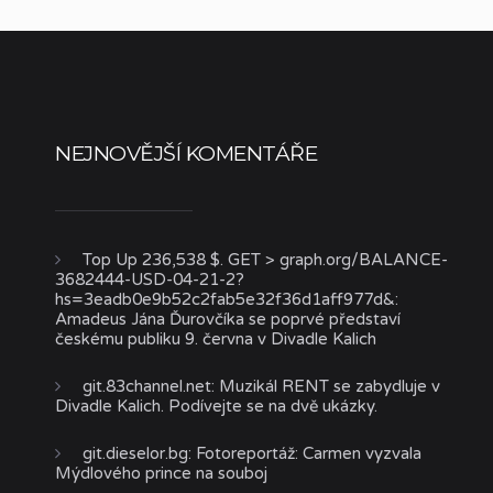
NEJNOVĚJŠÍ KOMENTÁŘE
Top Up 236,538 $. GET > graph.org/BALANCE-
3682444-USD-04-21-2?
hs=3eadb0e9b52c2fab5e32f36d1aff977d&
:
Amadeus Jána Ďurovčíka se poprvé představí
českému publiku 9. června v Divadle Kalich
git.83channel.net
:
Muzikál RENT se zabydluje v
Divadle Kalich. Podívejte se na dvě ukázky.
git.dieselor.bg
:
Fotoreportáž: Carmen vyzvala
Mýdlového prince na souboj