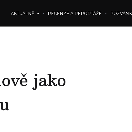
AKTUÁLNĚ
RECENZE A REPORTÁŽE
POZVÁNK
ově jako
u