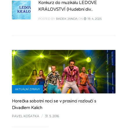
Konkurz do muzikálu LEDOVÉ
KRÁLOVSTVÍ (Hudební div...
POSTED
BY
RADEK JANDA
ON
19. 4. 2025
AKTUÁLNÍ ZPRÁVY
Horečka sobotní noci se v prosinci rozloučí s
Divadlem Kalich
PAVEL KOŠATKA
/
31. 5. 2016