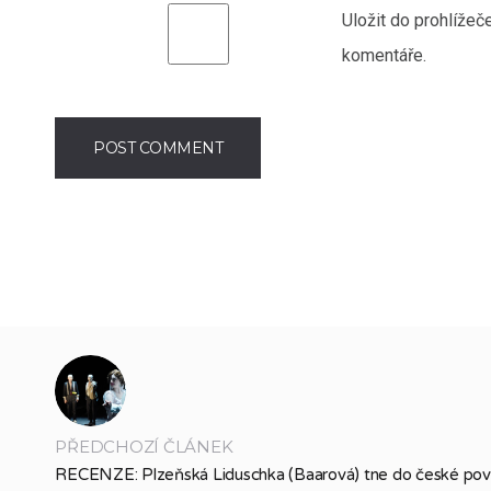
Uložit do prohlíže
komentáře.
PŘEDCHOZÍ ČLÁNEK
RECENZE: Plzeňská Liduschka (Baarová) tne do české povah