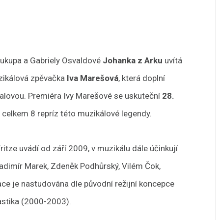
oukupa a Gabriely Osvaldové
Johanka z Arku
uvítá
uzikálová zpěvačka
Iva Marešová
, která doplní
ralovou. Premiéra Ivy Marešové se uskuteční
28.
celkem 8 repríz této muzikálové legendy.
ritze uvádí od září 2009, v muzikálu dále účinkují
Vladimír Marek, Zdeněk Podhůrský, Vilém Čok,
ace je nastudována dle původní režijní koncepce
astika (2000-2003).