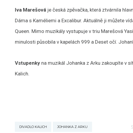
Iva Marešová
je česká zpěvačka, která ztvárnila hlav
Dáma s Kaméliemi a Excalibur. Aktuálně ji můžete víd
Queen. Mimo muzikály vystupuje v triu Marešová Yasi
minulosti působila v kapelách 999 a Deset očí. Johanka
Vstupenky
na muzikál Johanka z Arku zakoupíte v sí
Kalich.
DIVADLO KALICH
JOHANKA Z ARKU