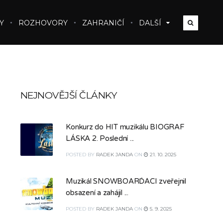
Y
ROZHOVORY
ZAHRANIČÍ
DALŠÍ
NEJNOVĚJŠÍ ČLÁNKY
Konkurz do HIT muzikálu BIOGRAF
LÁSKA 2. Poslední ...
POSTED
BY
RADEK JANDA
ON
21. 10. 2025
Muzikál SNOWBOARĎÁCI zveřejnil
obsazení a zahájil ...
POSTED
BY
RADEK JANDA
ON
5. 9. 2025