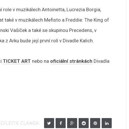
ní role v muzikálech Antoinetta, Lucrezia Borgia,
at také v muzikálech Mefisto a Freddie: The King of
nski Vašíček a také se skupinou Precedens, v
 z Arku bude její první rolí v Divadle Kalich.
ti
TICKET ART
nebo na
oficiální stránkách
Divadla
SDÍLEJTE ČLÁNEK: