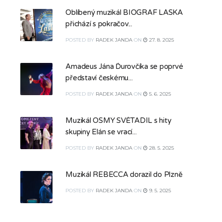
Oblíbený muzikál BIOGRAF LÁSKA
přichází s pokračov...
POSTED
BY
RADEK JANDA
ON
27. 8. 2025
Amadeus Jána Ďurovčíka se poprvé
představí českému...
POSTED
BY
RADEK JANDA
ON
5. 6. 2025
Muzikál OSMÝ SVĚTADÍL s hity
skupiny Elán se vrací...
POSTED
BY
RADEK JANDA
ON
28. 5. 2025
Muzikál REBECCA dorazil do Plzně
POSTED
BY
RADEK JANDA
ON
9. 5. 2025