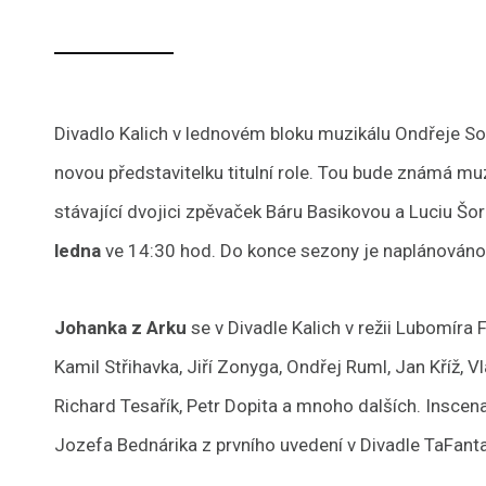
Divadlo Kalich v lednovém bloku muzikálu Ondřeje S
novou představitelku titulní role. Tou bude známá m
stávající dvojici zpěvaček Báru Basikovou a Luciu Šo
ledna
ve 14:30 hod. Do konce sezony je naplánováno 
Johanka z Arku
se v Divadle Kalich v režii Lubomíra F
Kamil Střihavka, Jiří Zonyga, Ondřej Ruml, Jan Kříž, 
Richard Tesařík, Petr Dopita a mnoho dalších. Inscen
Jozefa Bednárika z prvního uvedení v Divadle TaFant