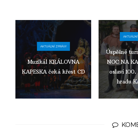
AKTUÁLNÍ
AKTUÁLNÍ ZPRÁVY
Úspěšné tur
Muzikál KRÁLOVNA
NOC NA K
KAPESKA čeká křest CD
oslaví 100.
hradu Ka
KOM