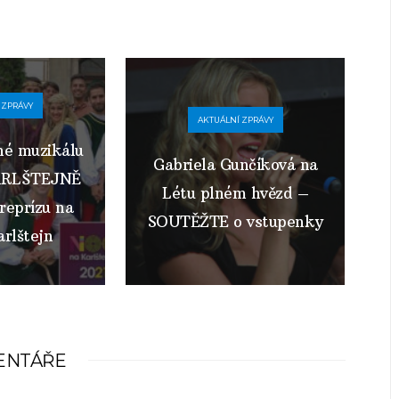
 ZPRÁVY
AKTUÁLNÍ ZPRÁVY
né muzikálu
Gabriela Gunčíková na
ARLŠTEJNĚ
Létu plném hvězd –
 reprízu na
SOUTĚŽTE o vstupenky
rlštejn
ENTÁŘE