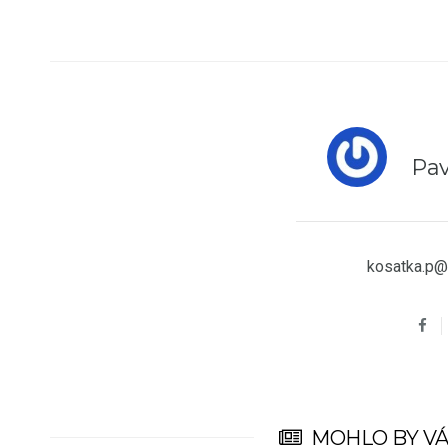
Pav
kosatka.p@
MOHLO BY VÁ