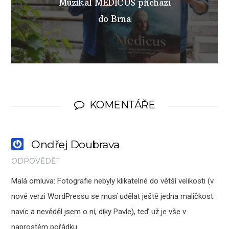
Muzikál MEDICUS přichází
do Brna
KOMENTÁŘE
Ondřej Doubrava
ODPOVĚDĚT
Malá omluva: Fotografie nebyly klikatelné do větší velikosti (v
nové verzi WordPressu se musí udělat ještě jedna maličkost
navíc a nevěděl jsem o ní, díky Pavle), teď už je vše v
naprostém pořádku.