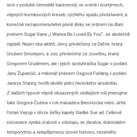
sice v podobě černobílé barevnosti, ve scéně i kostýmech,
vtipných komiksových kreseb, rychlého spádu představení, a
konečně nezapomenutelné písně dívky se srdcem na dlani
jménem Sugar Kane „I Wanna Be Loved By You“…se skutečně
vyplatil. Nejen oba aktéři, Jerry, převlečený za Dafné, hraný
Urošem Smolejem, a Joe, převlečený za Josefinu, hraný
Gregorem Grudenem, ale i jejich spoluhráčka Sugar v podání
Jany Župančič, a milionář jménem Osgood Fielding v podání
Janeze Stariny, tvořili skvělé jádro hereckého ansámblu.
Z dalších typově vtipně obsazených vedlejších rolí jmenujme
také Gregora Čušina v roli manažera Bienstocka nebo Jette
Ostan Vejrup v úloze šéfky kapely Sladké Sue ad. Celkově
inscenace vyniká zralostí v odstupu, ve zkratce, dokonalém
temporytmu a velepříjemnou úrovní humoru, neseného