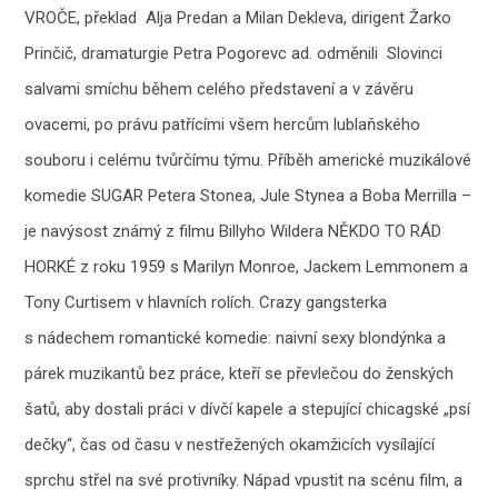
VROČE, překlad Alja Predan a Milan Dekleva, dirigent Žarko
Prinčič, dramaturgie Petra Pogorevc ad. odměnili Slovinci
salvami smíchu během celého představení a v závěru
ovacemi, po právu patřícími všem hercům lublaňského
souboru i celému tvůrčímu týmu. Příběh americké muzikálové
komedie SUGAR Petera Stonea, Jule Stynea a Boba Merrilla –
je navýsost známý z filmu Billyho Wildera NĚKDO TO RÁD
HORKÉ z roku 1959 s Marilyn Monroe, Jackem Lemmonem a
Tony Curtisem v hlavních rolích. Crazy gangsterka
s nádechem romantické komedie: naivní sexy blondýnka a
párek muzikantů bez práce, kteří se převlečou do ženských
šatů, aby dostali práci v dívčí kapele a stepující chicagské „psí
dečky“, čas od času v nestřežených okamžicích vysílající
sprchu střel na své protivníky. Nápad vpustit na scénu film, a