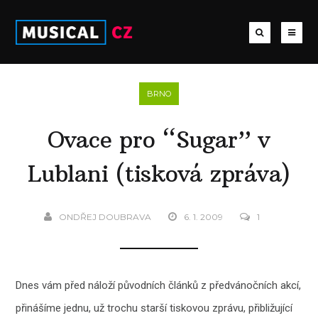
BRNO
Ovace pro “Sugar” v
Lublani (tisková zpráva)
ONDŘEJ DOUBRAVA
6. 1. 2009
1
Dnes vám před náloží původních článků z předvánočních akcí,
přinášíme jednu, už trochu starší tiskovou zprávu, přibližující