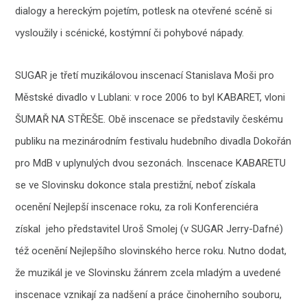
dialogy a hereckým pojetím, potlesk na otevřené scéně si
vysloužily i scénické, kostýmní či pohybové nápady.
SUGAR je třetí muzikálovou inscenací Stanislava Moši pro
Městské divadlo v Lublani: v roce 2006 to byl KABARET, vloni
ŠUMAŘ NA STŘEŠE. Obě inscenace se představily českému
publiku na mezinárodním festivalu hudebního divadla Dokořán
pro MdB v uplynulých dvou sezonách. Inscenace KABARETU
se ve Slovinsku dokonce stala prestižní, neboť získala
ocenění Nejlepší inscenace roku, za roli Konferenciéra
získal jeho představitel Uroš Smolej (v SUGAR Jerry-Dafné)
též ocenění Nejlepšího slovinského herce roku. Nutno dodat,
že muzikál je ve Slovinsku žánrem zcela mladým a uvedené
inscenace vznikají za nadšení a práce činoherního souboru,