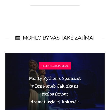
MOHLO BY VÁS TAKÉ ZAJÍMAT
RECENZE A REPORTÁŽE
Monty Python’s Spamalot
v Brně aneb Jak zkusit
rozlousknout
dramaturgický kokosák