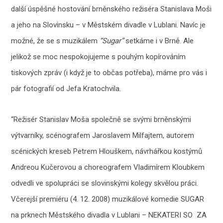
další úspěšné hostování brněnského režiséra Stanislava Moši
a jeho na Slovinsku – v Městském divadle v Lublani. Navíc je
možné, že se s muzikálem
“Sugar”
setkáme i v Brně. Ale
jelikož se moc nespokojujeme s pouhým kopírováním
tiskových zpráv (i když je to občas potřeba), máme pro vás i
pár fotografií od Jefa Kratochvila.
“Režisér Stanislav Moša společně se svými brněnskými
výtvarníky, scénografem Jaroslavem Milfajtem, autorem
scénických kreseb Petrem Hlouškem, návrhářkou kostýmů
Andreou Kučerovou a choreografem Vladimírem Kloubkem
odvedli ve spolupráci se slovinskými kolegy skvělou práci.
Včerejší premiéru (4. 12. 2008) muzikálové komedie SUGAR
na prknech Městského divadla v Lublani – NEKATERI SO ZA