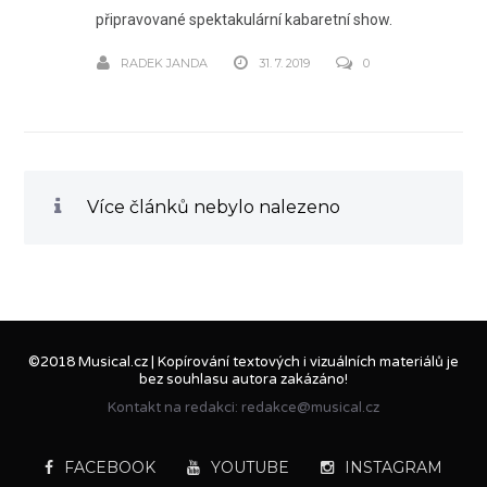
připravované spektakulární kabaretní show.
RADEK JANDA
31. 7. 2019
0
Více článků nebylo nalezeno
©2018 Musical.cz | Kopírování textových i vizuálních materiálů je
bez souhlasu autora zakázáno!
Kontakt na redakci: redakce@musical.cz
FACEBOOK
YOUTUBE
INSTAGRAM