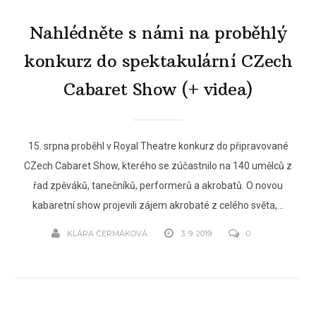
Nahlédněte s námi na proběhlý
konkurz do spektakulární CZech
Cabaret Show (+ videa)
15. srpna proběhl v Royal Theatre konkurz do připravované
CZech Cabaret Show, kterého se zúčastnilo na 140 umělců z
řad zpěváků, tanečníků, performerů a akrobatů. O novou
kabaretní show projevili zájem akrobaté z celého světa,...
KLÁRA ČERMÁKOVÁ
3. 9. 2019
0