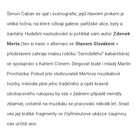
Šimon Caban se ujal i scénografie, jejiž hlavním prvkem je
veliká točna, na které ožívají galerie, pařížské ulice, byty a
šantány. Hudební nastudování si pohlídal sám autor
Zdenek
Merta
(ten si navíc v alternaci se
Stanem Slovákem
v
představení zahraje malou roličku “černobílého” kabaretiéra)
ve spolupráci s Karlem Cónem. Dirigovat bude i mladý Martin
Procházka. Pokud jste obdivovateli Mertovy muzikálové
tvorby, melodie plné jeho tradičního a opět krásně
obohaceného rukopisu by vás v žádném případě neměly
zklamat, ostatně na muzikálu se pracovalo několik let. Snad
vás její krátké fragmenty ve čtyřminutové ukázce zaujmou,
nás určitě ano.