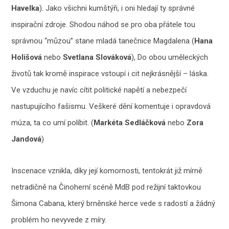
Havelka
). Jako všichni kumštýři, i oni hledají ty správné
inspirační zdroje. Shodou náhod se pro oba přátele tou
správnou “můzou” stane mladá tanečnice Magdalena (
Hana
Holišová
nebo
Svetlana Slováková
), Do obou uměleckých
životů tak kromě inspirace vstoupí i cit nejkrásnější – láska.
Ve vzduchu je navíc cítit politické napětí a nebezpečí
nastupujícího fašismu. Veškeré dění komentuje i opravdová
múza, ta co umí políbit. (
Markéta Sedláčková
nebo
Zora
Jandová
)
Inscenace vznikla, díky její komornosti, tentokrát již mírně
netradičně na Činoherní scéně MdB pod režijní taktovkou
Šimona Cabana, který brněnské herce vede s radostí a žádný
problém ho nevyvede z míry.