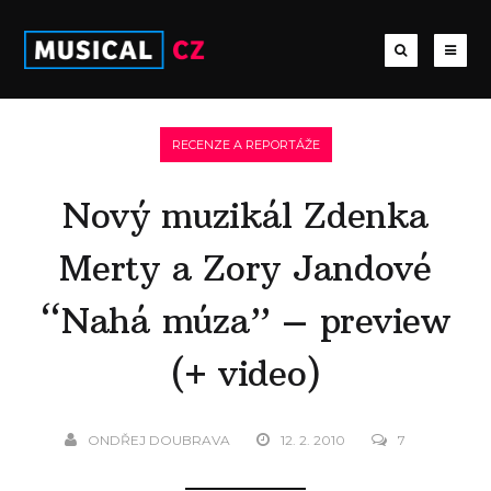
RECENZE A REPORTÁŽE
Nový muzikál Zdenka
Merty a Zory Jandové
“Nahá múza” – preview
(+ video)
ONDŘEJ DOUBRAVA
12. 2. 2010
7