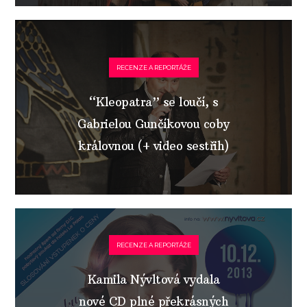
RECENZE A REPORTÁŽE
“Kleopatra” se loučí, s
Gabrielou Gunčíkovou coby
královnou (+ video sestřih)
RECENZE A REPORTÁŽE
Kamila Nývltová vydala
nové CD plné překrásných