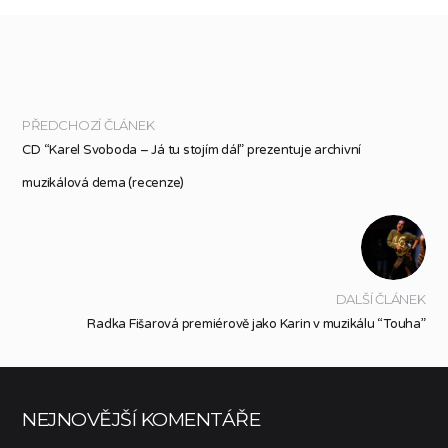
PŘEDCHOZÍ ČLÁNEK
CD “Karel Svoboda – Já tu stojím dál” prezentuje archivní
muzikálová dema (recenze)
DALŠÍ ČLÁNEK
Radka Fišarová premiérově jako Karin v muzikálu “Touha”
NEJNOVĚJŠÍ KOMENTÁŘE