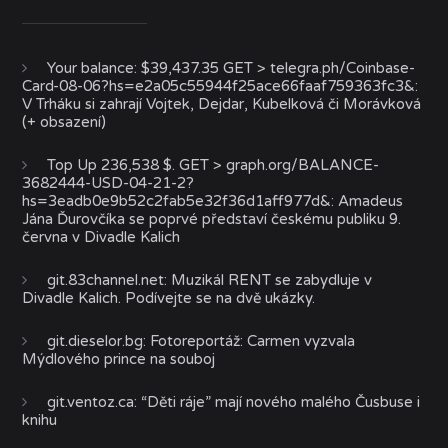
Your balance: $39,437.35 GET > telegra.ph/Coinbase-
Card-08-06?hs=e2a05c55944f25ace66faaf759363fc3&
:
V Trháku si zahrají Vojtek, Dejdar, Kubelková či Morávková
(+ obsazení)
Top Up 236,538 $. GET > graph.org/BALANCE-
3682444-USD-04-21-2?
hs=3eadb0e9b52c2fab5e32f36d1aff977d&
:
Amadeus
Jána Ďurovčíka se poprvé představí českému publiku 9.
června v Divadle Kalich
git.83channel.net
:
Muzikál RENT se zabydluje v
Divadle Kalich. Podívejte se na dvě ukázky.
git.dieselor.bg
:
Fotoreportáž: Carmen vyzvala
Mýdlového prince na souboj
git.ventoz.ca
:
“Děti ráje” mají nového malého Čusbuse i
knihu