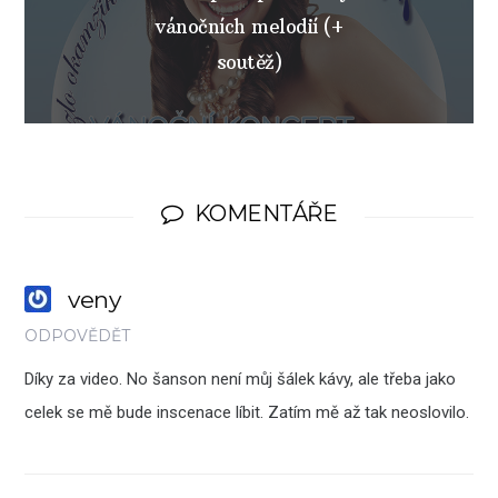
vánočních melodií (+
soutěž)
KOMENTÁŘE
veny
ODPOVĚDĚT
Díky za video. No šanson není můj šálek kávy, ale třeba jako
celek se mě bude inscenace líbit. Zatím mě až tak neoslovilo.