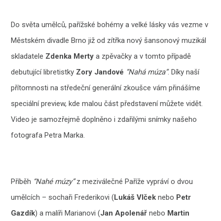
Do světa umělců, pařížské bohémy a velké lásky vás vezme v
Městském divadle Brno již od zítřka nový šansonový muzikál
skladatele
Zdenka Merty
a zpěvačky a v tomto případě
debutující libretistky
Zory Jandové
“Nahá múza”
. Díky naší
přítomnosti na středeční generální zkoušce vám přinášíme
speciální preview, kde malou část představení můžete vidět.
Video je samozřejmě doplněno i zdařilými snímky našeho
fotografa Petra Marka.
Příběh
“Nahé múzy”
z meziválečné Paříže vypráví o dvou
umělcích – sochaři Frederikovi (
Lukáš Vlček
nebo
Petr
Gazdík
) a malíři Marianovi (
Jan Apolenář
nebo
Martin