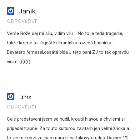
Janík
ODPOVĚDĚT
Verše Bože dej mi sílu, vidím vílu…. No to je teda tragedie,
takže kromě tai-či ještě i Františka rozená básnířka…
Devatero řemesel,desátá bída.U této paní ZJ to tak opravdu
vidím.:(((((((
tmx
ODPOVĚDĚT
Cele predstaveni jsem se nudil, kroutil hlavou a chvilemi si
pripadal trapne. Za touto kulturou zavitam jen velmi zridka a
to vic me mrzi ze jsem narazil na takovyto udes. Davam 1%