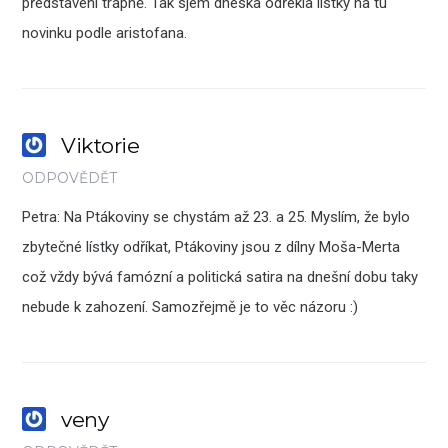
představení trapně. Tak sjem dneska odřekla lístky na tu
novinku podle aristofana.
Viktorie
ODPOVĚDĚT
Petra: Na Ptákoviny se chystám až 23. a 25. Myslím, že bylo
zbytečné lístky odříkat, Ptákoviny jsou z dílny Moša-Merta
což vždy bývá famózní a politická satira na dnešní dobu taky
nebude k zahození. Samozřejmě je to věc názoru :)
veny