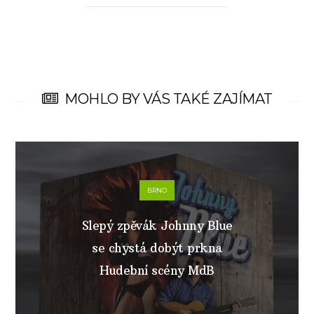
MOHLO BY VÁS TAKÉ ZAJÍMAT
BRNO
Slepý zpěvák Johnny Blue
se chystá dobýt prkna
Hudební scény MdB