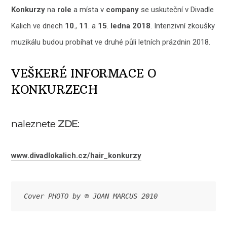
Konkurzy
na
role
a místa v
company
se uskuteční v Divadle
Kalich ve dnech
10
.,
11
. a
15
.
ledna 2018
. Intenzivní zkoušky
muzikálu budou probíhat ve druhé půli letních prázdnin 2018.
VEŠKERÉ INFORMACE O
KONKURZECH
naleznete
ZDE
:
www.divadlokalich.cz/hair_konkurzy
Cover PHOTO by © JOAN MARCUS 2010