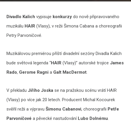
Divadlo Kalich
vypisuje
konkurzy
do nově připravovaného
muzikálu
HAIR
(Vlasy), v režii Šimona Cabana a choreografii
Petry Parvoničové.
Muzikálovou premiérou příští divadelní sezóny Divadla Kalich
bude světová legenda “
HAIR
(Vlasy)” autorské trojice
James
Rado
,
Gerome Ragni
a
Galt MacDermot
.
V překladu
Jiřího Joska
se na pražskou scénu vrátí HAIR
(Vlasy) po více jak 20 letech. Producent Michal Kocourek
svěřil režii a výpravu
Šimonu Cabanovi
, choreografii
Petře
Parvoničové
a pěvecké nastudování
Lubo Dolnému
.