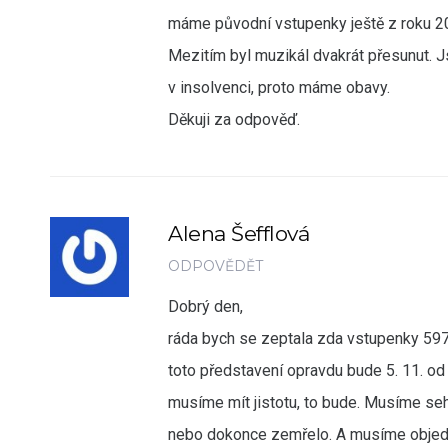
máme původní vstupenky ještě z roku 20
Mezitím byl muzikál dvakrát přesunut. Js
v insolvenci, proto máme obavy.
Děkuji za odpověď.
Alena Šefflová
ODPOVĚDĚT
Dobrý den,
ráda bych se zeptala zda vstupenky 59
toto představení opravdu bude 5. 11. od
musíme mít jistotu, to bude. Musíme se
nebo dokonce zemřelo. A musíme objed