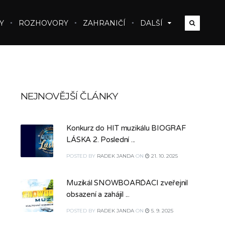
Y
ROZHOVORY
ZAHRANIČÍ
DALŠÍ
NEJNOVĚJŠÍ ČLÁNKY
Konkurz do HIT muzikálu BIOGRAF
LÁSKA 2. Poslední ...
POSTED
BY
RADEK JANDA
ON
21. 10. 2025
Muzikál SNOWBOARĎÁCI zveřejnil
obsazení a zahájil ...
POSTED
BY
RADEK JANDA
ON
5. 9. 2025