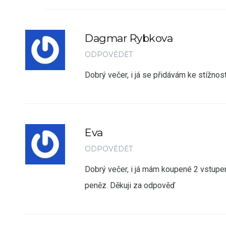
Dagmar Rybkova
ODPOVĚDĚT
Dobrý večer, i já se přidávám ke stížno
Eva
ODPOVĚDĚT
Dobrý večer, i já mám koupené 2 vstupen
peněz. Děkuji za odpověď