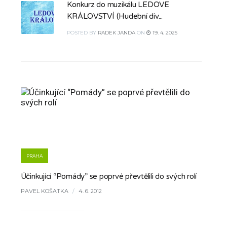
Konkurz do muzikálu LEDOVÉ
KRÁLOVSTVÍ (Hudební div...
POSTED
BY
RADEK JANDA
ON
19. 4. 2025
PRAHA
Účinkující “Pomády” se poprvé převtělili do svých rolí
PAVEL KOŠATKA
/
4. 6. 2012