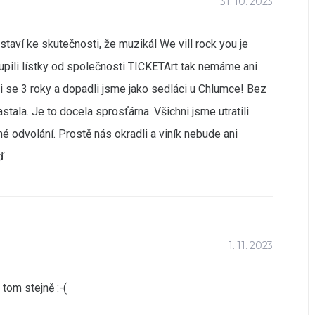
31. 10. 2023
taví ke skutečnosti, že muzikál We vill rock you je
upili lístky od společnosti TICKETArt tak nemáme ani
šili se 3 roky a dopadli jsme jako sedláci u Chlumce! Bez
astala. Je to docela sprosťárna. Všichni jsme utratili
 odvolání. Prostě nás okradli a viník nebude ani
ď
1. 11. 2023
tom stejně :-(