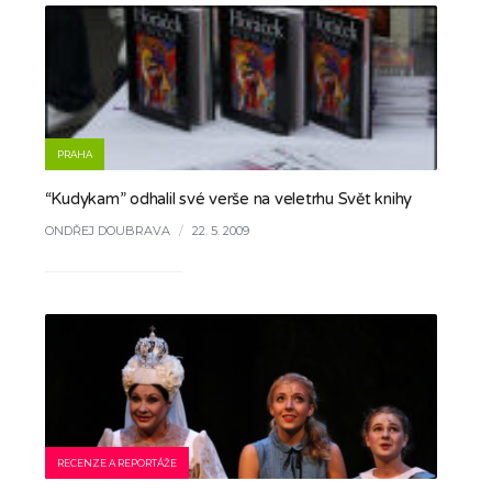
PRAHA
“Kudykam” odhalil své verše na veletrhu Svět knihy
ONDŘEJ DOUBRAVA
/
22. 5. 2009
RECENZE A REPORTÁŽE