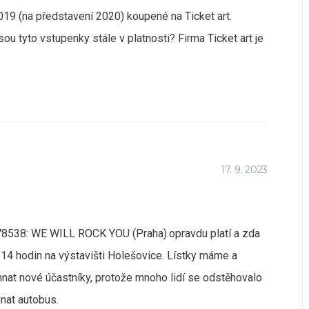
19 (na představení 2020) koupené na Ticket art.
ou tyto vstupenky stále v platnosti? Firma Ticket art je
17. 9. 2023
78538: WE WILL ROCK YOU (Praha).opravdu platí a zda
 14 hodin na výstavišti Holešovice. Lístky máme a
hnat nové účastníky, protože mnoho lidí se odstěhovalo
nat autobus.