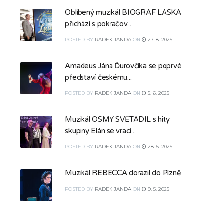
Oblíbený muzikál BIOGRAF LÁSKA
přichází s pokračov...
POSTED
BY
RADEK JANDA
ON
27. 8. 2025
Amadeus Jána Ďurovčíka se poprvé
představí českému...
POSTED
BY
RADEK JANDA
ON
5. 6. 2025
Muzikál OSMÝ SVĚTADÍL s hity
skupiny Elán se vrací...
POSTED
BY
RADEK JANDA
ON
28. 5. 2025
Muzikál REBECCA dorazil do Plzně
POSTED
BY
RADEK JANDA
ON
9. 5. 2025