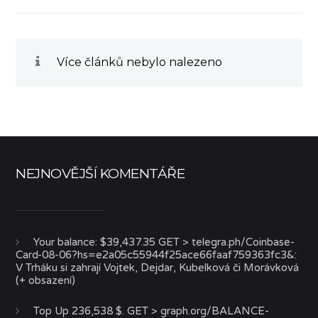
Více článků nebylo nalezeno
NEJNOVĚJŠÍ KOMENTÁŘE
Your balance: $39,437.35 GET > telegra.ph/Coinbase-
Card-08-06?hs=e2a05c55944f25ace66faaf759363fc3&
:
V Trháku si zahrají Vojtek, Dejdar, Kubelková či Morávková
(+ obsazení)
Top Up 236,538 $. GET > graph.org/BALANCE-