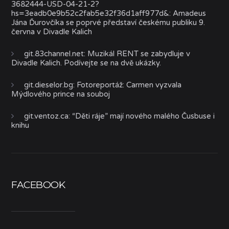
3682444-USD-04-21-2?
hs=3eadb0e9b52c2fab5e32f36d1aff977d&
:
Amadeus
Jána Ďurovčíka se poprvé představí českému publiku 9.
června v Divadle Kalich
git.83channel.net
:
Muzikál RENT se zabydluje v
Divadle Kalich. Podívejte se na dvě ukázky.
git.dieselor.bg
:
Fotoreportáž: Carmen vyzvala
Mýdlového prince na souboj
git.ventoz.ca
:
“Děti ráje” mají nového malého Čusbuse i
knihu
FACEBOOK