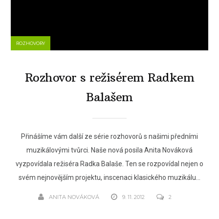
ROZHOVORY
Rozhovor s režisérem Radkem
Balašem
Přinášíme vám další ze série rozhovorů s našimi předními
muzikálovými tvůrci. Naše nová posila Anita Nováková
vyzpovídala režiséra Radka Balaše. Ten se rozpovídal nejen o
svém nejnovějším projektu, inscenaci klasického muzikálu...
ANITA NOVÁKOVÁ
9. 11. 2012
2