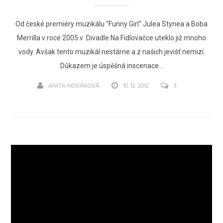
Od české premiéry muzikálu “Funny Girl“ Julea Stynea a Boba
Merrilla v roce 2005 v Divadle Na Fidlovačce uteklo již mnoho
vody. Avšak tento muzikál nestárne a z našich jevišť nemizí.
Důkazem je úspěšná inscenace...
ANITA NOVÁKOVÁ
10. 12. 2012
3