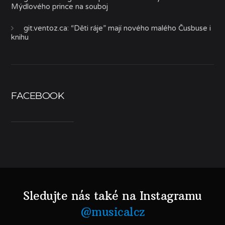
Mýdlového prince na souboj
git.ventoz.ca
:
“Děti ráje” mají nového malého Čusbuse i
knihu
FACEBOOK
Sledujte nás také na Instagramu
@musicalcz