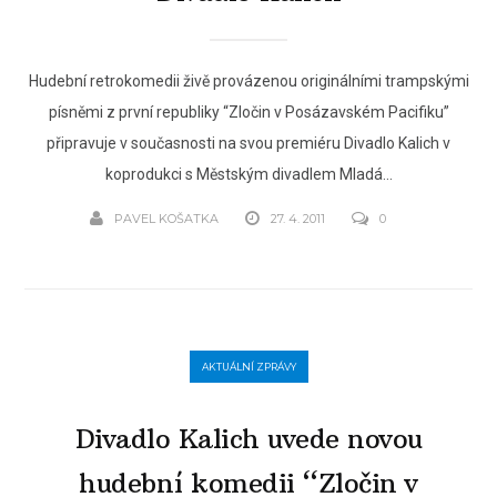
Hudební retrokomedii živě provázenou originálními trampskými
písněmi z první republiky “Zločin v Posázavském Pacifiku”
připravuje v současnosti na svou premiéru Divadlo Kalich v
koprodukci s Městským divadlem Mladá...
PAVEL KOŠATKA
27. 4. 2011
0
AKTUÁLNÍ ZPRÁVY
Divadlo Kalich uvede novou
hudební komedii “Zločin v