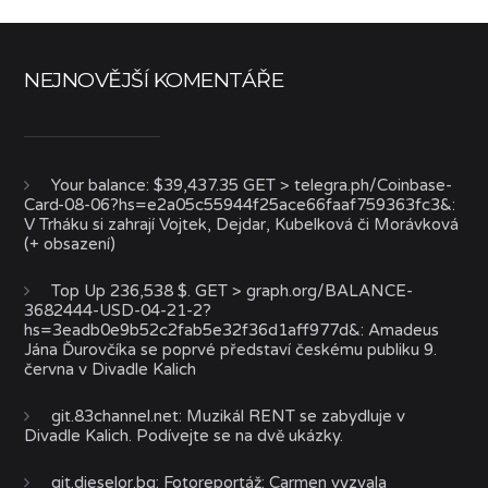
NEJNOVĚJŠÍ KOMENTÁŘE
Your balance: $39,437.35 GET > telegra.ph/Coinbase-
Card-08-06?hs=e2a05c55944f25ace66faaf759363fc3&
:
V Trháku si zahrají Vojtek, Dejdar, Kubelková či Morávková
(+ obsazení)
Top Up 236,538 $. GET > graph.org/BALANCE-
3682444-USD-04-21-2?
hs=3eadb0e9b52c2fab5e32f36d1aff977d&
:
Amadeus
Jána Ďurovčíka se poprvé představí českému publiku 9.
června v Divadle Kalich
git.83channel.net
:
Muzikál RENT se zabydluje v
Divadle Kalich. Podívejte se na dvě ukázky.
git.dieselor.bg
:
Fotoreportáž: Carmen vyzvala