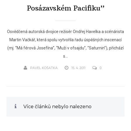
Posázavském Pacifiku”
Osvědčená autorská dvojice režisér Ondřej Havelka a scénárista
Martin Vačkář, která spolu vytvořila řadu úspěšných inscenací
(mj. “Má férová Josefína”, “Muži v ofsajdu”, “Saturnin”), přichází
s...
PAVEL KOŠATKA
15. 4. 2011
0
Více článků nebylo nalezeno