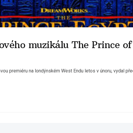
ového muzikálu The Prince of
svou premiéru na londýnském West Endu letos v únoru, vydal před 