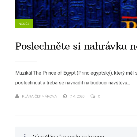
NOSIČE
Poslechněte si nahrávku n
Muzikál The Prince of Egypt (Princ egyptský), který měl 
poslechnout a třeba se navnadit na budoucí návštěvu...
KLÁRA ČERMÁKOVÁ
7. 4. 2020
0
Více článků nebylo nalezeno