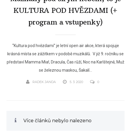
KULTURA POD HVĚZDAMI (+
program a vstupenky)
“Kultura pod hvězdami” je letní open air akce, která spojuje
krásná místa se zážitkem v podobě muzikálů. V již 9. ročníku se
představí Mamma Mia!, Dracula, Čas růží, Noc na Karlštejně, Muž
se železnou maskou, Šakalí...
RADEK JANDA
5. 3. 2020
0
Více článků nebylo nalezeno