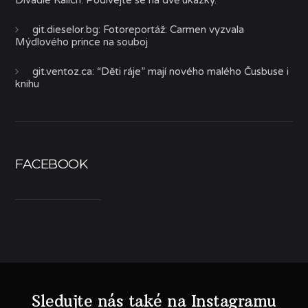
Divadle Kalich. Podívejte se na dvě ukázky.
git.dieselor.bg
:
Fotoreportáž: Carmen vyzvala
Mýdlového prince na souboj
git.ventoz.ca
:
“Děti ráje” mají nového malého Čusbuse i
knihu
FACEBOOK
Sledujte nás také na Instagramu