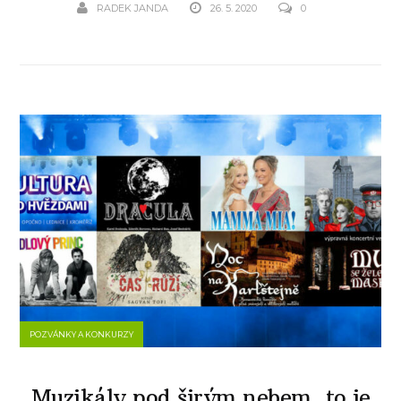
RADEK JANDA
26. 5. 2020
0
POZVÁNKY A KONKURZY
Muzikály pod širým nebem, to je