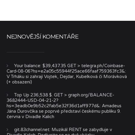
NEJNOVĚJŠÍ KOMENTÁŘE
Your balance: $39,437.35 GET > telegra.ph/Coinbase-
Card-08-06?hs=e2a05c55944f25ace66faaf759363fc3&
:
V Trháku si zahrají Vojtek, Dejdar, Kubelková či Morávková
(+ obsazení)
Top Up 236,538 $. GET > graph.org/BALANCE-
3682444-USD-04-21-2?
hs=3eadb0e9b52c2fab5e32f36d1aff977d&
:
Amadeus
Jána Ďurovčíka se poprvé představí českému publiku 9.
června v Divadle Kalich
git.83channel.net
:
Muzikál RENT se zabydluje v