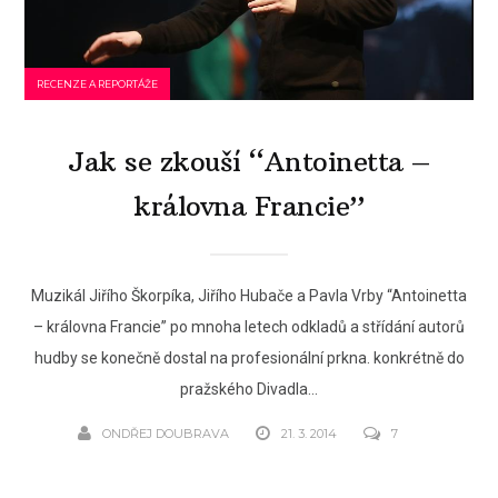
RECENZE A REPORTÁŽE
Jak se zkouší “Antoinetta –
královna Francie”
Muzikál Jiřího Škorpíka, Jiřího Hubače a Pavla Vrby “Antoinetta
– královna Francie” po mnoha letech odkladů a střídání autorů
hudby se konečně dostal na profesionální prkna. konkrétně do
pražského Divadla...
ONDŘEJ DOUBRAVA
21. 3. 2014
7