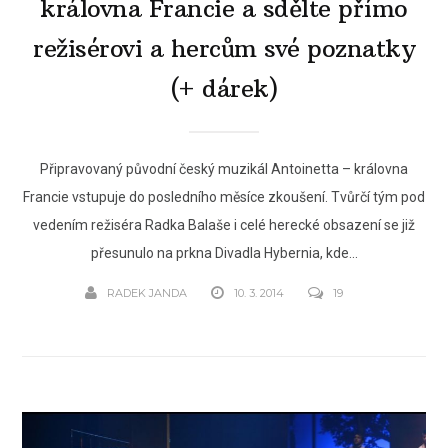
královna Francie a sdělte přímo
režisérovi a hercům své poznatky
(+ dárek)
Připravovaný původní český muzikál Antoinetta – královna
Francie vstupuje do posledního měsíce zkoušení. Tvůrčí tým pod
vedením režiséra Radka Balaše i celé herecké obsazení se již
přesunulo na prkna Divadla Hybernia, kde...
RADEK JANDA
10. 3. 2014
19