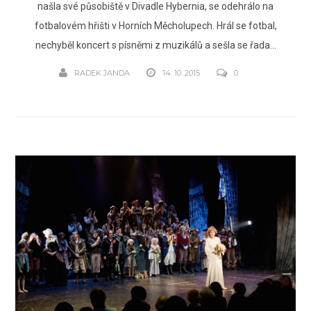
našla své působiště v Divadle Hybernia, se odehrálo na
fotbalovém hřišti v Horních Měcholupech. Hrál se fotbal,
nechyběl koncert s písněmi z muzikálů a sešla se řada...
RADEK JANDA
14. 10. 2015
0