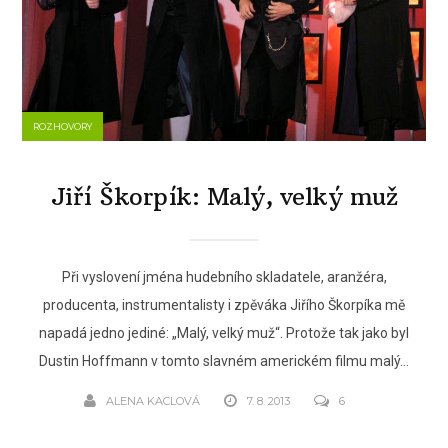
ROZHOVORY
Jiří Škorpík: Malý, velký muž
Při vyslovení jména hudebního skladatele, aranžéra,
producenta, instrumentalisty i zpěváka Jiřího Škorpíka mě
napadá jedno jediné: „Malý, velký muž“. Protože tak jako byl
Dustin Hoffmann v tomto slavném americkém filmu malý...
ALENA KACLOVÁ
7. 8. 2013
6