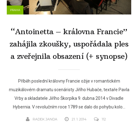
PRAHA
“Antoinetta – královna Francie”
zahájila zkoušky, uspořádala ples
a zveřejnila obsazení (+ synopse)
Příběh poslední královny Francie ožije v romantickém
muzikálovém dramatu scenáristy Jiřího Hubače, textaře Pavla
Vrby a skladatele Jiřího Škorpíka 9. dubna 2014 v Divadle
Hybernia. V revolučním roce 1789 se dalo do pohybu kolo...
RADEK JANDA
21. 1. 2014
112