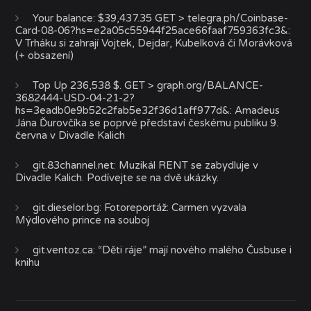
Your balance: $39,437.35 GET > telegra.ph/Coinbase-
Card-08-06?hs=e2a05c55944f25ace66faaf759363fc3&
:
V Trháku si zahrají Vojtek, Dejdar, Kubelková či Morávková
(+ obsazení)
Top Up 236,538 $. GET > graph.org/BALANCE-
3682444-USD-04-21-2?
hs=3eadb0e9b52c2fab5e32f36d1aff977d&
:
Amadeus
Jána Ďurovčíka se poprvé představí českému publiku 9.
června v Divadle Kalich
git.83channel.net
:
Muzikál RENT se zabydluje v
Divadle Kalich. Podívejte se na dvě ukázky.
git.dieselor.bg
:
Fotoreportáž: Carmen vyzvala
Mýdlového prince na souboj
git.ventoz.ca
:
“Děti ráje” mají nového malého Čusbuse i
knihu