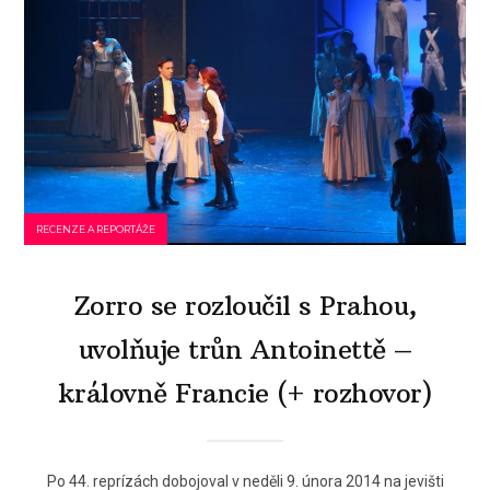
RECENZE A REPORTÁŽE
Zorro se rozloučil s Prahou,
uvolňuje trůn Antoinettě –
královně Francie (+ rozhovor)
Po 44. reprízách dobojoval v neděli 9. února 2014 na jevišti