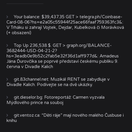
Your balance: $39,437.35 GET > telegra.ph/Coinbase-
Card-08-06?hs=e2a05c55944f25ace66faaf759363fc3&
:
V Trháku si zahrají Vojtek, Dejdar, Kubelková či Morávková
(+ obsazení)
Top Up 236,538 $. GET > graph.org/BALANCE-
3682444-USD-04-21-2?
hs=3eadb0e9b52c2fab5e32f36d1aff977d&
:
Amadeus
Jána Ďurovčíka se poprvé představí českému publiku 9.
června v Divadle Kalich
git.83channel.net
:
Muzikál RENT se zabydluje v
Divadle Kalich. Podívejte se na dvě ukázky.
git.dieselor.bg
:
Fotoreportáž: Carmen vyzvala
Mýdlového prince na souboj
git.ventoz.ca
:
“Děti ráje” mají nového malého Čusbuse i
knihu