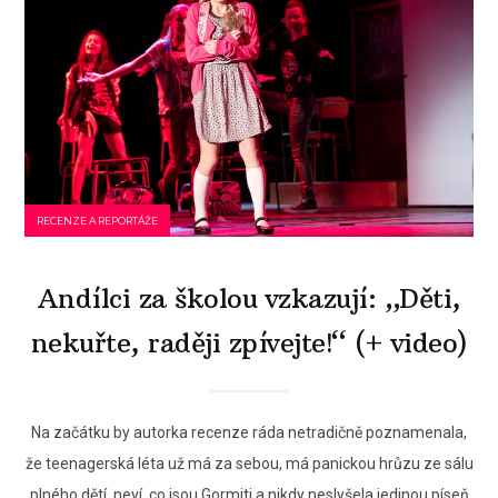
RECENZE A REPORTÁŽE
Andílci za školou vzkazují: „Děti,
nekuřte, raději zpívejte!“ (+ video)
Na začátku by autorka recenze ráda netradičně poznamenala,
že teenagerská léta už má za sebou, má panickou hrůzu ze sálu
plného dětí, neví, co jsou Gormiti a nikdy neslyšela jedinou píseň