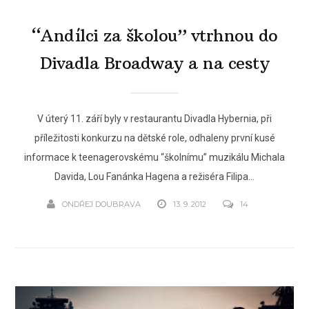
“Andílci za školou” vtrhnou do
Divadla Broadway a na cesty
V úterý 11. září byly v restaurantu Divadla Hybernia, při
příležitosti konkurzu na dětské role, odhaleny první kusé
informace k teenagerovskému “školnímu” muzikálu Michala
Davida, Lou Fanánka Hagena a režiséra Filipa...
ONDŘEJ DOUBRAVA
13. 9. 2012
14