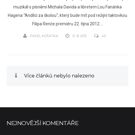
muzikál s písněmi Michala Davida a libretem Lou Fanánka
Hagena “Andílci za školou“, který bude mít pod režijní taktovkou
Filipa Renče premiéru 22. října 2012....
PAVEL KOŠATKA
21. 8. 2012
45
Více článků nebylo nalezeno
NEJNOVĚJŠÍ KOMENTÁŘE