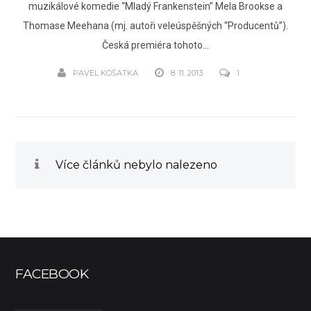
muzikálové komedie “Mladý Frankenstein” Mela Brookse a
Thomase Meehana (mj. autoři veleúspěšných “Producentů”).
Česká premiéra tohoto...
PAVEL KOŠATKA
8. 11. 2013
1
Více článků nebylo nalezeno
FACEBOOK